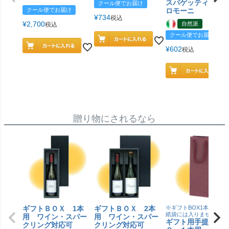
スパゲッティ／ジ
クール便でお届け
クール便でお届け
ロモーニ
¥
734
税込
¥
2,700
自然派
税込
クール便でお届け
¥
602
税込
贈り物にされるなら
ギフトＢＯＸ 1本
ギフトＢＯＸ 2本
※ギフトBOX1本用はこ
紙袋には入りません
用 ワイン・スパー
用 ワイン・スパー
ギフト用手提げＢ
クリング対応可
クリング対応可