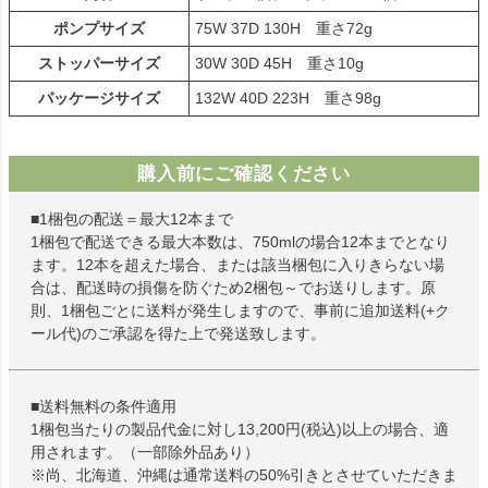
ポンプサイズ
75W 37D 130H 重さ72g
ストッパーサイズ
30W 30D 45H 重さ10g
パッケージサイズ
132W 40D 223H 重さ98g
購入前にご確認ください
■1梱包の配送＝最大12本まで
1梱包で配送できる最大本数は、750mlの場合12本までとなり
ます。12本を超えた場合、または該当梱包に入りきらない場
合は、配送時の損傷を防ぐため2梱包～でお送りします。原
則、1梱包ごとに送料が発生しますので、事前に追加送料(+ク
ール代)のご承認を得た上で発送致します。
■送料無料の条件適用
1梱包当たりの製品代金に対し13,200円(税込)以上の場合、適
用されます。（一部除外品あり）
※尚、北海道、沖縄は通常送料の50%引きとさせていただきま