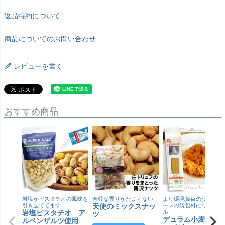
返品特約について
商品についてのお問い合わせ
レビューを書く
おすすめ商品
岩塩がピスタチオの風味を
芳醇な香りがたまらない
より環境負荷の少ない紙
引き立ててます
天使のミックスナッ
ースの袋包材にリニュー
岩塩ピスタチオ ア
ル
ツ
デュラム小麦 有
ルペンザルツ使用