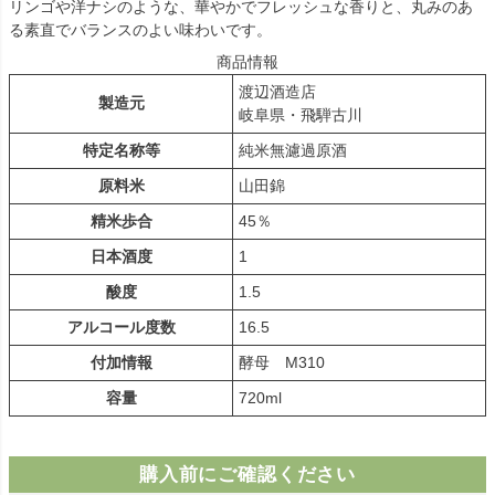
リンゴや洋ナシのような、華やかでフレッシュな香りと、丸みのあ
る素直でバランスのよい味わいです。
商品情報
渡辺酒造店
製造元
岐阜県・飛騨古川
特定名称等
純米無濾過原酒
原料米
山田錦
精米歩合
45％
日本酒度
1
酸度
1.5
アルコール度数
16.5
付加情報
酵母 M310
容量
720ml
購入前にご確認ください