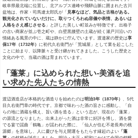
岐阜県最北端に位置し、北アルプス連峰や飛騨山脈に囲まれた古川
盆地は、作家・司馬遼太郎氏が「
見事なほど、気品と古格がある。
観光化されていないだけに、取りつくろわぬ容儀や表情、あるいは
人格をさえ感じさせる
」と評した美しい町並みが特徴です。出格子
の古い商家が並ぶ壱之町や、白壁黒腰壁の土蔵が続く瀬戸川沿いの
情緒ある風景の中に、蔵は静かに佇んでいます。渡邉家の歴史は
享
保17年（1732年）
に初代久右衛門が「荒城屋」として業を起こした
ことに始まり、以降脈々と受け継がれてきました。こうした歴史と
文化の中で、当蔵の酒は育まれています。
「蓬莱」に込められた想い-美酒を追
い求めた先人たちの情熱
渡辺酒造店が本格的な酒造りを始めたのは
明治3年（1870年）
、5代
目久右衛門章の時代です。京都で味わった酒の旨さに感動し、「自
らの地に酒蔵を構え、旨い酒を造る」という志が、現在の「蓬莱」
の源流となりました。出来上がった酒は非常に好評を博し、酒を愛
でる宴で謡曲「鶴亀」が謡われた際に、「仙人が住む不老長寿の桃
源郷」を意味し、人に慶びを与え開運をもたらす縁起のよい
「蓬
莱」
の銘柄が誕生しました。明治・大正・昭和にかけて全国の銘醸