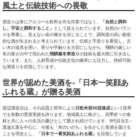
風土と伝統技術への畏敬
酒造りは単にアルコール飲料を作る作業ではなく、
「自然と調和
し、宇宙と調和すること」
として捉えられています。自然のバラン
スを尊重し、見えない命の働きを信じることで、調和度の高い創造
的な酒が生まれると考えられています。伝統と手造りを重視し、古
い木の道具を用い、香りや手触りを大切にしながら、飛騨の厳しい
冬の寒さの中で培われた
飛騨厳冬寒造り
の技術を最大限に引き出し
ています。また、人材育成や伝統文化の継承にも注力し、持続可能
な酒造りを目指しています。
世界が認めた美酒を-「日本一笑顔あ
ふれる蔵」が贈る美酒
渡辺酒造店は、その品質と哲学により
日欧米亜56冠達成
という世界
でも有数の受賞実績を誇ります。地域風土に根ざし、四季折々の食
材と共に人々の生活の慶びとして愛され続けています。9代目当主・
渡邉久憲を中心に、今後も「米のいのち」を生かした美酒を届ける
ことを理念とし、
「日本で一番笑顔あふれる蔵」
を目指していま