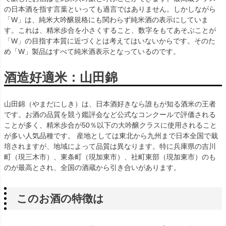
の日本酒を指す言葉といっても過言ではありません。しかしながら
「W」は、純米大吟醸規格にも関わらず純米酒の表示にしていま
す。これは、精米歩合を小さくすること、数字をもてあそぶことが
「W」の目指す本質に近づくとは考えてはいないからです。そのた
め「W」製品はすべて純米酒表示となっているのです。
酒造好適米：山田錦
山田錦（やまだにしき）は、日本酒好きなら誰もが知る酒米の王者
です。お酒の品質を競う鑑評会など公式なコンクールで評価される
ことが多く、精米歩合が50％以下の大吟醸クラスに使用されること
が多い人気品種です。 産地としては東北から九州まで日本全国で栽
培されますが、地域によって品質は異なります。特に兵庫県の吉川
町（現三木市）、東条町（現加東市）、社町東部（現加東市）のも
のが最高とされ、全国の酒蔵から引き合いがあります。
このお酒の特徴は