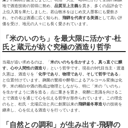
地で酒造技術の習得に努め、
品質至上主義
を貫き、多くの品評会で
上位入賞を果たしました。若山牧水をはじめ文人墨客にも愛飲さ
れ、その名は酒通に広く知られ、
飛騨を代表する美酒
として高い評
価を受け、地元の人々にも長く愛されています。
「米のいのち」を最大限に活かす-杜
氏と蔵元が紡ぐ究極の酒造り哲学
当蔵が追い求めるのは、「
米のいのちを生かすよう、真っ直ぐに醸
す、心や人間性の酒造り
」という哲学です。現在の9代目当主・渡邉
久憲は、酒造りを「
化学であり、物理であり、そして哲学である
」
と位置付けています。麹菌の繁殖や酵母によるアルコール変換は化
学、米の精白や酒の熟成は物理としながら、特に「米の『いのち』
を生かすように酒を造る」点に重きを置き、発酵に意識を向けるこ
とで酒造りを通じて心を伝える哲学が形作られています。この理念
のもと、杜氏・北場広治と共に創業以来の
飛騨厳冬寒造り
の技術を
継承し、心を伝える酒造りを行っています。
「自然との調和」が生み出す-飛騨の