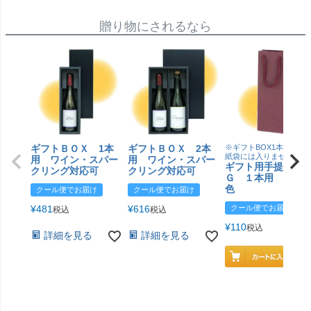
贈り物にされるなら
ギフトＢＯＸ 1本
ギフトＢＯＸ 2本
※ギフトBOX1本用はこ
紙袋には入りません
用 ワイン・スパー
用 ワイン・スパー
ギフト用手提げＢ
クリング対応可
クリング対応可
Ｇ １本用 エン
色
クール便でお届け
クール便でお届け
¥
481
¥
616
クール便でお届け
税込
税込
¥
110
税込
詳細を見る
詳細を見る