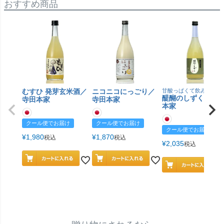
おすすめ商品
むすひ 発芽玄米酒／
ニコニコにっごり／
甘酸っぱくて飲みやすい
醍醐のしずく／寺
寺田本家
寺田本家
本家
クール便でお届け
クール便でお届け
クール便でお届け
¥
1,980
¥
1,870
税込
税込
¥
2,035
税込