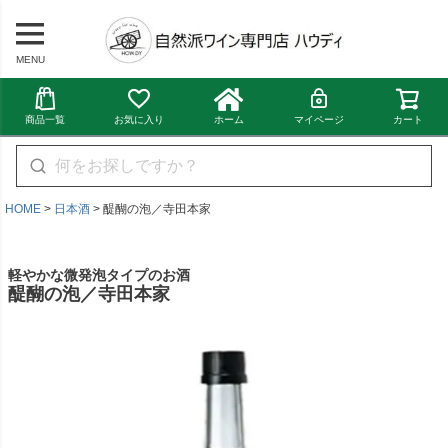
MENU
商品一覧
お気に入り
ホーム
マイページ
カート
HOME
日本酒
醍醐の泡／寺田本家
軽やかな微発泡タイプのお酒
醍醐の泡／寺田本家