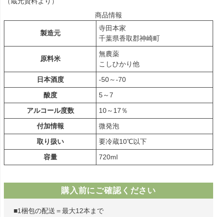
（蔵元資料より）
商品情報
寺田本家
製造元
千葉県香取郡神崎町
無農薬
原料米
こしひかり他
日本酒度
-50～-70
酸度
5～7
アルコール度数
10～17％
付加情報
微発泡
取り扱い
要冷蔵10℃以下
容量
720ml
購入前にご確認ください
■1梱包の配送＝最大12本まで