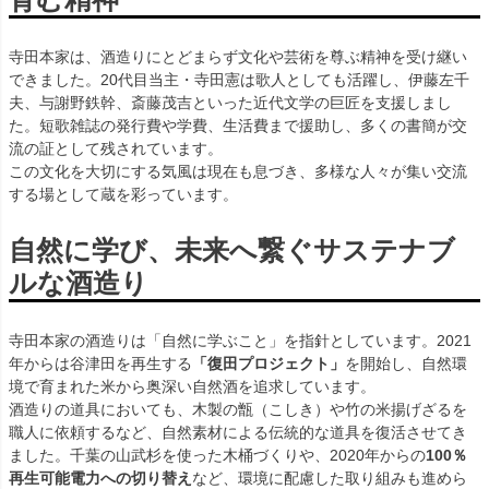
寺田本家は、酒造りにとどまらず文化や芸術を尊ぶ精神を受け継い
できました。20代目当主・寺田憲は歌人としても活躍し、伊藤左千
夫、与謝野鉄幹、斎藤茂吉といった近代文学の巨匠を支援しまし
た。短歌雑誌の発行費や学費、生活費まで援助し、多くの書簡が交
流の証として残されています。
この文化を大切にする気風は現在も息づき、多様な人々が集い交流
する場として蔵を彩っています。
自然に学び、未来へ繋ぐサステナブ
ルな酒造り
寺田本家の酒造りは「自然に学ぶこと」を指針としています。2021
年からは谷津田を再生する
「復田プロジェクト」
を開始し、自然環
境で育まれた米から奥深い自然酒を追求しています。
酒造りの道具においても、木製の甑（こしき）や竹の米揚げざるを
職人に依頼するなど、自然素材による伝統的な道具を復活させてき
ました。千葉の山武杉を使った木桶づくりや、2020年からの
100％
再生可能電力への切り替え
など、環境に配慮した取り組みも進めら