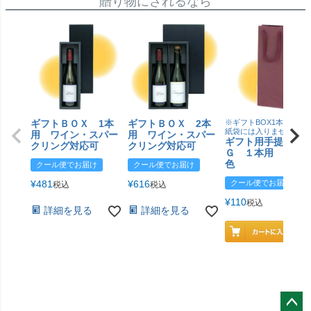
贈り物にされるなら
ギフトＢＯＸ 1本
ギフトＢＯＸ 2本
※ギフトBOX1本用はこ
紙袋には入りません
用 ワイン・スパー
用 ワイン・スパー
ギフト用手提げＢ
クリング対応可
クリング対応可
Ｇ １本用 エン
色
クール便でお届け
クール便でお届け
¥
481
¥
616
クール便でお届け
税込
税込
¥
110
税込
詳細を見る
詳細を見る