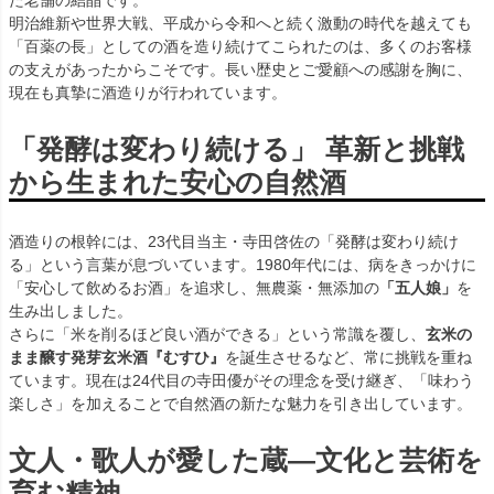
た老舗の結晶です。
明治維新や世界大戦、平成から令和へと続く激動の時代を越えても
「百薬の長」としての酒を造り続けてこられたのは、多くのお客様
の支えがあったからこそです。長い歴史とご愛顧への感謝を胸に、
現在も真摯に酒造りが行われています。
「発酵は変わり続ける」 革新と挑戦
から生まれた安心の自然酒
酒造りの根幹には、23代目当主・寺田啓佐の「発酵は変わり続け
る」という言葉が息づいています。1980年代には、病をきっかけに
「安心して飲めるお酒」を追求し、無農薬・無添加の
「五人娘」
を
生み出しました。
さらに「米を削るほど良い酒ができる」という常識を覆し、
玄米の
まま醸す発芽玄米酒『むすひ』
を誕生させるなど、常に挑戦を重ね
ています。現在は24代目の寺田優がその理念を受け継ぎ、「味わう
楽しさ」を加えることで自然酒の新たな魅力を引き出しています。
文人・歌人が愛した蔵—文化と芸術を
育む精神