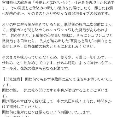
室町時代の醸造法「菩提もと(ぼだいもと)」仕込みを再現したお酒で
す。 その菩提もと仕込みの新しい魅力をお届けしたく、醸したお酒
≪醍醐の泡≫、その名のとおり軽やかな微発泡タイプのお酒です。
オリの中に酵母菌が生きているため、瓶詰後の瓶内二次発酵によっ
て、炭酸ガスが閉じ込められシュワシュワした発泡があらわれま
す。 麹の甘さと、乳酸菌の心地良い酸味に、さらにシュワシュワと
微発泡する口当たり。 先人が編み出した“菩提もと造り”の面白さと
美味しさを、自然発酵の魅力とともにお楽しみください。
そのままを味わっていただくため、割り水、ろ過は一切行わず、一
仕込みごとに瓶詰めしています。仕込み時期によって味わいやアル
コール分、発泡の強さも異なるお酒です。
【開栓注意】 開栓前でも必ず冷蔵庫に立てて保管をお願いいいたし
ます。
開栓の際、一気に栓を開けますと中身が噴出することがございま
す。
開け閉めをすばやく繰り返して、中の気圧を抜くように、時間をか
けて開栓してください。
開栓前に絶対にビンは振らないようお願いいたします。