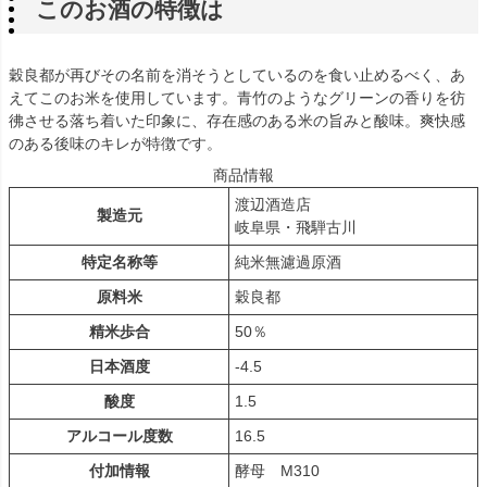
このお酒の特徴は
穀良都が再びその名前を消そうとしているのを食い止めるべく、あ
えてこのお米を使用しています。青竹のようなグリーンの香りを彷
彿させる落ち着いた印象に、存在感のある米の旨みと酸味。爽快感
のある後味のキレが特徴です。
商品情報
渡辺酒造店
製造元
岐阜県・飛騨古川
特定名称等
純米無濾過原酒
原料米
穀良都
精米歩合
50％
日本酒度
-4.5
酸度
1.5
アルコール度数
16.5
付加情報
酵母 M310