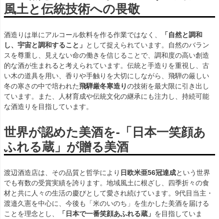
風土と伝統技術への畏敬
酒造りは単にアルコール飲料を作る作業ではなく、
「自然と調和
し、宇宙と調和すること」
として捉えられています。自然のバラン
スを尊重し、見えない命の働きを信じることで、調和度の高い創造
的な酒が生まれると考えられています。伝統と手造りを重視し、古
い木の道具を用い、香りや手触りを大切にしながら、飛騨の厳しい
冬の寒さの中で培われた
飛騨厳冬寒造り
の技術を最大限に引き出し
ています。また、人材育成や伝統文化の継承にも注力し、持続可能
な酒造りを目指しています。
世界が認めた美酒を-「日本一笑顔あ
ふれる蔵」が贈る美酒
渡辺酒造店は、その品質と哲学により
日欧米亜56冠達成
という世界
でも有数の受賞実績を誇ります。地域風土に根ざし、四季折々の食
材と共に人々の生活の慶びとして愛され続けています。9代目当主・
渡邉久憲を中心に、今後も「米のいのち」を生かした美酒を届ける
ことを理念とし、
「日本で一番笑顔あふれる蔵」
を目指していま