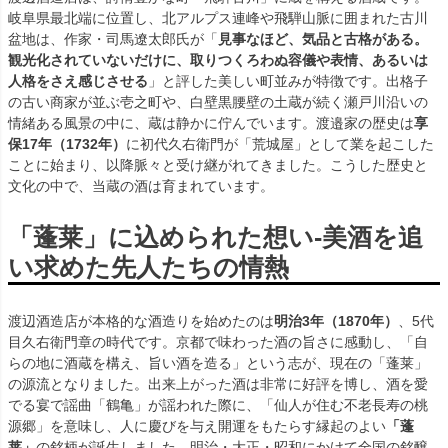
岐阜県最北端に位置し、北アルプス連峰や飛騨山脈に囲まれた古川
盆地は、作家・司馬遼太郎氏が「
見事なほど、気品と古格がある。
観光化されていないだけに、取りつくろわぬ容儀や表情、あるいは
人格をさえ感じさせる
」と評した美しい町並みが特徴です。出格子
の古い商家が並ぶ壱之町や、白壁黒腰壁の土蔵が続く瀬戸川沿いの
情緒ある風景の中に、蔵は静かに佇んでいます。渡邉家の歴史は
享
保17年（1732年）
に初代久右衛門が「荒城屋」として業を起こした
ことに始まり、以降脈々と受け継がれてきました。こうした歴史と
文化の中で、当蔵の酒は育まれています。
「蓬莱」に込められた想い-美酒を追
い求めた先人たちの情熱
渡辺酒造店が本格的な酒造りを始めたのは
明治3年（1870年）
、5代
目久右衛門章の時代です。京都で味わった酒の旨さに感動し、「自
らの地に酒蔵を構え、旨い酒を造る」という志が、現在の「蓬莱」
の源流となりました。出来上がった酒は非常に好評を博し、酒を愛
でる宴で謡曲「鶴亀」が謡われた際に、「仙人が住む不老長寿の桃
源郷」を意味し、人に慶びを与え開運をもたらす縁起のよい
「蓬
莱」
の銘柄が誕生しました。明治・大正・昭和にかけて全国の銘醸