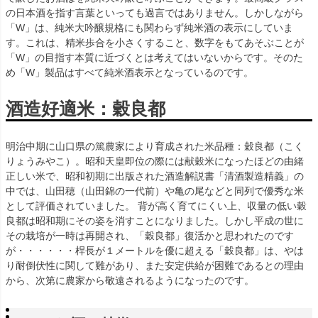
の日本酒を指す言葉といっても過言ではありません。しかしながら
「W」は、純米大吟醸規格にも関わらず純米酒の表示にしていま
す。これは、精米歩合を小さくすること、数字をもてあそぶことが
「W」の目指す本質に近づくとは考えてはいないからです。そのた
め「W」製品はすべて純米酒表示となっているのです。
酒造好適米：穀良都
明治中期に山口県の篤農家により育成された米品種：穀良都（こく
りょうみやこ）。昭和天皇即位の際には献穀米になったほどの由緒
正しい米で、昭和初期に出版された酒造解説書「清酒製造精義」の
中では、山田穂（山田錦の一代前）や亀の尾などと同列で優秀な米
として評価されていました。 背が高く育てにくい上、収量の低い穀
良都は昭和期にその姿を消すことになりました。しかし平成の世に
その栽培が一時は再開され、「穀良都」復活かと思われたのです
が・・・・・・桿長が１メートルを優に超える「穀良都」は、やは
り耐倒伏性に関して難があり、また安定供給が困難であるとの理由
から、次第に農家から敬遠されるようになったのです。