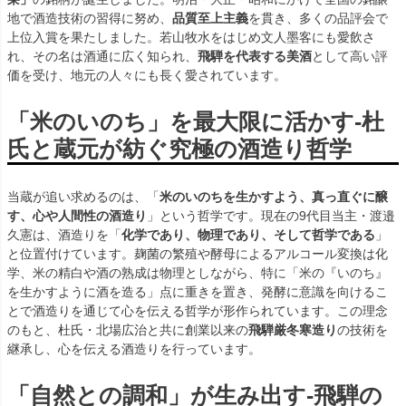
地で酒造技術の習得に努め、
品質至上主義
を貫き、多くの品評会で
上位入賞を果たしました。若山牧水をはじめ文人墨客にも愛飲さ
れ、その名は酒通に広く知られ、
飛騨を代表する美酒
として高い評
価を受け、地元の人々にも長く愛されています。
「米のいのち」を最大限に活かす-杜
氏と蔵元が紡ぐ究極の酒造り哲学
当蔵が追い求めるのは、「
米のいのちを生かすよう、真っ直ぐに醸
す、心や人間性の酒造り
」という哲学です。現在の9代目当主・渡邉
久憲は、酒造りを「
化学であり、物理であり、そして哲学である
」
と位置付けています。麹菌の繁殖や酵母によるアルコール変換は化
学、米の精白や酒の熟成は物理としながら、特に「米の『いのち』
を生かすように酒を造る」点に重きを置き、発酵に意識を向けるこ
とで酒造りを通じて心を伝える哲学が形作られています。この理念
のもと、杜氏・北場広治と共に創業以来の
飛騨厳冬寒造り
の技術を
継承し、心を伝える酒造りを行っています。
「自然との調和」が生み出す-飛騨の