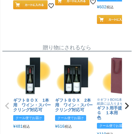
¥
602
税込
贈り物にされるなら
ギフトＢＯＸ 1本
ギフトＢＯＸ 2本
※ギフトBOX1本用はこ
紙袋には入りません
用 ワイン・スパー
用 ワイン・スパー
ギフト用手提げＢ
クリング対応可
クリング対応可
Ｇ １本用 エン
色
クール便でお届け
クール便でお届け
¥
481
¥
616
クール便でお届け
税込
税込