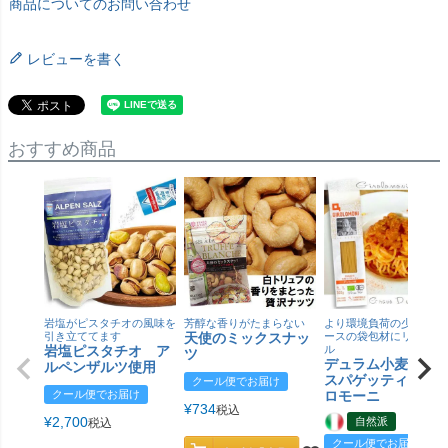
商品についてのお問い合わせ
レビューを書く
おすすめ商品
岩塩がピスタチオの風味を
芳醇な香りがたまらない
より環境負荷の少ない紙
引き立ててます
天使のミックスナッ
ースの袋包材にリニュー
岩塩ピスタチオ ア
ル
ツ
デュラム小麦 有
ルペンザルツ使用
スパゲッティ／ジ
クール便でお届け
クール便でお届け
ロモーニ
¥
734
税込
¥
2,700
自然派
税込
クール便でお届け