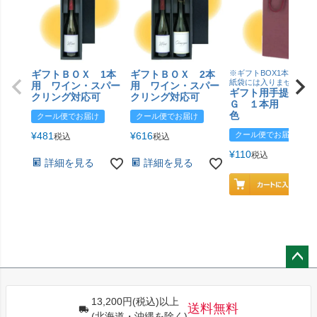
ギフトＢＯＸ 1本
ギフトＢＯＸ 2本
※ギフトBOX1本用はこ
紙袋には入りません
用 ワイン・スパー
用 ワイン・スパー
ギフト用手提げＢ
クリング対応可
クリング対応可
Ｇ １本用 エン
色
クール便でお届け
クール便でお届け
¥
481
¥
616
クール便でお届け
税込
税込
¥
110
税込
詳細を見る
詳細を見る
ペー
ジト
13,200円(税込)以上
ップ
送料無料
(北海道・沖縄を除く)