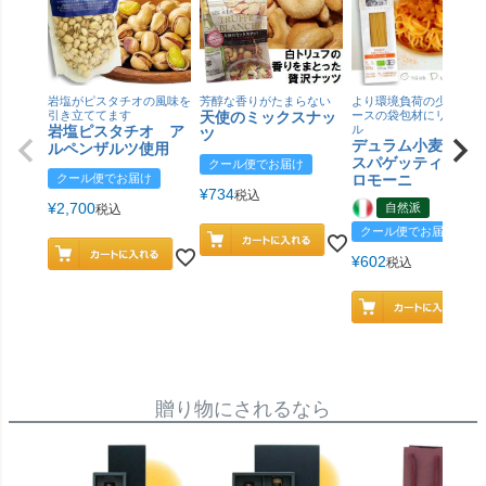
岩塩がピスタチオの風味を
芳醇な香りがたまらない
より環境負荷の少ない紙
引き立ててます
天使のミックスナッ
ースの袋包材にリニュー
岩塩ピスタチオ ア
ル
ツ
デュラム小麦 有
ルペンザルツ使用
スパゲッティ／ジ
クール便でお届け
クール便でお届け
ロモーニ
¥
734
税込
¥
2,700
自然派
税込
クール便でお届け
¥
602
税込
贈り物にされるなら