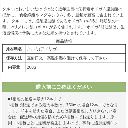
クルミはおいしいだけではなく近年注目の栄養素オメガ３脂肪酸の
ほかに、 食物繊維やマグネシウム、鉄、亜鉛が豊富に含まれていま
す。 クルミには、必須脂肪酸であるオメガ3（n-3系）脂肪酸の一
種、 αリノレン酸（ALA）が多く含まれます。 オメガ3脂肪酸は、生
活習慣病の予防に大きな効果を持つとされています。
商品情報
原材料名
クルミ(アメリカ)
保存方法
直射日光・高温多湿を避けて保存して下さい
内容量
200g
購入前にご確認ください
■1梱包の配送＝最大12本まで
1梱包で配送できる最大本数は、750mlの場合12本までとなり
ます。12本を超えた場合、または該当梱包に入りきらない場
合は、配送時の損傷を防ぐため2梱包～でお送りします。原
則、1梱包ごとに送料が発生しますので、事前に追加送料(+ク