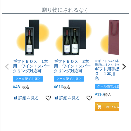
贈り物にされるなら
ギフトＢＯＸ 1本
ギフトＢＯＸ 2本
※ギフトBOX1本用はこ
紙袋には入りません
用 ワイン・スパー
用 ワイン・スパー
ギフト用手提げＢ
クリング対応可
クリング対応可
Ｇ １本用 エン
色
クール便でお届け
クール便でお届け
¥
481
¥
616
クール便でお届け
税込
税込
¥
110
税込
詳細を見る
詳細を見る