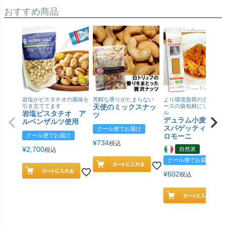
おすすめ商品
岩塩がピスタチオの風味を
芳醇な香りがたまらない
より環境負荷の少ない紙
引き立ててます
天使のミックスナッ
ースの袋包材にリニュー
岩塩ピスタチオ ア
ル
ツ
デュラム小麦 有
ルペンザルツ使用
スパゲッティ／ジ
クール便でお届け
クール便でお届け
ロモーニ
¥
734
税込
¥
2,700
自然派
税込
クール便でお届け
¥
602
税込