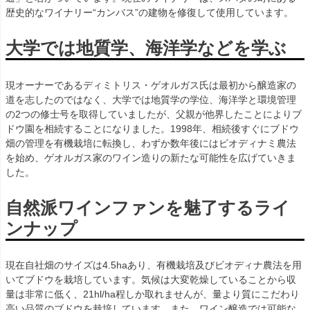
歴史的なワイナリー“カンバス”の建物を修復して使用しています。
大学では地質学、海洋学などを学ぶ
現オーナーであるディミトリス・ゲオルガス氏は最初から醸造家の
道を志したのではなく、大学では地質学の学位、海洋学と環境管理
の2つの修士号を取得していましたが、父親が他界したことによりブ
ドウ園を相続することになりました。1998年、相続後すぐにブドウ
畑の管理を有機栽培に転換し、わずか数年後にはビオディナミ農法
を始め、ゲオルガス家のワイン造りの新たな可能性を広げていきま
した。
自然派ワインファンを魅了するライ
ンナップ
現在自社畑のサイズは4.5haあり、有機栽培及びビオディナ農法を用
いてブドウを栽培しています。気候は大変乾燥していることから収
量は非常に低く、21hl/ha程しか取れませんが、量より質にこだわり
高い品質のブドウを栽培しています。また、ワイン醸造では可能な