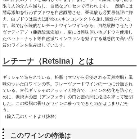
限り人的介入を減らし、自然なプロセスで行われます。 醗酵には
酵母添加を行わずブドウを自然醗酵させ、亜硫酸も必要最低限に抑
え、白ブドウは最大1週間のスキンコンタクトを施し醸造を行いま
す。蔵では伝統的なレチーナワインワインから、自然醗酵させたサ
ヴァティアノ（亜硫酸無添加）、更には興味深い地ブドウを使用し
たペット・ナット等自然派ワインファンを魅了する魅惑的で高い品
質のワインを生み出しています。
レチーナ（Retsina）とは
ギリシャで造られている、松脂（マツから分泌される天然樹脂）風
味のついた白ワインの事。フレーヴァードワインの一つに分類され
ている。古代ギリシャのアッティカ地方で、ワインの劣化を防ぐた
めに、素焼きの壺（アンフォラ）の口と蓋の間に松脂を塗って密閉
した。この松脂の香りがワインに移ってできたのがはじまりだそ
う。
（輸入元のサイトより抜粋）
このワインの特徴は