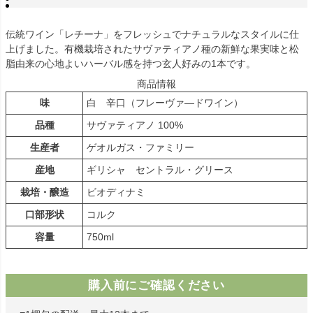
伝統ワイン「レチーナ」をフレッシュでナチュラルなスタイルに仕
上げました。有機栽培されたサヴァティアノ種の新鮮な果実味と松
脂由来の心地よいハーバル感を持つ玄人好みの1本です。
商品情報
味
白 辛口（フレーヴァ―ドワイン）
品種
サヴァティアノ 100%
生産者
ゲオルガス・ファミリー
産地
ギリシャ セントラル・グリース
栽培・醸造
ビオディナミ
口部形状
コルク
容量
750ml
購入前にご確認ください