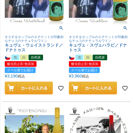
キスするカップルのエチケットが印象的
キスするカップルのエチケットが印象的
なチェコのナチュラルワイン
なチェコのナチュラルワイン
キュヴェ・ウェイストランド／
キュヴェ・スヴェハラビ／ドナ
ドナトゥス
トゥス
泡
白
自然派
泡
白
自然派
酸化防止剤 無添加
酸化防止剤 無添加
クール便でお届け
クール便でお届け
¥
3,190
¥
3,960
税込
税込