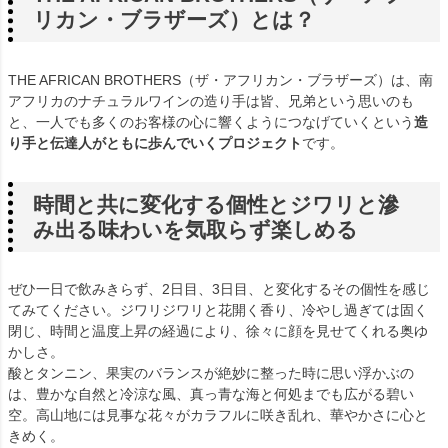
リカン・ブラザーズ）とは？
THE AFRICAN BROTHERS（ザ・アフリカン・ブラザーズ）は、南
アフリカのナチュラルワインの造り手は皆、兄弟という思いのも
と、一人でも多くのお客様の心に響くようにつなげていくという
造
り手と伝達人がともに歩んでいくプロジェクト
です。
時間と共に変化する個性とジワリと滲
み出る味わいを気取らず楽しめる
ぜひ一日で飲みきらず、2日目、3日目、と変化するその個性を感じ
てみてください。ジワリジワリと花開く香り、冷やし過ぎては固く
閉じ、時間と温度上昇の経過により、徐々に顔を見せてくれる奥ゆ
かしさ。
酸とタンニン、果実のバランスが絶妙に整った時に思い浮かぶの
は、豊かな自然と冷涼な風、真っ青な海と何処までも広がる碧い
空。高山地には見事な花々がカラフルに咲き乱れ、華やかさに心と
きめく。