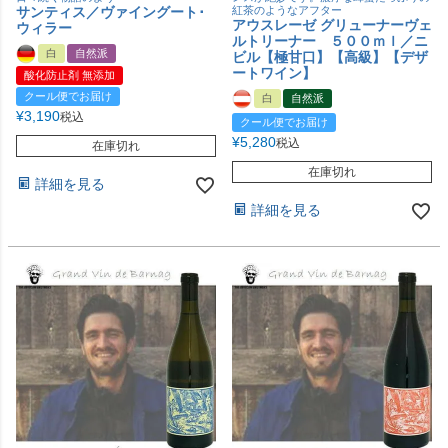
サンティス／ヴァイングート･
紅茶のようなアフター
アウスレーゼ グリューナーヴェ
ウィラー
ルトリーナー ５００ｍｌ／ニ
白
自然派
ビル【極甘口】【高級】【デザ
ートワイン】
酸化防止剤 無添加
クール便でお届け
白
自然派
¥
3,190
税込
クール便でお届け
¥
5,280
税込
在庫切れ
在庫切れ
詳細を見る
詳細を見る