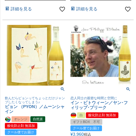
詳細を見る
詳細を見る
飲んだらピョンってちょっとだけジャン
恋人同士の親密な時間と空間に
プしたくなってしまう♪
イン・ビトウィーン／ヤン･フ
ピョン （PYON）／ムーンシャ
ィリップ･ブリーク
イン
白
酸化防止剤 無添加
オレンジ
自然派
ギフトBOX 不可
酸化防止剤 無添加
クール便でお届け
クール便でお届け
¥
3,960
税込