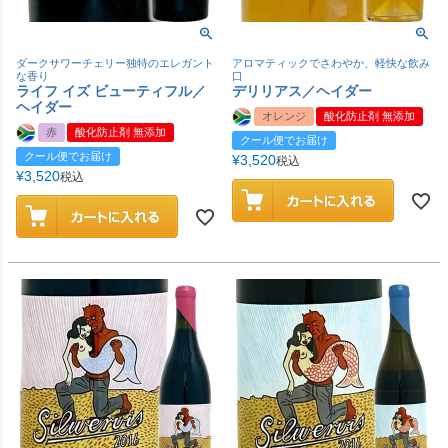
ダークサワーチェリー独特のエレガント
アロマティックでさわやか、軽快な飲み
な香り
口
ライフ イズ ビューティフル／
デリリアス／ヘイダー
ヘイダー
オレンジ
酸化防止剤 無添加
赤
酸化防止剤 無添加
クール便でお届け
クール便でお届け
¥
3,520
税込
¥
3,520
税込