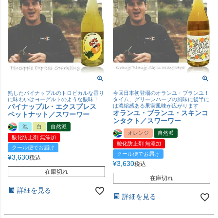
熟したパイナップルのトロピカルな香り
今回日本初登場のオランユ・ブランユ！
に味わいはヨーグルトのような酸味！
タイム、グリーンハーブの風味に後半に
パイナップル・エクスプレス
は濃縮感ある果実風味が広がります
オランユ・ブランユ・スキンコ
ペットナット／スワーワー
ンタクト／スワーワー
泡
白
自然派
オレンジ
自然派
酸化防止剤 無添加
酸化防止剤 無添加
クール便でお届け
クール便でお届け
¥
3,630
税込
¥
3,630
税込
在庫切れ
在庫切れ
詳細を見る
詳細を見る