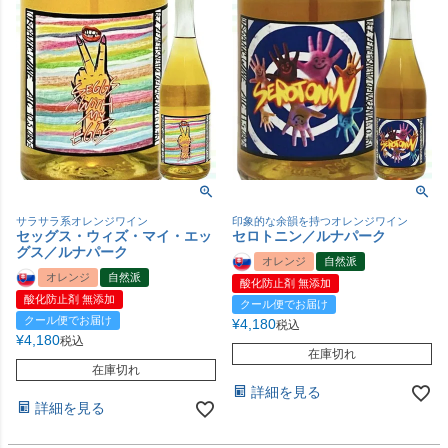
サラサラ系オレンジワイン
印象的な余韻を持つオレンジワイン
セッグス・ウィズ・マイ・エッ
セロトニン／ルナパーク
グス／ルナパーク
オレンジ
自然派
オレンジ
自然派
酸化防止剤 無添加
酸化防止剤 無添加
クール便でお届け
クール便でお届け
¥
4,180
税込
¥
4,180
税込
在庫切れ
在庫切れ
詳細を見る
詳細を見る