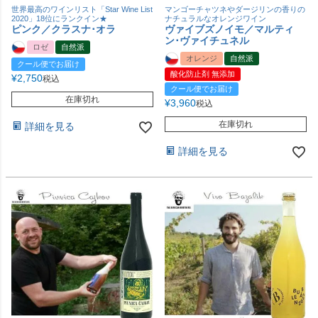
世界最高のワインリスト「Star Wine List
マンゴーチャツネやダージリンの香りの
2020」18位にランクイン★
ナチュラルなオレンジワイン
ピンク／クラスナ･オラ
ヴァイブズノイモ／マルティ
ン･ヴァイチュネル
ロゼ
自然派
オレンジ
自然派
クール便でお届け
酸化防止剤 無添加
¥
2,750
税込
クール便でお届け
在庫切れ
¥
3,960
税込
在庫切れ
詳細を見る
詳細を見る