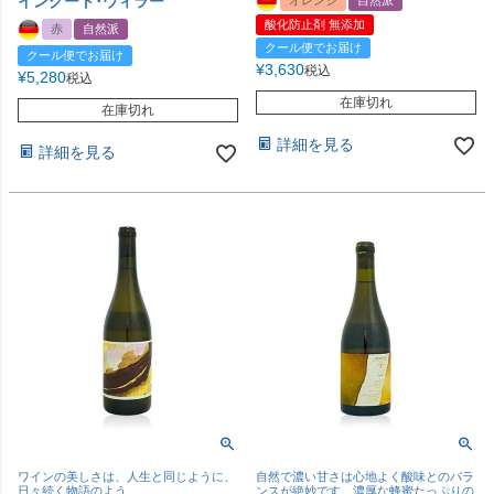
イングート･ウィラー
オレンジ
自然派
酸化防止剤 無添加
赤
自然派
クール便でお届け
クール便でお届け
¥
3,630
税込
¥
5,280
税込
在庫切れ
在庫切れ
詳細を見る
詳細を見る
ワインの美しさは、人生と同じように、
自然で濃い甘さは心地よく酸味とのバラ
日々続く物語のよう
ンスが絶妙です。濃厚な蜂蜜たっぷりの