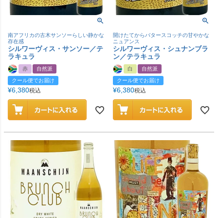
南アフリカの古木サンソーらしい静かな
開けたてからバタースコッチの甘やかな
存在感
ニュアンス
シルワーヴィス・サンソー／テ
シルワーヴィス・シュナンブラ
ラキュラ
ン／テラキュラ
赤
自然派
白
自然派
クール便でお届け
クール便でお届け
¥
6,380
¥
6,380
税込
税込