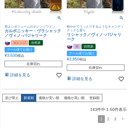
程よいボリュームのオレンジワイン
軽やかでうっとりするようなキャンディ
カルボニッキー・ヴラシャック
チックな香り
リシャック／ヴィノ･バジャリ
／ヴィノ･バジャリーク
ーク
オレンジ
自然派
赤
自然派
クール便でお届け
クール便でお届け
¥
3,630
税込
¥
3,850
税込
在庫切れ
在庫切れ
詳細を見る
詳細を見る
並び替え
新着順
価格が安い順
価格が高い順
登録順
143
件中
1
-
50
件表示
1
2
3