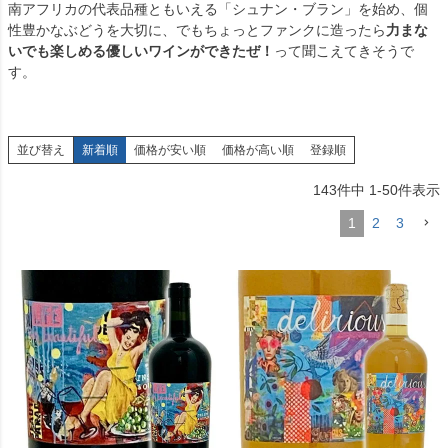
南アフリカの代表品種ともいえる「シュナン・ブラン」を始め、個
性豊かなぶどうを大切に、でもちょっとファンクに造ったら
力まな
いでも楽しめる優しいワインができたぜ！
って聞こえてきそうで
す。
並び替え
新着順
価格が安い順
価格が高い順
登録順
143
件中
1
-
50
件表示
1
2
3