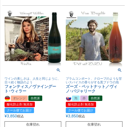
ワインの美しさは、人生と同じように、
プラムコンポート、クローブのような甘
日々続く物語のよう
いスパイスの香りがする黒ブドウの泡
フォンティス／ヴァイングー
ズーズ・ペットナット／ヴィ
ト･ウィラー
ノ･バジャリーク
オレンジ
自然派
泡
赤
自然派
酸化防止剤 無添加
酸化防止剤 無添加
クール便でお届け
クール便でお届け
¥
3,850
¥
3,850
税込
税込
在庫切れ
在庫切れ