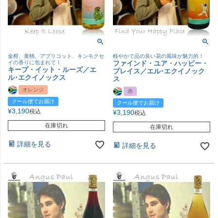
金柑、黄桃、アプリコット、キンモクセ
軽やかで品の良い花の風味が魅力的！
イの香りに包まれて！
ファインド・ユア・ハッピー・
キープ・イット・ルーズ／エ
プレイス／エル･エクイノック
ル･エクイノックス
ス
オレンジ
赤
クール便でお届け
クール便でお届け
¥
3,190
税込
¥
3,190
税込
在庫切れ
在庫切れ
詳細を見る
詳細を見る