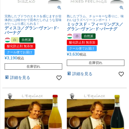
完熟したブドウのエキスを感じますが全
熟したプラム、チョーキーな香りに、味
体的には軽やかで昆布だしのような旨味
わいはラズベリーコンポート！
がたっぷり感じられる！
ミックスド・フィーリングス／
ディスコ／グラン･ヴァン･ド･
グラン･ヴァン･ド･バーナグ
バーナグ
赤
自然派
白
自然派
酸化防止剤 無添加
酸化防止剤 無添加
クール便でお届け
クール便でお届け
¥
3,630
税込
¥
3,190
税込
在庫切れ
在庫切れ
詳細を見る
詳細を見る