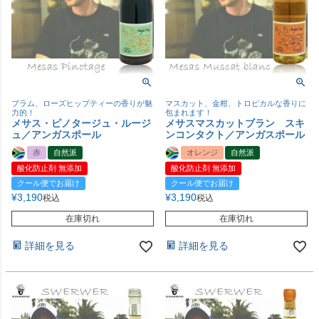
プラム、ローズヒップティーの香りが魅
マスカット、金柑、トロピカルな香りに
力的！
包まれます！
メサス・ピノタージュ・ルージ
メサスマスカットブラン スキ
ュ／アンガスポール
ンコンタクト／アンガスポール
赤
自然派
オレンジ
自然派
酸化防止剤 無添加
酸化防止剤 無添加
クール便でお届け
クール便でお届け
¥
3,190
¥
3,190
税込
税込
在庫切れ
在庫切れ
詳細を見る
詳細を見る