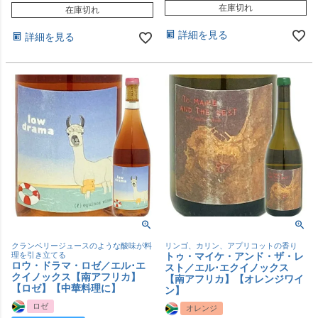
在庫切れ
在庫切れ
詳細を見る
詳細を見る
クランベリージュースのような酸味が料
リンゴ、カリン、アプリコットの香り
理を引き立てる
トゥ・マイケ・アンド・ザ・レ
ロウ・ドラマ・ロゼ／エル･エ
スト／エル･エクイノックス
クイノックス【南アフリカ】
【南アフリカ】【オレンジワイ
【ロゼ】【中華料理に】
ン】
ロゼ
オレンジ