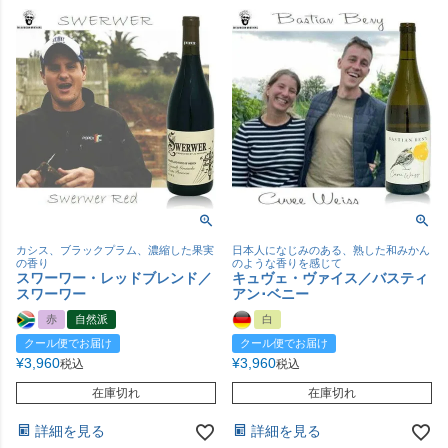
カシス、ブラックプラム、濃縮した果実
日本人になじみのある、熟した和みかん
の香り
のような香りを感じて
スワーワー・レッドブレンド／
キュヴェ・ヴァイス／バスティ
スワーワー
アン･ベニー
赤
自然派
白
クール便でお届け
クール便でお届け
¥
3,960
¥
3,960
税込
税込
在庫切れ
在庫切れ
詳細を見る
詳細を見る