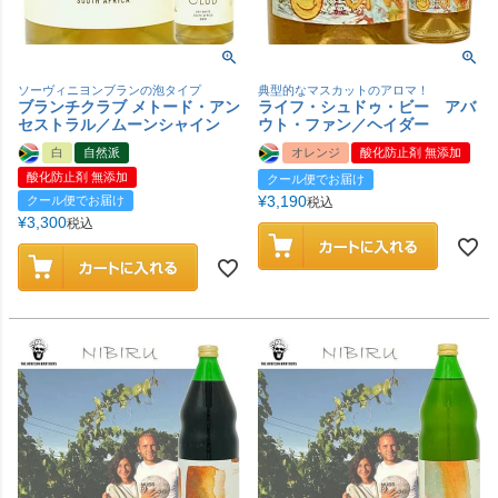
ソーヴィニヨンブランの泡タイプ
典型的なマスカットのアロマ！
ブランチクラブ メトード・アン
ライフ・シュドゥ・ビー アバ
セストラル／ムーンシャイン
ウト・ファン／ヘイダー
白
自然派
オレンジ
酸化防止剤 無添加
酸化防止剤 無添加
クール便でお届け
¥
3,190
クール便でお届け
税込
¥
3,300
税込