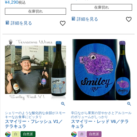
¥
4,290
税込
在庫切れ
在庫切れ
詳細を見る
詳細を見る
シェリーのような酸化的な余韻がスモー
辛口ながら果実の甘やかさとアルコール
キーなお食事にピッタリ
のボリュームがしっかり
スマイリー・フレッシュ V1／
スマイリー・レッド V6／テラ
テラキュラ
キュラ
白
自然派
赤
自然派