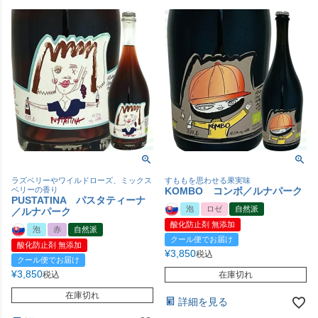
ラズベリーやワイルドローズ、ミックス
すももを思わせる果実味
ベリーの香り
KOMBO コンボ／ルナパーク
PUSTATINA パスタティーナ
泡
ロゼ
自然派
／ルナパーク
酸化防止剤 無添加
泡
赤
自然派
クール便でお届け
酸化防止剤 無添加
¥
3,850
税込
クール便でお届け
¥
3,850
税込
在庫切れ
在庫切れ
詳細を見る