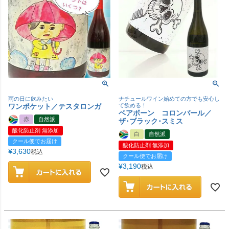
雨の日に飲みたい
ナチュールワイン始めての方でも安心し
ワンポケット／テスタロンガ
て飲める！
ベアボーン コロンバール／
赤
自然派
ザ･ブラック･スミス
酸化防止剤 無添加
白
自然派
クール便でお届け
酸化防止剤 無添加
¥
3,630
税込
クール便でお届け
¥
3,190
税込