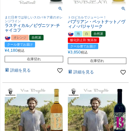
まだ日本では珍しいスロバキア産のオレ
トロピカルでジューシー！
ンジワイン
バブリアン・ペットナット／ヴ
ラスティカル／ピヴニツァ･チ
ィノ･バジャリーク
ャイコフ
泡
白
自然派
オレンジ
自然派
酸化防止剤 無添加
クール便でお届け
クール便でお届け
¥
4,180
税込
¥
3,850
税込
在庫切れ
在庫切れ
詳細を見る
詳細を見る