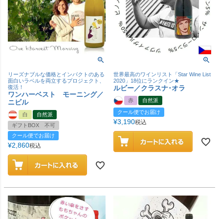
リーズナブルな価格とインパクトのある
世界最高のワインリスト「Star Wine List
面白いラベルを両立するプロジェクト、
2020」18位にランクイン★
復活！
ルビー／クラスナ･オラ
ワンハーベスト モーニング／
赤
自然派
ニビル
クール便でお届け
白
自然派
¥
3,190
税込
ギフトBOX 不可
クール便でお届け
¥
2,860
税込