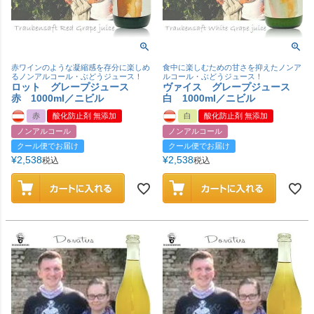
赤ワインのような凝縮感を存分に楽しめ
食中に楽しむための甘さを抑えたノンア
るノンアルコール・ぶどうジュース！
ルコール・ぶどうジュース！
ロット グレープジュース
ヴァイス グレープジュース
赤 1000ml／ニビル
白 1000ml／ニビル
赤
酸化防止剤 無添加
白
酸化防止剤 無添加
ノンアルコール
ノンアルコール
クール便でお届け
クール便でお届け
¥
2,538
¥
2,538
税込
税込