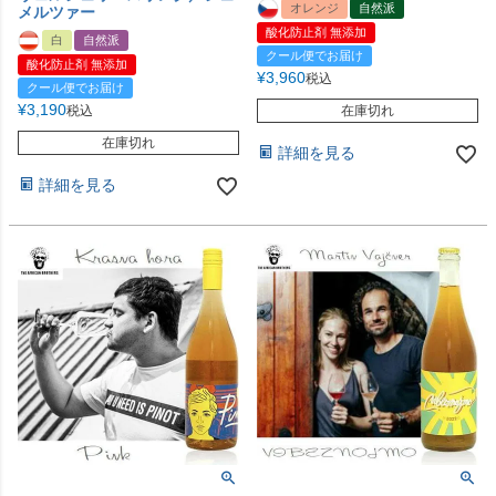
オレンジ
自然派
メルツァー
酸化防止剤 無添加
白
自然派
クール便でお届け
酸化防止剤 無添加
¥
3,960
税込
クール便でお届け
¥
3,190
税込
在庫切れ
在庫切れ
詳細を見る
詳細を見る