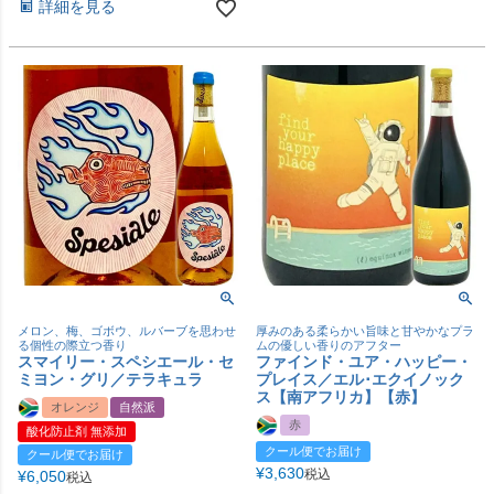
詳細を見る
メロン、梅、ゴボウ、ルバーブを思わせ
厚みのある柔らかい旨味と甘やかなプラ
る個性の際立つ香り
ムの優しい香りのアフター
スマイリー・スペシエール・セ
ファインド・ユア・ハッピー・
ミヨン・グリ／テラキュラ
プレイス／エル･エクイノック
ス【南アフリカ】【赤】
オレンジ
自然派
赤
酸化防止剤 無添加
クール便でお届け
クール便でお届け
¥
3,630
税込
¥
6,050
税込