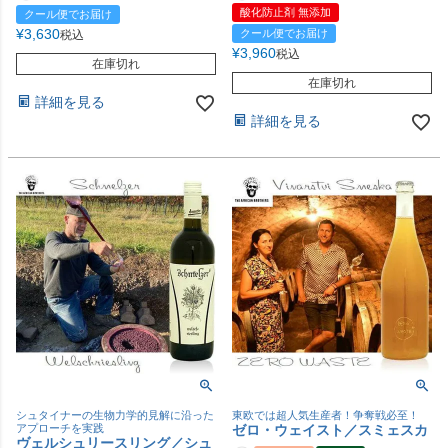
酸化防止剤 無添加
クール便でお届け
¥
3,630
クール便でお届け
税込
¥
3,960
税込
在庫切れ
在庫切れ
詳細を見る
詳細を見る
シュタイナーの生物力学的見解に沿った
東欧では超人気生産者！争奪戦必至！
アプローチを実践
ゼロ・ウェイスト／スミェスカ
ヴェルシュリースリング／シュ