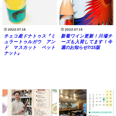
2022.07.16
2022.07.15
チェコ産ドナトゥス『ミ
新着ワイン更新！川場チ
ュラートゥルガウ アン
ーズも入荷してます！今
ド マスカット ペット
週のお知らせ7/15版
ナット』