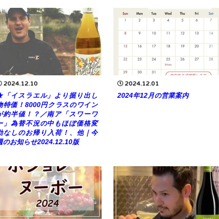
2024.12.10
2024.12.01
★「イスラエル」より掘り出し
2024年12月の営業案内
物特価！8000円クラスのワイン
が約半値！？／南ア「スワーワ
ー」為替不況の中もほぼ価格変
動なしのお帰り入荷！、他｜今
週のお知らせ2024.12.10版