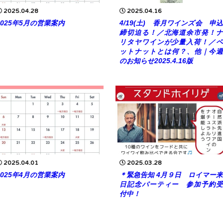
2025.04.28
2025.04.16
2025年5月の営業案内
4/19(土) 香月ワインズ会 申込
締切迫る！／北海道余市発！ナ
リタヤワインが少量入荷！／ペ
ットナットとは何？、他｜今週
のお知らせ2025.4.16版
2025.04.01
2025.03.28
2025年4月の営業案内
＊緊急告知 4月９日 ロイマー来
日記念パーティー 参加予約受
付中！