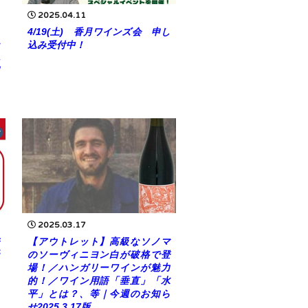
2025.04.11
4/19(土) 香月ワインズ会 申し
込み受付中！
2025.03.17
【アウトレット】高級なソノマ
のソーヴィニヨン白が破格で登
場！／ハンガリーワインが魅力
的！／ワイン用語「垂直」「水
平」とは？、等｜今週のお知ら
せ2025.3.17版