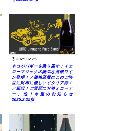
2025.02.25
ネコがバギーを乗り回す！イエ
ローマジックの陽気な混醸ワイ
ン登場！／価格高騰のこのご時
世に財布に優しいイタリア赤！
／新設！ご質問にお答えコーナ
ー、他｜今週のお知らせ
2025.2.25版