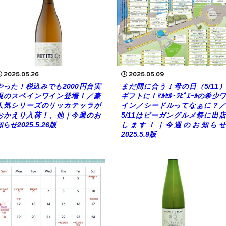
2025.05.26
2025.05.09
やった！税込みでも2000円台実
まだ間に合う！母の日（5/11）
現のスペインワイン登場！／豪
ギフトに！ﾏﾙｾﾙ･ﾗﾋﾟｴｰﾙの希少ワ
人気シリーズのリッカテッラが
イン／シードルってなぁに？／
おかえり入荷！、他｜今週のお
5/11はビーガングルメ祭に出店
知らせ2025.5.26版
します！｜今週のお知らせ
2025.5.9版