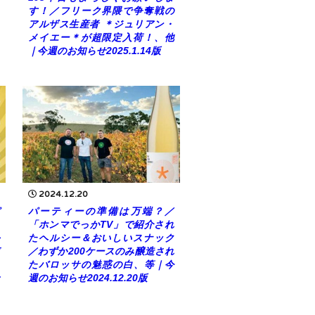
す！／フリーク界隈で争奪戦の
アルザス生産者 ＊ジュリアン・
メイエー＊が超限定入荷！、他
｜今週のお知らせ2025.1.14版
2024.12.20
パーティーの準備は万端？／
「ホンマでっかTV」で紹介され
たヘルシー＆おいしいスナック
／わずか200ケースのみ醸造され
たバロッサの魅惑の白、等｜今
週のお知らせ2024.12.20版