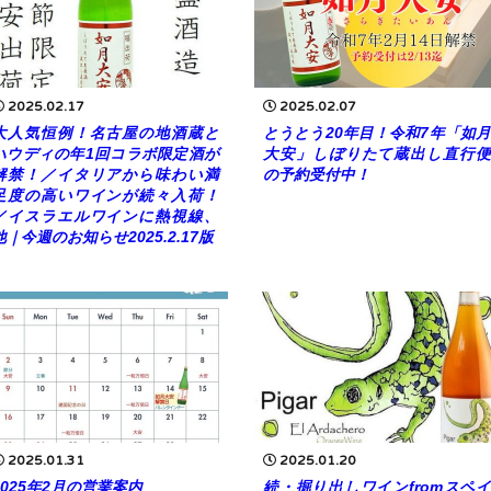
2025.02.17
2025.02.07
大人気恒例！名古屋の地酒蔵と
とうとう20年目！令和7年「如月
ハウディの年1回コラボ限定酒が
大安」しぼりたて蔵出し直行便
解禁！／イタリアから味わい満
の予約受付中！
足度の高いワインが続々入荷！
／イスラエルワインに熱視線、
他｜今週のお知らせ2025.2.17版
2025.01.31
2025.01.20
2025年2月の営業案内
続・掘り出しワインfromスペイ