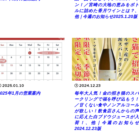
ン！／宮崎の大地の恵みをボト
ルに詰めた香月ワインとは？、
他｜今週のお知らせ2025.1.20版
2025.01.10
2024.12.23
2025年1月の営業案内
毎年大人気！金の招き猫のスパ
ークリングで福を呼び込もう！
／甘くない食中ノンアルコール
が欲しい！飲食店さんからの声
に応えた白ブドウジュースが入
荷！、他｜今週のお知らせ
2024.12.23版