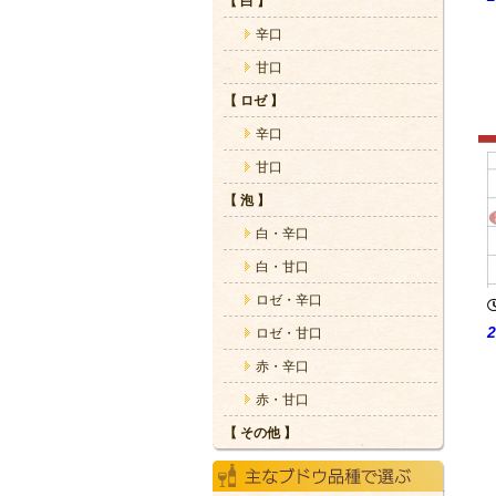
【 白 】
辛口
甘口
【 ロゼ 】
辛口
甘口
【 泡 】
白・辛口
白・甘口
ロゼ・辛口
ロゼ・甘口
赤・辛口
赤・甘口
【 その他 】