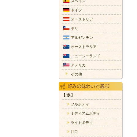
スペイン
ドイツ
オーストリア
チリ
アルゼンチン
オーストラリア
ニュージーランド
アメリカ
その他
【 赤 】
フルボディ
ミディアムボディ
ライトボディ
甘口