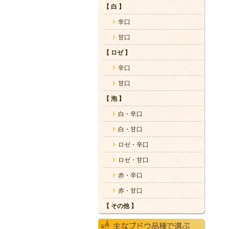
【 白 】
辛口
甘口
【 ロゼ 】
辛口
甘口
【 泡 】
白・辛口
白・甘口
ロゼ・辛口
ロゼ・甘口
赤・辛口
赤・甘口
【 その他 】