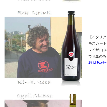
【イタリア
モスカート
レイザ由来
で色気のあ
ｴﾂｨｵ ﾁｪ