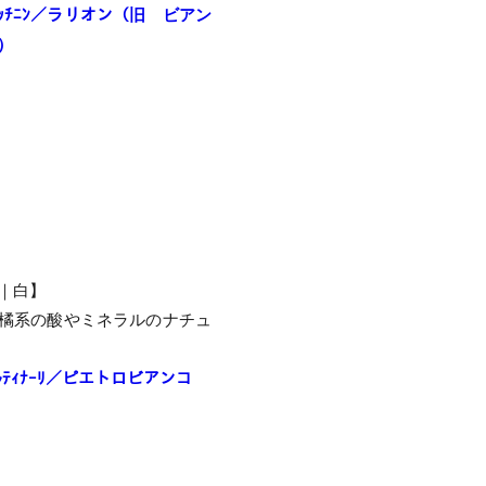
･ﾋﾟｯﾁﾆﾝ／ラリオン（旧 ビアン
）
｜白】
橘系の酸やミネラルのナチュ
ﾎﾟﾙﾃｨﾅｰﾘ／ピエトロビアンコ