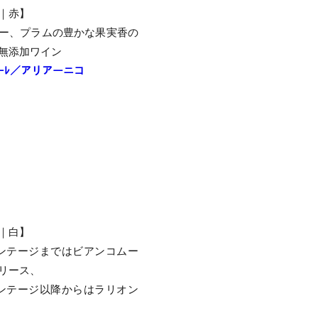
｜赤】
ー、プラムの豊かな果実香の
無添加ワイン
ｯﾘｴｰﾚ／アリアーニコ
｜白】
ィンテージまではビアンコムー
リース、
ィンテージ以降からはラリオン