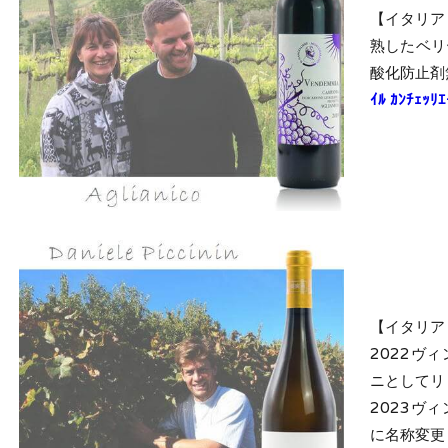
【イタリア
熟したベリ
酸化防止剤
ｲﾙ ｶﾝﾁｪ
【イタリア
2022ヴ
ニとしてリ
2023ヴ
に名称変更