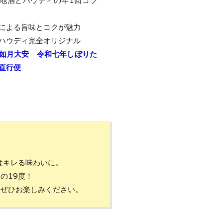
地酒とハウディの年1回コラ
による旨味とコクが魅力
ハウディ完全オリジナル
如月大安 令和七年しぼりた
直行便
はキレる味わいに。
の19度！
をぜひお楽しみください。