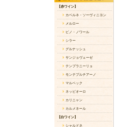
【赤ワイン】
カベルネ・ソーヴィニヨン
メルロー
ピノ・ノワール
シラー
グルナッシュ
サンジョヴェーゼ
テンプラニーリョ
モンテプルチアーノ
マルベック
ネッビオーロ
カリニャン
カルメネール
【白ワイン】
シャルドネ