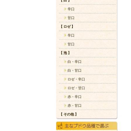
【 白 】
辛口
甘口
【 ロゼ 】
辛口
甘口
【 泡 】
白・辛口
白・甘口
ロゼ・辛口
ロゼ・甘口
赤・辛口
赤・甘口
【 その他 】