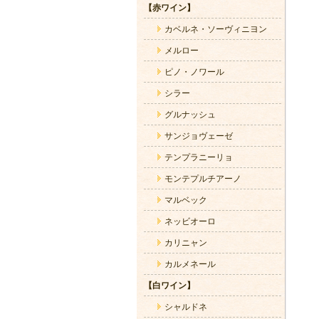
【赤ワイン】
カベルネ・ソーヴィニヨン
メルロー
ピノ・ノワール
シラー
グルナッシュ
サンジョヴェーゼ
テンプラニーリョ
モンテプルチアーノ
マルベック
ネッビオーロ
カリニャン
カルメネール
【白ワイン】
シャルドネ