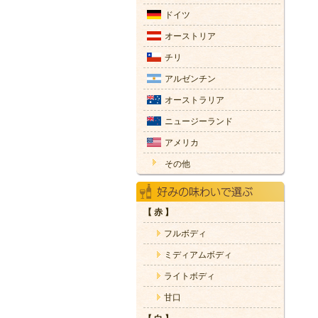
ドイツ
オーストリア
チリ
アルゼンチン
オーストラリア
ニュージーランド
アメリカ
その他
【 赤 】
フルボディ
ミディアムボディ
ライトボディ
甘口