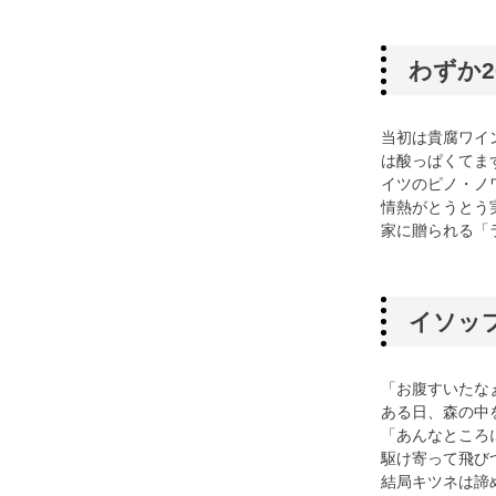
わずか
当初は貴腐ワイ
は酸っぱくてま
イツのピノ・ノ
情熱がとうとう
家に贈られる「
イソッ
「お腹すいたな
ある日、森の中
「あんなところ
駆け寄って飛び
結局キツネは諦