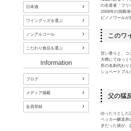
の生産者「フリ
日本酒
2008年の洞
ピノノワールが
ワイングッズを選ぶ
ノンアルコール
このワ
こだわり食品を選ぶ
甘い香りと、コ
大樽にてゆっく
Information
所の名刺代わり
シュペートブル
ブログ
メディア掲載
父の猛
会員登録
ゆったりとした
ベッカー醸造所
ぎだった彼が、