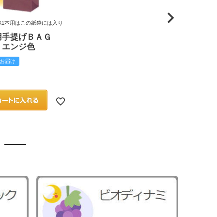
X1本用はこの紙袋には入り
用手提げＢＡＧ
 エンジ色
お届け