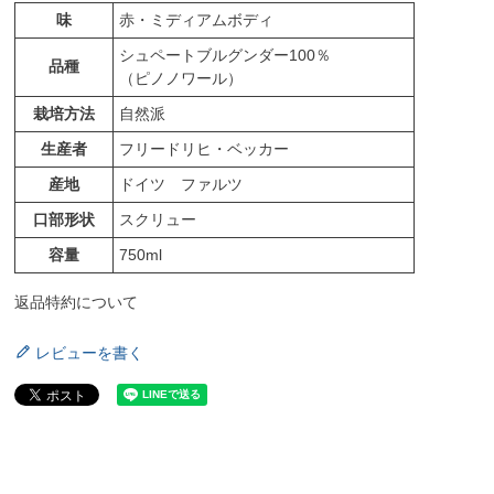
味
赤・ミディアムボディ
シュペートブルグンダー100％
品種
（ピノノワール）
栽培方法
自然派
生産者
フリードリヒ・ベッカー
産地
ドイツ ファルツ
口部形状
スクリュー
容量
750ml
返品特約について
レビューを書く