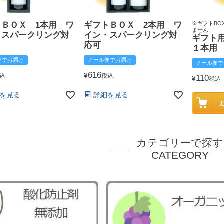
トＢＯＸ 1本用 ワ
ギフトＢＯＸ 2本用 ワ
※ギフトBO
ません
・スパークリング対
イン・スパークリング対
ギフト
応可
１本用
便でお届け
クール便でお届け
クール便で
616
¥
込
税込
110
¥
税込
を見る
詳細を見る
カテゴリーで探す
CATEGORY