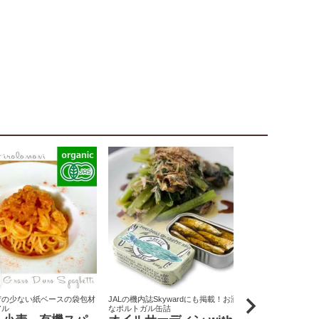
荷の少ない紙ベースの袋包材
JALの機内誌Skywardにも掲載！お洒落
原料米は全て国
アル
なポルトガル缶詰
りん屋