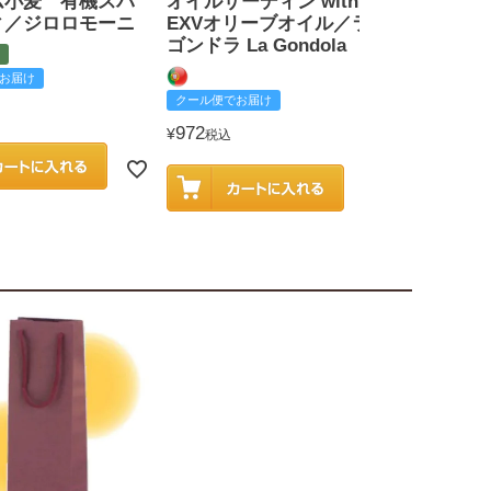
ム小麦 有機スパ
オイルサーディン with
戸田みりん
ィ／ジロロモーニ
EXVオリーブオイル／ラ
富
ゴンドラ La Gondola
お届け
クール便でお
クール便でお届け
2,585
¥
税込
972
¥
税込