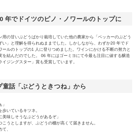
20 年でドイツのピノ・ノワールのトップに
ン用の甘いぶどうばかり栽培していた他の農家から「ベッカーのぶどう
ずい」と理解を得られぬままでした。しかしながら、わずか20 年でド
ワールのトップの1 人に登りつめました。ワインにかける不断の努力と
実を結んだのでした。 06 年にはゴーミヨにて今最も注目に値する醸造
ライジングスター」賞も受賞しています。
プ童話「ぶどうときつね」から
ぁ」
を歩いているキツネ。
に美味しそうなぶどうがあるぞ」
つこうとしますが、ぶどうの棚が高くて届きません。
めて、