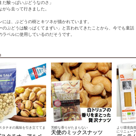
まだ酸っぱいぶどうなのさ」
ながら去って行きました。
ンには、ぶどうの樹とキツネが描かれています。
ーのぶどうは酸っぱくてまずい」と言われてきたことから、今でも童話
のラベルに使用しているのだそうです。
品
スタチオの風味を引き立ててま
芳醇な香りがたまらない
より環境負
天使のミックスナッツ
にリニュー