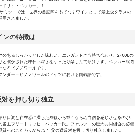
ードリヒ・ベッカー」！
爺湖サミットでは、世界の首脳陣をもてなすワインとして最上級クラスの
採用されました。
インの特徴は
クのあるしっかりとした味わい。エレガントさも持ち合わせ、2400Lの
りと寝かされた味わい深さをゆったり楽しんで頂けます。ベッカー醸造
となるピノノワールです。
グンダー＝ピノノワールのドイツにおける同義語です。
反対を押し切り独立
語り口調と存在感に満ちた風貌から並々ならぬ自信を感じさせるのが、
の当主フリートリッヒ・ベッカー氏。ファルツ一の巨大共同組合の跡継
品質へのこだわりから73 年父の猛反対を押し切り独立しました。