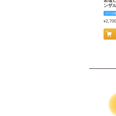
岩塩
ンザ
クール
2,70
¥