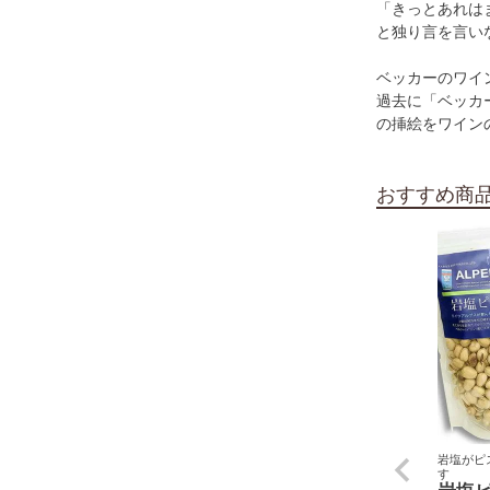
「きっとあれは
と独り言を言い
ベッカーのワイ
過去に「ベッカ
の挿絵をワイン
おすすめ商
岩塩がピ
す