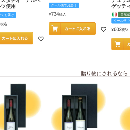
ピスタチオ アルペ
デュラ
ルツ使用
クール便でお届け
ゲッテ
734
¥
税込
自然派
便でお届け
クール便で
0
税込
602
¥
税込
贈り物にされるなら