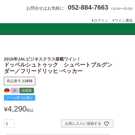
052-884-7663
お問合せはお気軽に
（10:00〜20:00)
ログイン
ワイン通信
2016年JALビジネスクラス搭載ワイン！
ドッペルシュトゥック シュペートブルグン
ダー／フリードリッヒ･ベッカー
商品番号
11858
赤
自然派
クール便でお届け
4,290
¥
税込
お気に入りに登録する