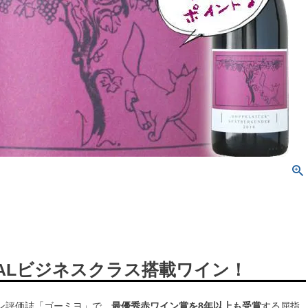
年JALビジネスクラス搭載ワイン！
ン評価誌「ゴーミヨ」で、
最優秀赤ワイン賞を8年以上も受賞
する屈指