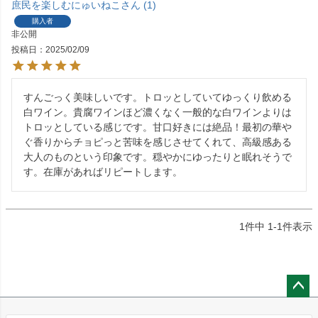
庶民を楽しむにゅいねこ
1
購入者
非公開
投稿日
2025/02/09
すんごっく美味しいです。トロッとしていてゆっくり飲める
白ワイン。貴腐ワインほど濃くなく一般的な白ワインよりは
トロッとしている感じです。甘口好きには絶品！最初の華や
ぐ香りからチョピっと苦味を感じさせてくれて、高級感ある
大人のものという印象です。穏やかにゆったりと眠れそうで
す。在庫があればリピートします。
1
件中
1
-
1
件表示
ペー