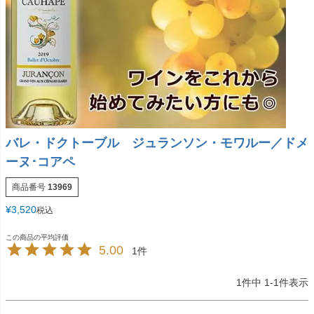
バレ・ドクトーブル ジュランソン・モワルー／ドメ
ーヌ･コアペ
商品番号
13969
¥
3,520
税込
5.00
1
1
件中
1
-
1
件表示