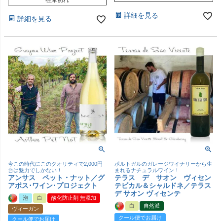
在庫切れ
詳細を見る
詳細を見る
今この時代にこのクオリティで2,000円
ポルトガルのガレージワイナリーから生
台は魅力でしかない！
まれるナチュラルワイン！
アンサス ペット・ナット／グ
テラス デ サオン ヴィセン
アポス･ワイン･プロジェクト
テビカル＆シャルドネ／テラス
デ サオン ヴィセンテ
泡
白
酸化防止剤 無添加
白
自然派
ヴィーガン
クール便でお届け
クール便でお届け