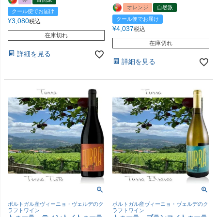
オレンジ
自然派
クール便でお届け
クール便でお届け
¥
3,080
税込
¥
4,037
税込
在庫切れ
在庫切れ
詳細を見る
詳細を見る
ポルトガル産ヴィーニョ・ヴェルデのク
ポルトガル産ヴィーニョ・ヴェルデのク
ラフトワイン
ラフトワイン