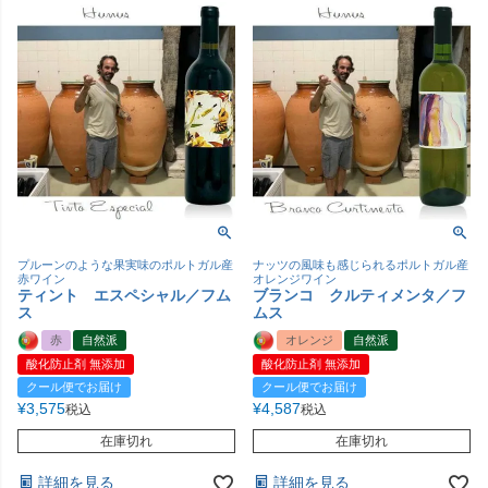
プルーンのような果実味のポルトガル産
ナッツの風味も感じられるポルトガル産
赤ワイン
オレンジワイン
ティント エスペシャル／フム
ブランコ クルティメンタ／フ
ス
ムス
赤
自然派
オレンジ
自然派
酸化防止剤 無添加
酸化防止剤 無添加
クール便でお届け
クール便でお届け
¥
3,575
¥
4,587
税込
税込
在庫切れ
在庫切れ
詳細を見る
詳細を見る