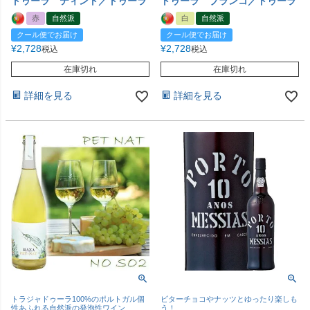
トゥーラ ティント／トゥーラ
トゥーラ ブランコ／トゥーラ
赤
自然派
白
自然派
クール便でお届け
クール便でお届け
¥
2,728
¥
2,728
税込
税込
在庫切れ
在庫切れ
詳細を見る
詳細を見る
トラジャドゥーラ100%のポルトガル個
ビターチョコやナッツとゆったり楽しも
性あふれる自然派の発泡性ワイン
う！