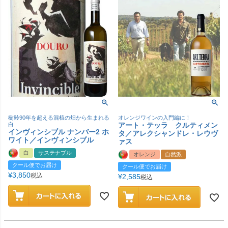
樹齢90年を超える混植の畑から生まれる
オレンジワインの入門編に！
白
アート・テッラ クルティメン
インヴィンシブル ナンバー2 ホ
タ／アレクシャンドレ・レウヴ
ワイト／インヴィンシブル
ァス
白
サステナブル
オレンジ
自然派
クール便でお届け
クール便でお届け
¥
3,850
税込
¥
2,585
税込