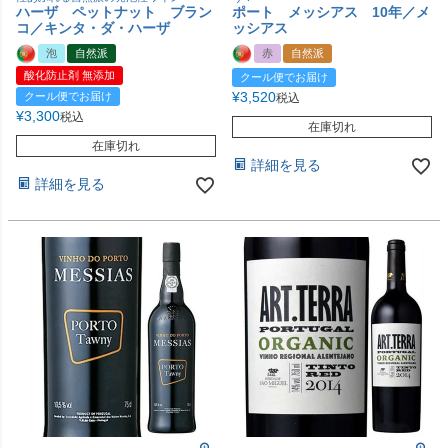
ハーザ ペットナット ブラン
ポート メッシアス 10年／メ
コ／キンタ・ダ・ハーザ
ッシアス
泡
自然派
赤
自然派
酸化防止剤 無添加
クール便でお届け
¥
3,520
クール便でお届け
税込
¥
3,300
税込
在庫切れ
在庫切れ
詳細を見る
詳細を見る