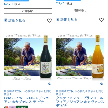
¥
3,740
税込
¥
2,750
税込
在庫切れ
在庫切れ
詳細を見る
詳細を見る
自然農法で知られる福岡正信さんと同じ
自然農法で知られる福岡正信さんと同じ
農法！
農法！
Lero - Lero レロレロ／ジョ
クルティメンタ ブランコ ル
アン ホカヴァレス デ ピナ
フィア／ジョアン ホカヴァレス
デ ピナ
赤
自然派