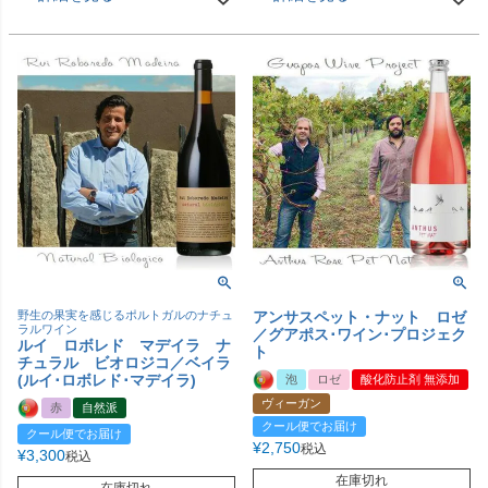
野生の果実を感じるポルトガルのナチュ
アンサスペット・ナット ロゼ
ラルワイン
／グアポス･ワイン･プロジェク
ルイ ロボレド マデイラ ナ
ト
チュラル ビオロジコ／ベイラ
(ルイ･ロボレド･マデイラ)
泡
ロゼ
酸化防止剤 無添加
ヴィーガン
赤
自然派
クール便でお届け
クール便でお届け
¥
2,750
税込
¥
3,300
税込
在庫切れ