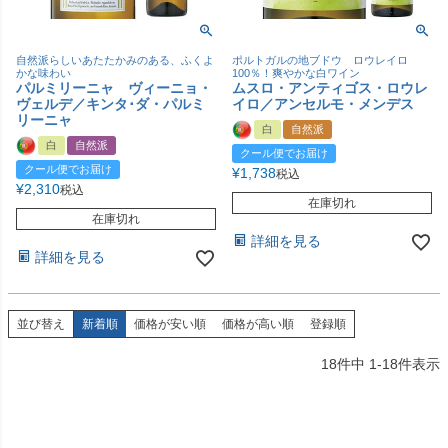
自然派らしいあたたかみのある、ふくよ
ポルトガルの地ブドウ ロウレイロ
かな味わい
100％！爽やかな白ワイン
パルミリーニャ ヴィーニョ・
ムスロ・アンティゴス・ロウレ
ヴェルデ／キンタ･ダ・パルミ
イロ／アンセルモ・メンデス
リーニャ
白
自然派
白
自然派
クール便でお届け
クール便でお届け
¥
1,738
税込
¥
2,310
税込
在庫切れ
在庫切れ
詳細を見る
詳細を見る
並び替え
新着順
価格が安い順
価格が高い順
登録順
18
件中
1
-
18
件表示