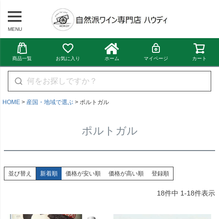
MENU
商品一覧
お気に入り
ホーム
マイページ
カート
HOME
産国・地域で選ぶ
ポルトガル
ポルトガル
並び替え
新着順
価格が安い順
価格が高い順
登録順
18
件中
1
-
18
件表示