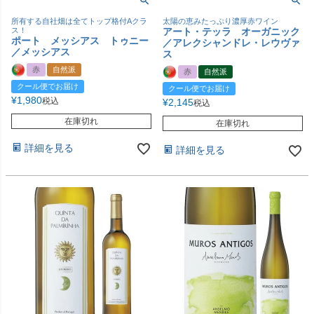
所有する自社畑は全てトップ格付Aクラ
太陽の恵みたっぷり濃厚赤ワイン
ス！
アート・テッラ オーガニック
ポート メッシアス トゥニー
／アレクシャンドレ・レウヴァ
／メッシアス
ス
赤
自然派
赤
自然派
クール便でお届け
クール便でお届け
¥
1,980
税込
¥
2,145
税込
在庫切れ
在庫切れ
詳細を見る
詳細を見る