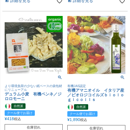
詳細を見る
詳細を見る
より環境負荷の少ない紙ベースの袋包材
有機JAS認定
にリニューアル
有機アマニオイル イタリア産
デュラム小麦 有機ペンネ／ジ
／ビオロジコイルズｂｉｏｌｏ
ロロモーニ
ｇｉｃｏｉｌｓ
自然派
自然派
クール便でお届け
クール便でお届け
¥
418
税込
¥
1,890
税込
在庫切れ
在庫切れ