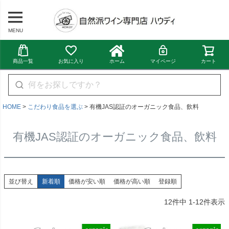
MENU
商品一覧
お気に入り
ホーム
マイページ
カート
HOME
こだわり食品を選ぶ
有機JAS認証のオーガニック食品、飲料
有機JAS認証のオーガニック食品、飲料
並び替え
新着順
価格が安い順
価格が高い順
登録順
12
件中
1
-
12
件表示