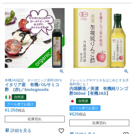
有機JAS認定 オーガニック原料100％
ドレッシングやマリネをはじめとする洋
イタリア産 有機バルサミコ
風料理にも！
内堀醸造／美濃 有機純リンゴ
酢 (赤)／biologicoils
酢360ml【有機JAS】
自然派
自然派
クール便でお届け
クール便でお届け
¥
1,058
税込
¥
626
税込
在庫切れ
在庫切れ
詳細を見る