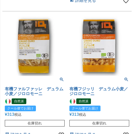
詳細を見る
有機ファルファッレ デュラム
有機フジッリ デュラム小麦／
小麦／ジロロモーニ
ジロロモーニ
自然派
自然派
クール便でお届け
クール便でお届け
¥
313
¥
313
税込
税込
在庫切れ
在庫切れ