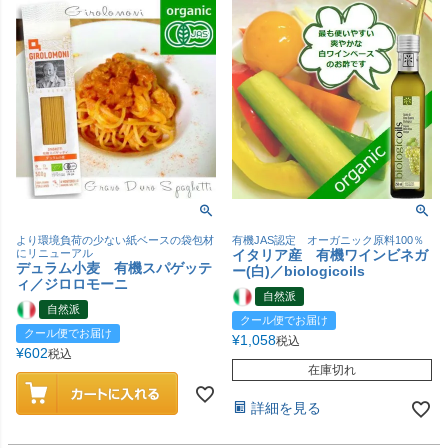
より環境負荷の少ない紙ベースの袋包材
有機JAS認定 オーガニック原料100％
にリニューアル
イタリア産 有機ワインビネガ
デュラム小麦 有機スパゲッテ
ー(白)／biologicoils
ィ／ジロロモーニ
自然派
自然派
クール便でお届け
クール便でお届け
¥
1,058
税込
¥
602
税込
在庫切れ
詳細を見る