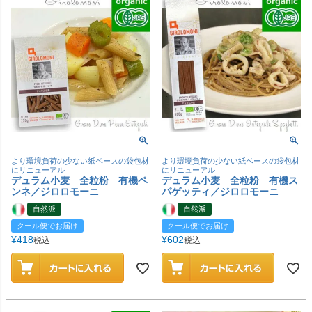
より環境負荷の少ない紙ベースの袋包材
より環境負荷の少ない紙ベースの袋包材
にリニューアル
にリニューアル
デュラム小麦 全粒粉 有機ペ
デュラム小麦 全粒粉 有機ス
ンネ／ジロロモーニ
パゲッティ／ジロロモーニ
自然派
自然派
クール便でお届け
クール便でお届け
¥
418
¥
602
税込
税込