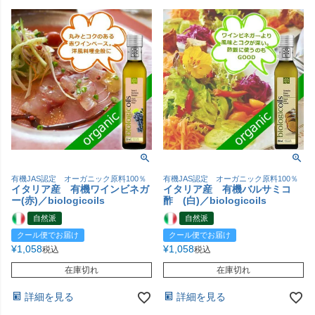
有機JAS認定 オーガニック原料100％
有機JAS認定 オーガニック原料100％
イタリア産 有機ワインビネガ
イタリア産 有機バルサミコ
ー(赤)／biologicoils
酢 (白)／biologicoils
自然派
自然派
クール便でお届け
クール便でお届け
¥
1,058
¥
1,058
税込
税込
在庫切れ
在庫切れ
詳細を見る
詳細を見る