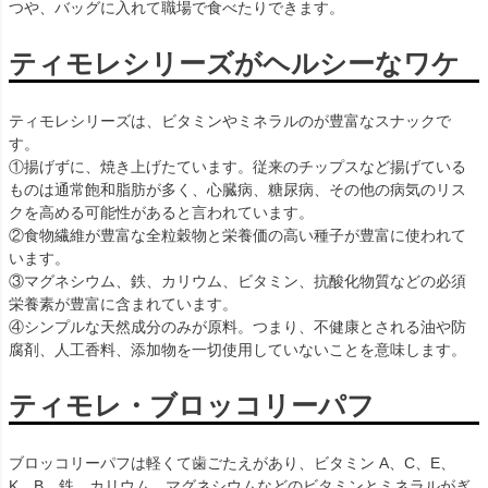
つや、バッグに入れて職場で食べたりできます。
ティモレシリーズがヘルシーなワケ
ティモレシリーズは、ビタミンやミネラルのが豊富なスナックで
す。
①揚げずに、焼き上げたています。従来のチップスなど揚げている
ものは通常飽和脂肪が多く、心臓病、糖尿病、その他の病気のリス
クを高める可能性があると言われています。
②食物繊維が豊富な全粒穀物と栄養価の高い種子が豊富に使われて
います。
③マグネシウム、鉄、カリウム、ビタミン、抗酸化物質などの必須
栄養素が豊富に含まれています。
④シンプルな天然成分のみが原料。つまり、不健康とされる油や防
腐剤、人工香料、添加物を一切使用していないことを意味します。
ティモレ・ブロッコリーパフ
ブロッコリーパフは軽くて歯ごたえがあり、ビタミン A、C、E、
K、B、鉄、カリウム、マグネシウムなどのビタミンとミネラルがぎ