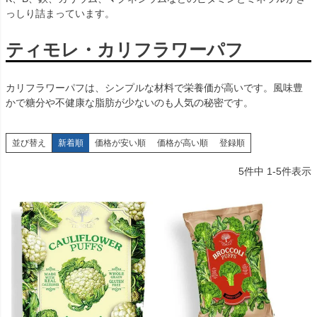
っしり詰まっています。
ティモレ・カリフラワーパフ
カリフラワーパフは、シンプルな材料で栄養価が高いです。風味豊
かで糖分や不健康な脂肪が少ないのも人気の秘密です。
並び替え
新着順
価格が安い順
価格が高い順
登録順
5
件中
1
-
5
件表示