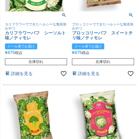
カリフラワーでできたヘルシーな無添加
ブロッコリーでできたヘルシーな無添加
おやつ
おやつ
カリフラワーパフ シーソルト
ブロッコリーパフ スイートチ
味／ティモレ
リ味／ティモレ
クール便でお届け
クール便でお届け
¥
475
¥
475
税込
税込
在庫切れ
在庫切れ
詳細を見る
詳細を見る