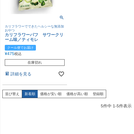
カリフラワーでできたヘルシーな無添加
おやつ
カリフラワーパフ サワークリ
ーム味／ティモレ
クール便でお届け
¥
475
税込
在庫切れ
詳細を見る
並び替え
新着順
価格が安い順
価格が高い順
登録順
5
件中
1
-
5
件表示