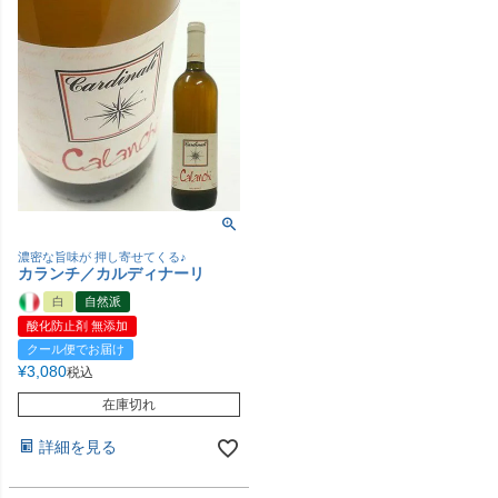
濃密な旨味が 押し寄せてくる♪
カランチ／カルディナーリ
白
自然派
酸化防止剤 無添加
クール便でお届け
¥
3,080
税込
在庫切れ
詳細を見る