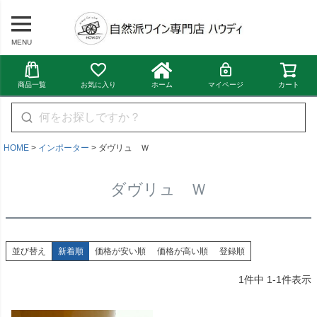
MENU
商品一覧
お気に入り
ホーム
マイページ
カート
HOME
インポーター
ダヴリュ Ｗ
ダヴリュ Ｗ
並び替え
新着順
価格が安い順
価格が高い順
登録順
1
件中
1
-
1
件表示