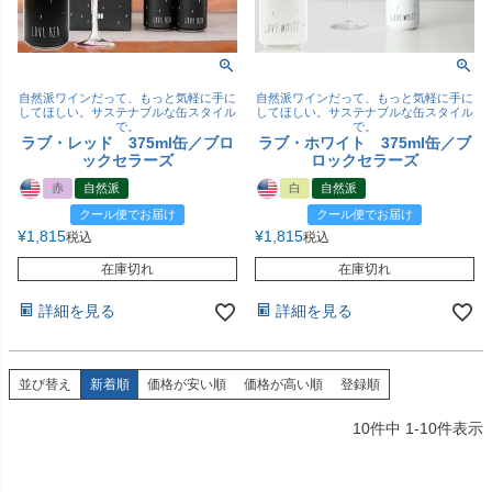
自然派ワインだって、もっと気軽に手に
自然派ワインだって、もっと気軽に手に
してほしい。サステナブルな缶スタイル
してほしい。サステナブルな缶スタイル
で。
で。
ラブ・レッド 375ml缶／ブロ
ラブ・ホワイト 375ml缶／ブ
ックセラーズ
ロックセラーズ
赤
自然派
白
自然派
クール便でお届け
クール便でお届け
¥
1,815
¥
1,815
税込
税込
在庫切れ
在庫切れ
詳細を見る
詳細を見る
並び替え
新着順
価格が安い順
価格が高い順
登録順
10
件中
1
-
10
件表示