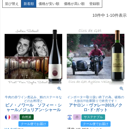
並び替え
新着順
価格が安い順
価格が高い順
登録順
10
件中
1
-
10
件表示
牛肉の赤ワイン煮込み、鮪のステーキな
インポーター取り扱い終了の為、破格の
どのお料理と
大放出!!!在庫限りで終売です！
ピノ・ノワール ソフィー・シ
アヤロン・ヴァレー2015／ク
ャール／ジュリアン･シャール
ロ･ド･ガット
赤
自然派
赤
サステナブル
クール便でお届け
クール便でお届け