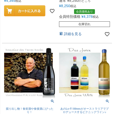
¥
4,345
通常
¥
8,250
税込
のところ
¥
8,250
税込
会員価格あり
会員特別価格
¥
4,378
税込
在庫切れ
詳細を見る
掘り出し物！食前酒や食後酒にぴった
あのLo-Fi Winesがオーストラリアでプ
り！
ロデュースするピクニックワイン♪