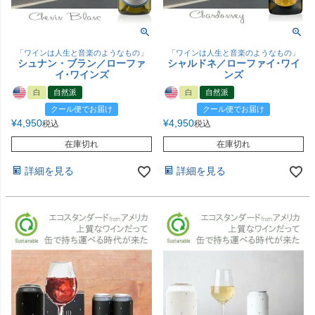
「ワインは人生と音楽のようなもの」
「ワインは人生と音楽のようなもの」
シュナン・ブラン／ローファ
シャルドネ／ローファイ･ワイ
イ･ワインズ
ンズ
白
自然派
白
自然派
クール便でお届け
クール便でお届け
¥
4,950
¥
4,950
税込
税込
在庫切れ
在庫切れ
詳細を見る
詳細を見る