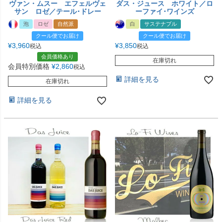
ヴァン・ムスー エフェルヴェ
ダス・ジュース ホワイト／ロ
サン ロゼ／テール･ドレー
ーファイ･ワインズ
泡
ロゼ
自然派
白
サステナブル
クール便でお届け
クール便でお届け
¥
3,960
¥
3,850
税込
税込
会員価格あり
在庫切れ
会員特別価格
¥
2,860
税込
詳細を見る
在庫切れ
詳細を見る