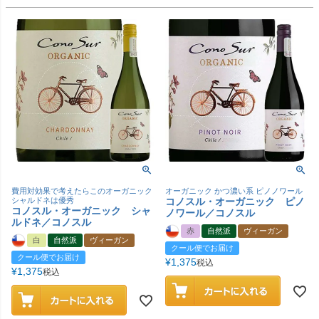
費用対効果で考えたらこのオーガニック
オーガニック かつ濃い系 ピノノワール
シャルドネは優秀
コノスル・オーガニック ピノ
コノスル・オーガニック シャ
ノワール／コノスル
ルドネ／コノスル
赤
自然派
ヴィーガン
白
自然派
ヴィーガン
クール便でお届け
クール便でお届け
¥
1,375
税込
¥
1,375
税込