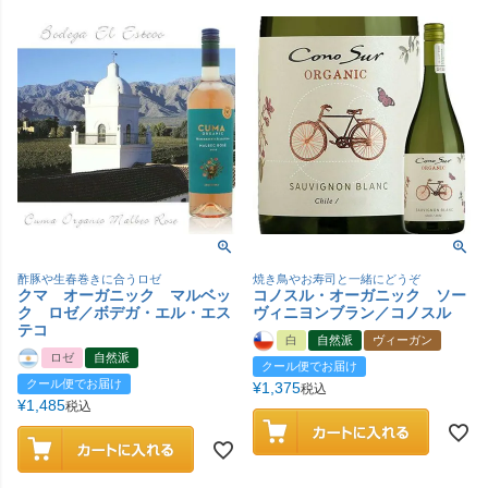
酢豚や生春巻きに合うロゼ
焼き鳥やお寿司と一緒にどうぞ
クマ オーガニック マルベッ
コノスル・オーガニック ソー
ク ロゼ／ボデガ・エル・エス
ヴィニヨンブラン／コノスル
テコ
白
自然派
ヴィーガン
ロゼ
自然派
クール便でお届け
クール便でお届け
¥
1,375
税込
¥
1,485
税込