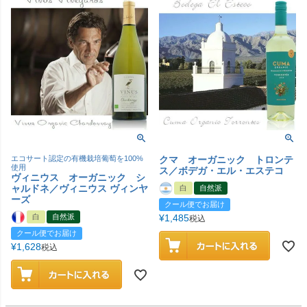
エコサート認定の有機栽培葡萄を100%
クマ オーガニック トロンテ
使用
ス／ボデガ・エル・エステコ
ヴィニウス オーガニック シ
ャルドネ／ヴィニウス ヴィンヤ
白
自然派
ーズ
クール便でお届け
白
自然派
¥
1,485
税込
クール便でお届け
¥
1,628
税込