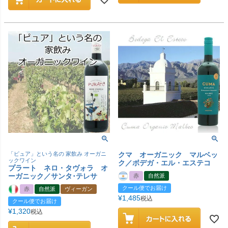
「ピュア」という名の 家飲み オーガニ
クマ オーガニック マルベッ
ックワイン
ク／ボデガ・エル・エステコ
プラート ネロ・タヴォラ オ
ーガニック／サンタ･テレサ
赤
自然派
クール便でお届け
赤
自然派
ヴィーガン
¥
1,485
税込
クール便でお届け
¥
1,320
税込