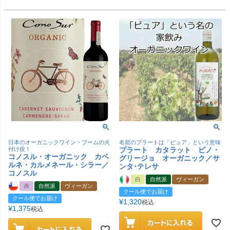
日本のオーガニックワイン・ブームの火
名前のプラートは「ピュア」という意味
付け役！
プラート カタラット ピノ・
コノスル・オーガニック カベ
グリージョ オーガニック／サ
ルネ・カルメネール・シラー／
ンタ･テレサ
コノスル
白
自然派
ヴィーガン
赤
自然派
ヴィーガン
クール便でお届け
クール便でお届け
¥
1,320
税込
¥
1,375
税込