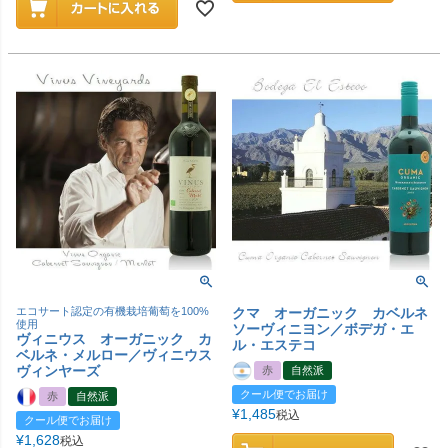
エコサート認定の有機栽培葡萄を100%
クマ オーガニック カベルネ
使用
ソーヴィニヨン／ボデガ・エ
ヴィニウス オーガニック カ
ル・エステコ
ベルネ・メルロー／ヴィニウス
ヴィンヤーズ
赤
自然派
クール便でお届け
赤
自然派
¥
1,485
税込
クール便でお届け
¥
1,628
税込