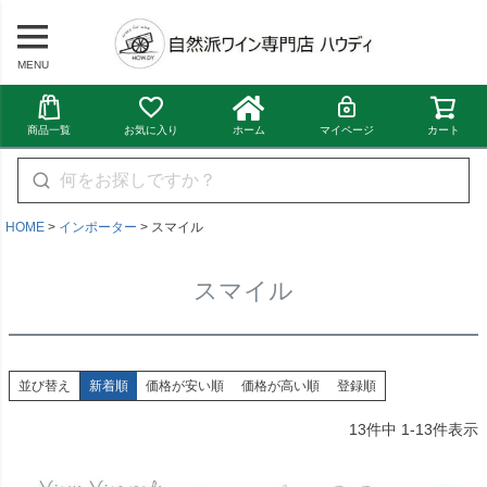
MENU
商品一覧
お気に入り
ホーム
マイページ
カート
HOME
インポーター
スマイル
スマイル
並び替え
新着順
価格が安い順
価格が高い順
登録順
13
件中
1
-
13
件表示