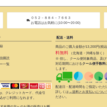
０５２－８８４－７６６３
お電話はお気軽に(10:00〜20:00)
ジ
配送・送料
録
商品のご購入金額が13,200円(税
料無料
（北海道・沖縄を除く）
信購読
※ 但し、クール便対象商品、及
対応期間における
クール便手数料
ー一覧
します。
配達日・配達時間をご指定いただ
詳しくは
→送料とお支払いについ
 Pay、クレジットカード、代金引
ださい。
込がご利用になれます。
0才未満の方へのお酒の販売はお断