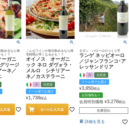
日飲めるなら帰
こんなワインが毎日飲めるなら帰
モダン・バローロのつくり手
かも！？
宅時間が早くなるかも！？
ランゲ ネッビオーロ
オーガニ
オイノス オーガニ
／ジャンフランコ･ア
 グリージ
ック ネロ ダヴォラ・
レッサンドリア
アーネ／
メルロ シチリアー
赤
自然派
ニ
ネ／カステラーニ
クール便でお届け
赤
自然派
3,850
¥
税込
クール便でお届け
会員価格あり
1,738
¥
税込
3,278
会員特別価格
¥
税込
在庫切れ
詳細を見る