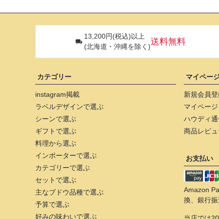
13,200円(税込)以上
送料無料
(北海道・沖縄を除く)
カテゴリー
マイペー
instagram掲載
新規会員登
ラベルデザインで選ぶ
マイページ
シーンで選ぶ
ハウディ通
ギフトで選ぶ
商品レビュ
料理から選ぶ
インポーターで選ぶ
お支払い
カテゴリーで選ぶ
セットで選ぶ
Amazon
主なブドウ品種で選ぶ
換、銀行振
予算で選ぶ
好みの味わいで選ぶ
当店では2