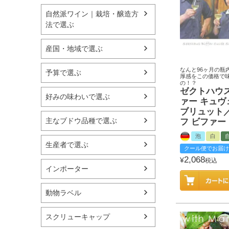
自然派ワイン｜栽培・醸造方
法で選ぶ
産国・地域で選ぶ
なんと96ヶ月の瓶
予算で選ぶ
厚感をこの価格で
の！？
ゼクトハウ
好みの味わいで選ぶ
ァー キュヴ
ブリュット
主なブドウ品種で選ぶ
フ ビファー
泡
白
生産者で選ぶ
クール便でお届け
2,068
¥
税込
インポーター
動物ラベル
スクリューキャップ