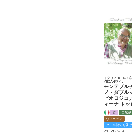
イタリアNO.1の 
VEGANワイン
モンテプル
ノ・ダブル
ビオロジコ
ィーナ トッ
赤
自然派
ヴィーガン
クール便でお届け
1,760
¥
税込