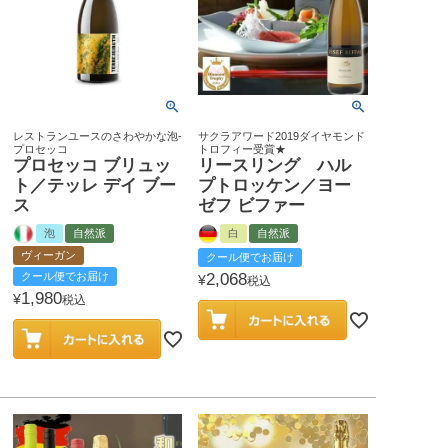
レストランユースのさわやかな泡-
サクラアワード2019ダイヤモンド
プロセッコ
トロフィー受賞★
プロセッコ ブリュッ
リースリング ハル
ト／テッレ デイ ブー
プトロッケン／ヨー
ス
ゼフ ビファー
泡
自然派
白
自然派
ヴィーガン
クール便でお届け
クール便でお届け
2,068
¥
税込
1,980
¥
税込