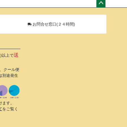
ペー
ジト
ップ
お問合せ窓口(２４時間)
へ
送
込)以上で
び、クール便
は別途発生
けます。
て
をご覧く