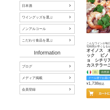
日本酒
ワイングッズを選ぶ
ノンアルコール
こだわり食品を選ぶ
こんなワインが毎
宅時間が早くなる
オイノス 
Information
ック ピノ
ョ シチリ
カステラー
ブログ
白
自然派
メディア掲載
クール便でお届け
1,738
¥
税込
会員登録