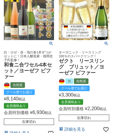
白・ロゼ・赤・泡の各1本ずつが
オーガニック・リースリング
セットに！日本人醸造家・徳岡史
100％のスパークリング！
子氏監修！
ゼクト リースリン
和食ニ合ワセル4本セ
グ ブリュット／ヨ
ット／ヨーゼフ ビフ
ーゼフ ビファー
ァー
泡
自然派
自然派
クール便でお届け
クール便でお届け
3,300
¥
税込
8,140
¥
税込
会員価格あり
会員価格あり
2,200
会員特別価格
¥
税込
6,930
会員特別価格
¥
税込
在庫切れ
在庫切れ
詳細を見る