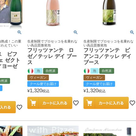
内熟成！この重
生産制限でプロセッコを名乗れな
生産制限でプロセッコを名乗れな
味わえていい
い高品質微発泡
い高品質微発泡
フリッツァンテ ロ
フリッツァンテ ビ
ス ビフ
ゼ／テッレ デイ ブー
アンコ／テッレ デイ
ェ ゼクト
ス
ブース
／ヨーゼ
泡
自然派
泡
自然派
ヴィーガン
ヴィーガン
自然派
クール便でお届け
クール便でお届け
1,320
1,320
¥
¥
税込
税込