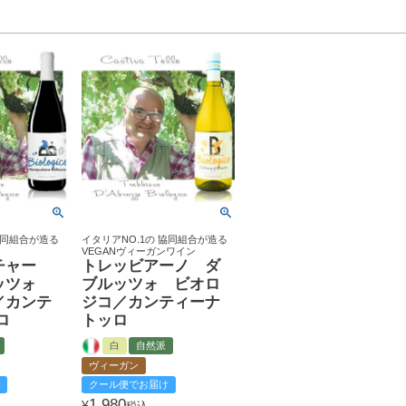
協同組合が造る
イタリアNO.1の 協同組合が造る
VEGANヴィーガンワイン
チャー
トレッビアーノ ダ
ッツォ
ブルッツォ ビオロ
／カンテ
ジコ／カンティーナ
ロ
トッロ
白
自然派
ヴィーガン
クール便でお届け
1,980
¥
税込