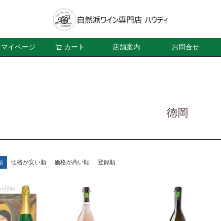
マイページ
カート
店舗案内
お問合せ
徳岡
順
価格が安い順
価格が高い順
登録順