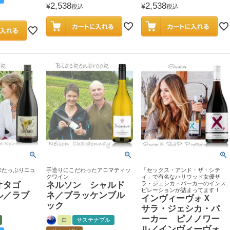
2,538
2,538
¥
¥
税込
税込
味たっぷりニュ
手造りにこだわったアロマティッ
「セックス・アンド・ザ・シテ
クワイン
ィ」で有名なハリウッド女優サ
オタゴ
ネルソン シャルド
ラ・ジェシカ・パーカーのインス
ピレーションが詰まってます！
ル／ラブ
ネ／ブラッケンブル
インヴィーヴォＸ
ック
サラ・ジェシカ・パ
ーカー ピノノワー
白
サステナブル
ル／インヴィーヴォ