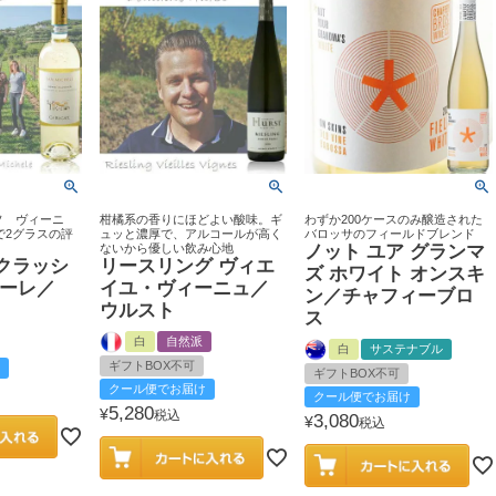
ソ ヴィーニ
柑橘系の香りにほどよい酸味。ギ
わずか200ケースのみ醸造された
で2グラスの評
ュッと濃厚で、アルコールが高く
バロッサのフィールドブレンド
！
ないから優しい飲み心地
ノット ユア グランマ
クラッシ
リースリング ヴィエ
ズ ホワイト オンスキ
ケーレ／
イユ・ヴィーニュ／
ン／チャフィーブロ
ウルスト
ス
白
自然派
白
サステナブル
ギフトBOX不可
ギフトBOX不可
クール便でお届け
クール便でお届け
5,280
¥
税込
3,080
¥
税込