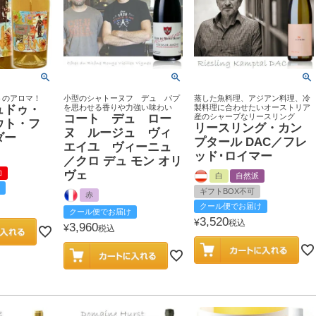
トのアロマ！
小型のシャトーヌフ デュ パプ
蒸した魚料理、アジアン料理、冷
ュドゥ・
を思わせる香りや力強い味わい
製料理に合わせたいオーストリア
コート デュ ロー
産のシャープなリースリング
ウト・フ
リースリング・カン
ヌ ルージュ ヴィ
ダー
プタール DAC／フレ
エイユ ヴィーニュ
ッド･ロイマー
／クロ デュ モン オリ
加
ヴェ
白
自然派
ギフトBOX不可
赤
クール便でお届け
クール便でお届け
3,520
¥
税込
3,960
¥
税込