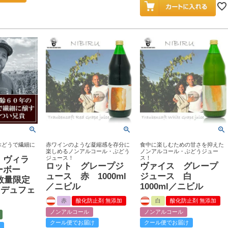
ぶどうで繊細に
赤ワインのような凝縮感を存分に
食中に楽しむための甘さを抑えた
楽しめるノンアルコール・ぶどう
ノンアルコール・ぶどうジュー
・ヴィラ
ジュース！
ス！
ロット グレープジ
ヴァイス グレープ
ーボー
ュース 赤 1000ml
ジュース 白
 数量限定
／ニビル
1000ml／ニビル
･デュフェ
赤
酸化防止剤 無添加
白
酸化防止剤 無添加
ノンアルコール
ノンアルコール
クール便でお届け
クール便でお届け