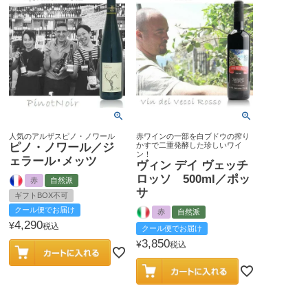
人気のアルザスピノ・ノワール
赤ワインの一部を白ブドウの搾り
ピノ・ノワール／ジ
かすで二重発酵した珍しいワイ
ン！
ェラール･メッツ
ヴィン デイ ヴェッチ
ロッソ 500ml／ポッ
赤
自然派
サ
ギフトBOX不可
クール便でお届け
赤
自然派
4,290
¥
税込
クール便でお届け
3,850
¥
税込