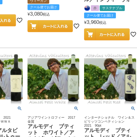
ヴィーガン
クール便でお届け
赤
サステナブル
3,080
¥
税込
クール便でお届け
3,960
¥
税込
ン 2021
アジアワイントロフィー 2017
インターナショナル ワイン＆ス
ターＷＷＡ
金賞
ピリッツコンペティション
アルモディ プティ
2021 90pt
アルタビ
アルモディ プティ
ット ホワイト／ア
クルトゥー
ット レッド／アル