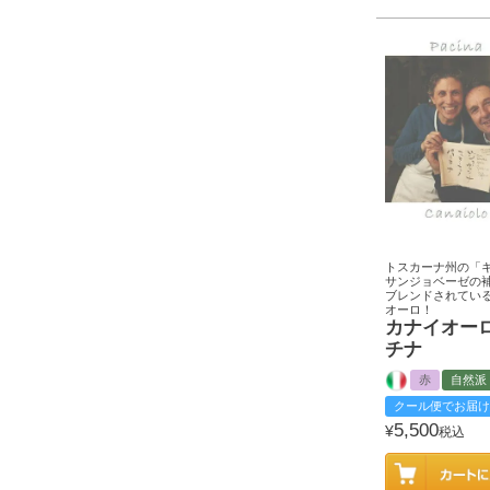
トスカーナ州の「
サンジョベーゼの
ブレンドされてい
オーロ！
カナイオー
チナ
赤
自然派
クール便でお届け
5,500
¥
税込