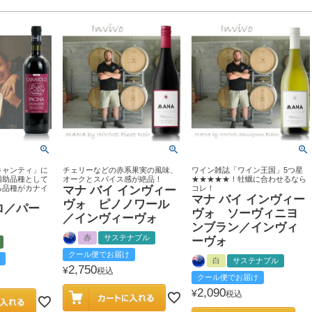
キャンティ」に
チェリーなどの赤系果実の風味、
ワイン雑誌「ワイン王国」5つ星
補助品種として
オークとスパイス感が絶品！
★★★★★！牡蠣に合わせるなら
る品種がカナイ
マナ バイ インヴィー
コレ！
マナ バイ インヴィー
ヴォ ピノノワール
ロ／パー
ヴォ ソーヴィニヨ
／インヴィーヴォ
ンブラン／インヴィ
赤
サステナブル
ーヴォ
クール便でお届け
白
サステナブル
2,750
¥
税込
クール便でお届け
2,090
¥
税込