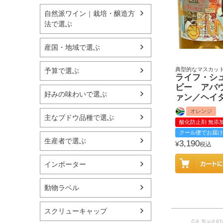
自然派ワイン｜栽培・醸造方
法で選ぶ
産国・地域で選ぶ
典型的なマスカッ
予算で選ぶ
ライフ・シ
ビー アバ
好みの味わいで選ぶ
ァン／ヘイ
オレンジ
主なブドウ品種で選ぶ
酸化防止剤 無添
クール便でお届け
生産者で選ぶ
3,190
¥
税込
インポーター
動物ラベル
スクリューキャップ