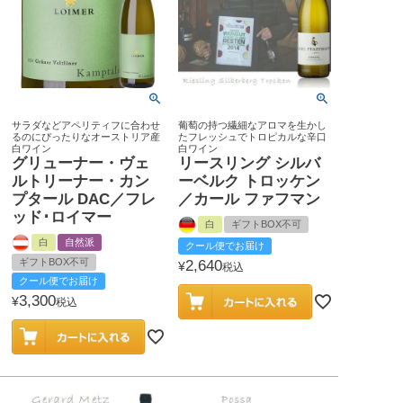
サラダなどアペリティフに合わせ
葡萄の持つ繊細なアロマを生かし
るのにぴったりなオーストリア産
たフレッシュでトロピカルな辛口
白ワイン
白ワイン
グリューナー・ヴェ
リースリング シルバ
ルトリーナー・カン
ーベルク トロッケン
プタール DAC／フレ
／カール ファフマン
ッド･ロイマー
白
ギフトBOX不可
白
自然派
クール便でお届け
ギフトBOX不可
2,640
¥
税込
クール便でお届け
3,300
¥
税込