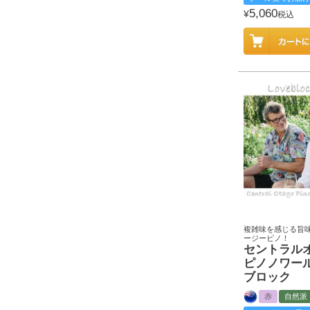
5,060
¥
税込
複雑味を感じる旨
ージーピノ！
セントラル
ピノノワー
ブロック
赤
自然派