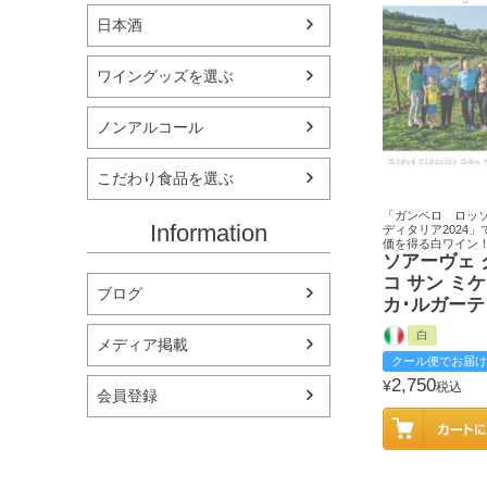
日本酒
ワイングッズを選ぶ
ノンアルコール
こだわり食品を選ぶ
「ガンベロ ロッ
Information
ディタリア2024」
価を得る白ワイン
ソアーヴェ 
コ サン ミ
ブログ
カ･ルガーテ
白
メディア掲載
クール便でお届け
2,750
¥
税込
会員登録