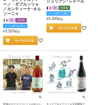
ジュリアン･シャール
ーノ・ダブルッツォ
赤
自然派
／カンティーナ･オル
ソーニャ
クール便でお届け
4,345
¥
税込
赤
自然派
クール便でお届け
3,520
¥
税込
常識やカテゴリーにとらわれない
モンテプルチアーノを天然酵母で