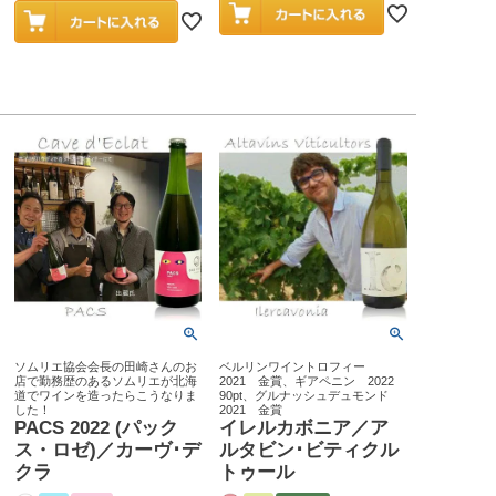
ソムリエ協会会長の田崎さんのお
ベルリンワイントロフィー
店で勤務歴のあるソムリエが北海
2021 金賞、ギアペニン 2022
道でワインを造ったらこうなりま
90pt、グルナッシュデュモンド
した！
2021 金賞
PACS 2022 (パック
イレルカボニア／ア
ス・ロゼ)／カーヴ･デ
ルタビン･ビティクル
クラ
トゥール