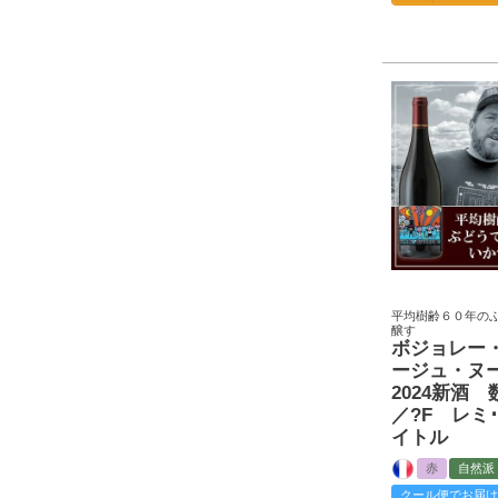
平均樹齢６０年の
醸す
ボジョレー
ージュ・ヌ
2024新酒
／?F レミ
イトル
赤
自然派
クール便でお届け