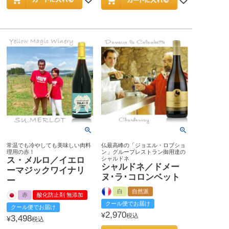
常温でも冷やしても美味しい肉料
仏最高峰の「ジョエル・ロブショ
理用の赤！
ン」グループレストラン御用達の
ス・メルロ／イエロ
シャルドネ
シャルドネ／ドメー
ーマジックワイナリ
ヌ･ラ･コロンベット
ー
白
自然派
赤
酸化防止剤 無添加
クール便でお届け
クール便でお届け
2,970
¥
税込
3,498
¥
税込