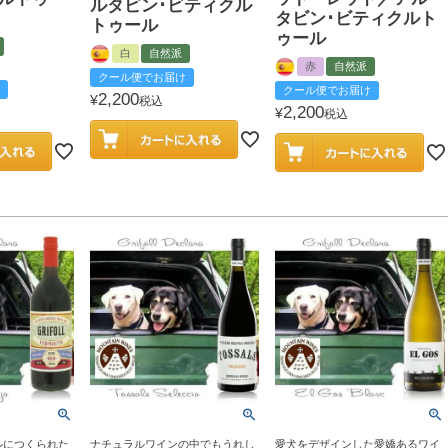
ルタビン･ビティクル
タビン･ビティクルト
トゥール
ゥール
白
自然派
赤
自然派
クール便でお届け
クール便でお届け
2,200
¥
税込
2,200
¥
税込
ルにつくられた
ナチュラルワインの中でもうれし
愛犬をデザインした愛嬌あるワイ