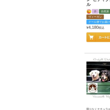
ル
赤
自然派
ヴィーガン
クール便でお届け
4,180
¥
税込
限りなくナチュラ