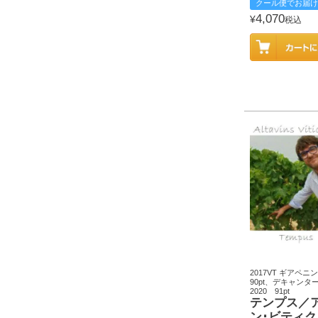
クール便でお届け
4,070
¥
税込
2017VT ギアペニ
90pt、デキャン
2020 91pt
テンプス／
ン･ビティ