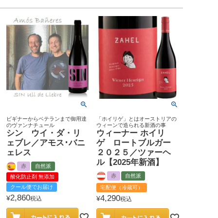
ビギナーからベテランまで御用達
「ホイリゲ」とはオーストリアの
のヴァンナチュール
ウィーンで造られる新酒の事
シン ウイ・ダ・リ
ウィーナー ホイリ
ェブレ／アモス･バニ
ゲ ロートブルガー
ェレス
２０２５／ツァーヘ
ル【2025年新酒】
赤
自然派
赤
自然派
酸化防止剤 無添加
クール便でお届け
宅配便（冷蔵可）
2,860
4,290
¥
¥
税込
税込