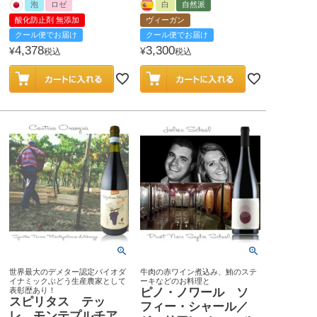
泡
ロゼ
白
自然派
酸化防止剤 無添加
ヴィーガン
クール便でお届け
クール便でお届け
4,378
3,300
¥
¥
税込
税込
世界最大のデメター認定バイオダ
牛肉の赤ワイン煮込み、鮪のステ
イナミックぶどう生産農家として
ーキなどのお料理と
表彰歴あり！
ピノ・ノワール ソ
スピリタス テッ
フィー・シャール／
レ モンテプルチア