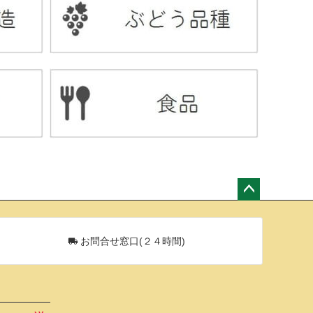
ペー
ジト
ップ
お問合せ窓口(２４時間)
へ