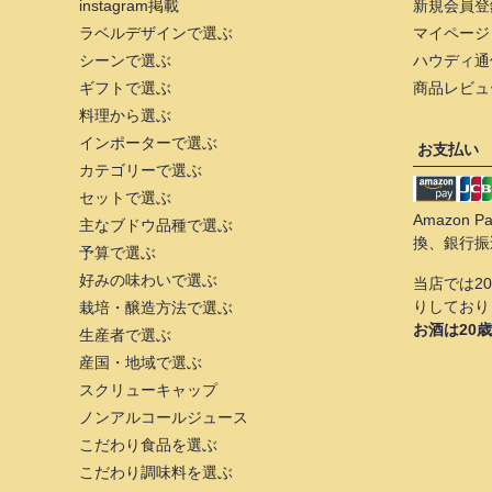
instagram掲載
新規会員登
ラベルデザインで選ぶ
マイページ
シーンで選ぶ
ハウディ通
ギフトで選ぶ
商品レビュ
料理から選ぶ
インポーターで選ぶ
お支払い
カテゴリーで選ぶ
セットで選ぶ
Amazon
主なブドウ品種で選ぶ
換、銀行振
予算で選ぶ
好みの味わいで選ぶ
当店では2
りしており
栽培・醸造方法で選ぶ
お酒は20
生産者で選ぶ
産国・地域で選ぶ
スクリューキャップ
ノンアルコールジュース
こだわり食品を選ぶ
こだわり調味料を選ぶ