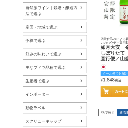
自然派ワイン｜栽培・醸造方
法で選ぶ
産国・地域で選ぶ
四段仕込みによる
予算で選ぶ
力のハウディ専用
如月大安 
しぼりたて
好みの味わいで選ぶ
直行便／山
主なブドウ品種で選ぶ
クール便でお届け
1,848
¥
税込
生産者で選ぶ
インポーター
動物ラベル
並び替え
新着
スクリューキャップ