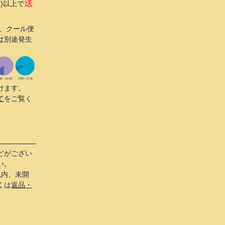
送
込)以上で
び、クール便
は別途発生
けます。
て
をご覧く
どがござい
い。
以内、未開
くは
返品・