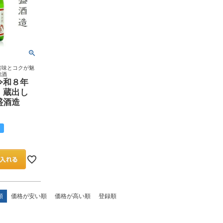
旨味とコクが魅
銘酒
令和８年
 蔵出し
盛酒造
順
価格が安い順
価格が高い順
登録順