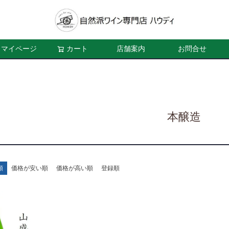
マイページ
カート
店舗案内
お問合せ
本醸造
順
価格が安い順
価格が高い順
登録順