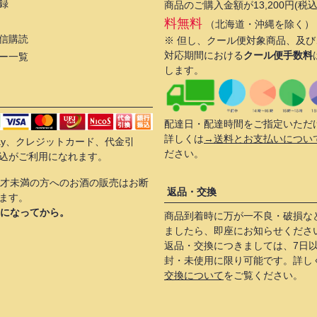
録
商品のご購入金額が13,200円(税
料無料
（北海道・沖縄を除く）
信購読
※ 但し、クール便対象商品、及
対応期間における
クール便手数料
ー一覧
します。
配達日・配達時間をご指定いただ
詳しくは
→送料とお支払いについ
 Pay、クレジットカード、代金引
ださい。
込がご利用になれます。
0才未満の方へのお酒の販売はお断
返品・交換
ます。
歳になってから。
商品到着時に万が一不良・破損な
ましたら、即座にお知らせくださ
返品・交換につきましては、7日
封・未使用に限り可能です。詳し
交換について
をご覧ください。