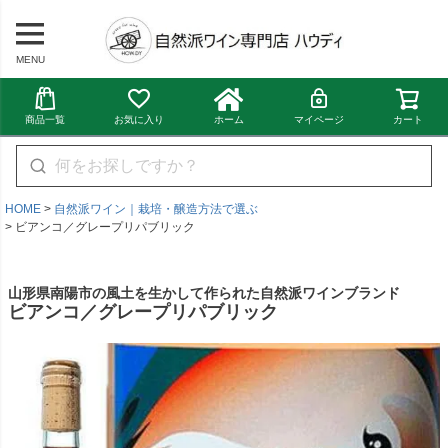
MENU
商品一覧
お気に入り
ホーム
マイページ
カート
HOME
自然派ワイン｜栽培・醸造方法で選ぶ
ビアンコ／グレープリパブリック
山形県南陽市の風土を生かして作られた自然派ワインブランド
ビアンコ／グレープリパブリック