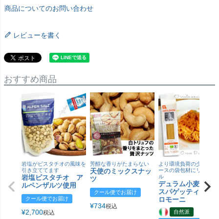
商品についてのお問い合わせ
レビューを書く
おすすめ商品
岩塩がピスタチオの風味を
芳醇な香りがたまらない
より環境負荷の少ない紙
引き立ててます
天使のミックスナッ
ースの袋包材にリニュー
岩塩ピスタチオ ア
ル
ツ
デュラム小麦 有
ルペンザルツ使用
スパゲッティ／ジ
クール便でお届け
クール便でお届け
ロモーニ
¥
734
税込
¥
2,700
自然派
税込