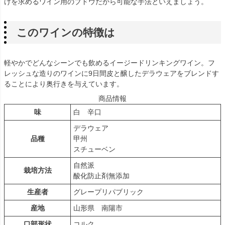
けを求めるワイン用のブドウだから可能な手法といえましょう。
このワインの特徴は
軽やかでどんなシーンでも飲めるイージードリンキングワイン。フ
レッシュな造りのワインに9日間皮と醸したデラウェアをブレンドす
ることにより奥行きを与えています。
商品情報
味
白 辛口
デラウェア
品種
甲州
スチューベン
自然派
栽培方法
酸化防止剤無添加
生産者
グレープリパブリック
産地
山形県 南陽市
口部形状
コルク