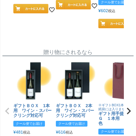
クール便でお届け
¥
602
税込
贈り物にされるなら
ギフトＢＯＸ 1本
ギフトＢＯＸ 2本
※ギフトBOX1本用はこ
紙袋には入りません
用 ワイン・スパー
用 ワイン・スパー
ギフト用手提げＢ
クリング対応可
クリング対応可
Ｇ １本用 エン
色
クール便でお届け
クール便でお届け
¥
481
¥
616
クール便でお届け
税込
税込