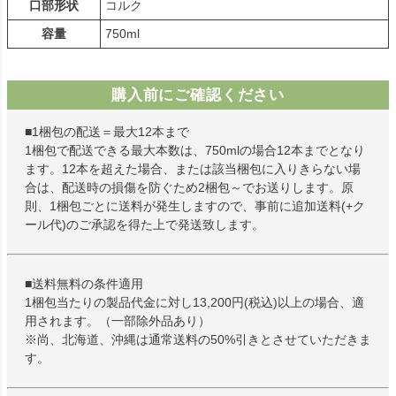
口部形状
コルク
容量
750ml
購入前にご確認ください
■1梱包の配送＝最大12本まで
1梱包で配送できる最大本数は、750mlの場合12本までとなり
ます。12本を超えた場合、または該当梱包に入りきらない場
合は、配送時の損傷を防ぐため2梱包～でお送りします。原
則、1梱包ごとに送料が発生しますので、事前に追加送料(+ク
ール代)のご承認を得た上で発送致します。
■送料無料の条件適用
1梱包当たりの製品代金に対し13,200円(税込)以上の場合、適
用されます。（一部除外品あり）
※尚、北海道、沖縄は通常送料の50%引きとさせていただきま
す。