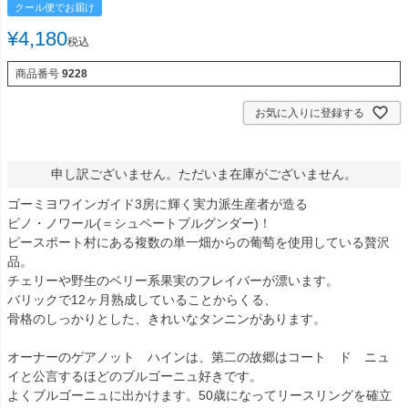
クール便でお届け
¥
4,180
税込
商品番号
9228
お気に入りに登録する
申し訳ございません。ただいま在庫がございません。
ゴーミヨワインガイド3房に輝く実力派生産者が造る
ピノ・ノワール(＝シュペートブルグンダー)！
ピースポート村にある複数の単一畑からの葡萄を使用している贅沢
品。
チェリーや野生のベリー系果実のフレイバーが漂います。
バリックで12ヶ月熟成していることからくる、
骨格のしっかりとした、きれいなタンニンがあります。
オーナーのゲアノット ハインは、第二の故郷はコート ド ニュ
イと公言するほどのブルゴーニュ好きです。
よくブルゴーニュに出かけます。50歳になってリースリングを確立