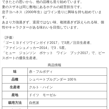
できたとの思いから、他の品種も造り始めています。
妻のスザネは同じ敷地にあるホテルの経営担当です。
息子ヨハネス（2000年生）はワイン造りに興味を持ち始めていま
す。
あまり力強過ぎず、退屈ではない味、複雑過ぎず訴えられる味、個
性やキャラクターがある味わいを目指しています。
〈評価〉
「ゴーミヨドイツワインガイド2017」で3房／注目生産者、
「ファインシュメッカー2014」で3．5星。
「ヒュー ジョンソン ポケット ワイン ブック2017」で、ピー
スポートの優良生産者。
商品情報
味
赤・フルボディ
品種
シュペートブルグンダー 100％
生産者
クルト・ハイン
産地
ドイツ モーゼル
栽培方法
自然派