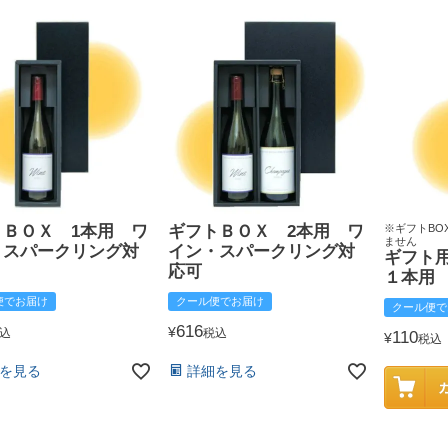
トＢＯＸ 1本用 ワ
ギフトＢＯＸ 2本用 ワ
※ギフトBO
ません
・スパークリング対
イン・スパークリング対
ギフト
応可
１本用
便でお届け
クール便でお届け
クール便で
616
¥
込
税込
110
¥
税込
を見る
詳細を見る