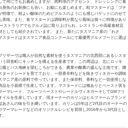
して何にでもお薦めしますが、肉料理のアクセント、ドレッシングに食
白身魚のお刺身にも合い、お鮨にも楽しめます。粒マスタードは「プチ
が特徴で、程よい酸味のためピクルスのようにも感じバゲットにのせて
も美味。また、各マスタードは調味料が異なり風味は個々に特徴があり
オーストラリアでもグルメ誌に取り上げられ、レストランや高級食材店
材としても紹介されています。 また、新たにタスマニア産の「わさ
マスタードはタスマニア食品コンクールにて最優秀グルメフードに選ば
プリザーヴは職人が自然な素材を使うタスマニアの北西部にあるシスタ
いう田舎町にキッチンを構える生産者です。この周辺は、北にロッキ
公園とバス海峡を望むころができる、農業や酪農の盛んな土地です。隣
スタードシードを育てており、一部香辛料などを除きヴィネガーや調味
スマニア産の原料で作っています。また保存料、香料など一切使用しな
商品を小規模で生産しています。マスタードには種ありとペースト状を
マーマレード、フルーツペーストやシードルヴィネガーそしてGMフリ
オイルを生産しています。現オーナーのカリンはヒルファームブランド
ばあさんの味を引き継いでいます。カリンは5年ほど2代目のオーナーの
やマーマレードなどのオリジナルレシピを習得し2016年から3代目とし
す。