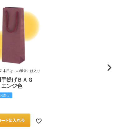
X1本用はこの紙袋には入り
用手提げＢＡＧ
 エンジ色
お届け