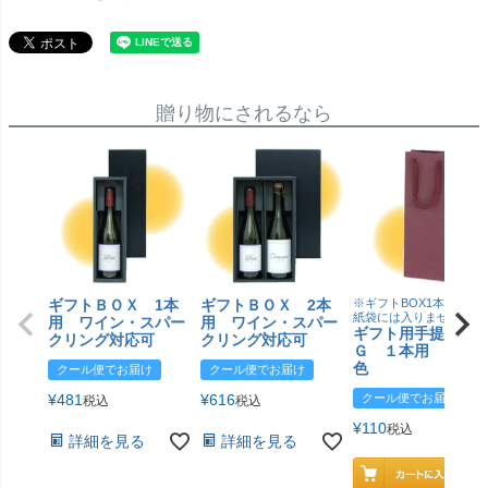
贈り物にされるなら
ギフトＢＯＸ 1本
ギフトＢＯＸ 2本
※ギフトBOX1本用はこ
紙袋には入りません
用 ワイン・スパー
用 ワイン・スパー
ギフト用手提げＢ
クリング対応可
クリング対応可
Ｇ １本用 エン
色
クール便でお届け
クール便でお届け
¥
481
¥
616
クール便でお届け
税込
税込
¥
110
税込
詳細を見る
詳細を見る