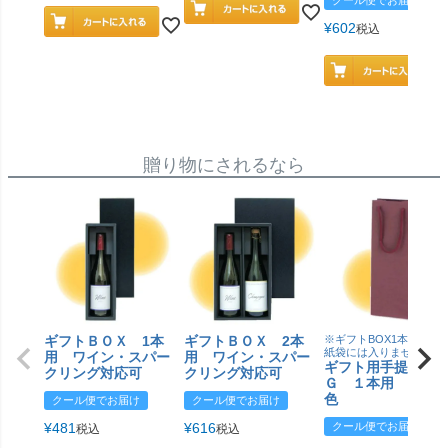
クール便でお届け
¥
602
税込
贈り物にされるなら
ギフトＢＯＸ 1本
ギフトＢＯＸ 2本
※ギフトBOX1本用はこ
紙袋には入りません
用 ワイン・スパー
用 ワイン・スパー
ギフト用手提げＢ
クリング対応可
クリング対応可
Ｇ １本用 エン
色
クール便でお届け
クール便でお届け
¥
481
¥
616
クール便でお届け
税込
税込