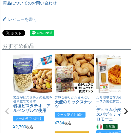
商品についてのお問い合わせ
レビューを書く
おすすめ商品
岩塩がピスタチオの風味を
芳醇な香りがたまらない
より環境負荷の少ない紙
引き立ててます
天使のミックスナッ
ースの袋包材にリニュー
岩塩ピスタチオ ア
ル
ツ
デュラム小麦 有
ルペンザルツ使用
スパゲッティ／ジ
クール便でお届け
クール便でお届け
ロモーニ
¥
734
税込
¥
2,700
自然派
税込