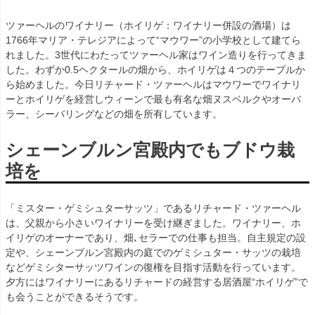
ツァーヘルのワイナリー（ホイリゲ：ワイナリー併設の酒場）は
1766年マリア・テレジアによって“マウワー”の小学校として建てら
れました。3世代にわたってツァーヘル家はワイン造りを行ってきま
した。わずか0.5ヘクタールの畑から、ホイリゲは４つのテーブルか
ら始めました。今日リチャード・ツァーヘルはマウワーでワイナリ
ーとホイリゲを経営しウィーンで最も有名な畑ヌスベルクやオーバ
ラー、シーバリングなどの畑を所有しています。
シェーンブルン宮殿内でもブドウ栽
培を
「ミスター・ゲミシュターサッツ」であるリチャード・ツァーヘル
は、父親から小さいワイナリーを受け継ぎました。ワイナリー、ホ
イリゲのオーナーであり、畑､セラーでの仕事も担当。自主規定の設
定や、シェーンブルン宮殿内の庭でのゲミシュター・サッツの栽培
などゲミシターサッツワインの復権を目指す活動を行っています。
夕方にはワイナリーにあるリチャードの経営する居酒屋“ホイリゲ”で
も会うことができるそうです。