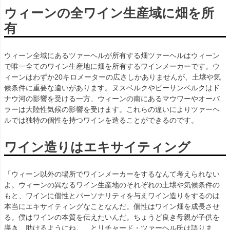
ウィーンの全ワイン生産域に畑を所
有
ウィーン全域にあるツァーヘルが所有する畑ツァーヘルはウィーン
で唯一全てのワイン生産地に畑を所有するワインメーカーです。ウ
ィーンはわずか20キロメーターの広さしかありませんが、土壌や気
候条件に重要な違いがあります。ヌスベルクやビーサンベルクはド
ナウ河の影響を受ける一方、ウィーンの南にあるマウワーやオーバ
ラーは大陸性気候の影響を受けます。これらの違いによりツァーヘ
ルでは独特の個性を持つワインを造ることができるのです。
ワイン造りはエキサイティング
「ウィーン以外の場所でワインメーカーをするなんて考えられない
よ。ウィーンの異なるワイン生産地のそれぞれの土壌や気候条件の
もと、ワインに個性とパーソナリティを与えワイン造りをするのは
本当にエキサイティングなことなんだ。個性はワイン畑を成長させ
る。僕はワインの本質を伝えたいんだ。ちょうど良き母親が子供を
導き、助けるようにね。」とリチャード・ツァーヘル氏は語りま