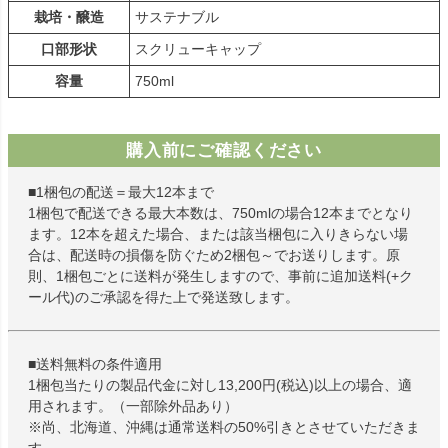
栽培・醸造
サステナブル
口部形状
スクリューキャップ
容量
750ml
購入前にご確認ください
■1梱包の配送＝最大12本まで
1梱包で配送できる最大本数は、750mlの場合12本までとなり
ます。12本を超えた場合、または該当梱包に入りきらない場
合は、配送時の損傷を防ぐため2梱包～でお送りします。原
則、1梱包ごとに送料が発生しますので、事前に追加送料(+ク
ール代)のご承認を得た上で発送致します。
■送料無料の条件適用
1梱包当たりの製品代金に対し13,200円(税込)以上の場合、適
用されます。（一部除外品あり）
※尚、北海道、沖縄は通常送料の50%引きとさせていただきま
す。