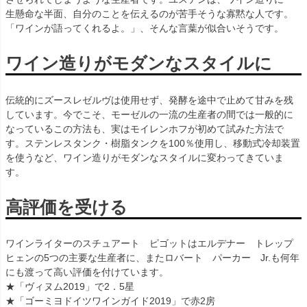
生懸命な半面、自分のことを伝えるのが苦手そうな寡黙な人です。
「ワインが語ってくれるよ。」、そんな言葉が似合いそうです。
ワイン造りがモダンなスタイルに
伝統的にズースレゼルヴは使用せず、発酵を途中で止めて甘みを残
しています。今でこそ、モーゼルの一流の生産者の間では一般的に
なっているこの方法も、実はモイレンホフが初めて試みた方法で
す。ステンレスタンク・樹脂タンクを100％使用し、移動式冷却装置
を使うなど、ワイン造りがモダンなスタイルに変わってきていま
す。
高評価を受ける
ワインライターのスチュアート ピゴットはエルデナー トレップ
ヒェンの5つの主要な生産者に、またロバート パーカー Jr.も何年
にも渡って高い評価を付けています。
★「ヴィヌム2019」で2．5星
★「ゴーミヨドイツワインガイド2019」で赤2房