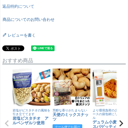
返品特約について
商品についてのお問い合わせ
レビューを書く
おすすめ商品
岩塩がピスタチオの風味を
芳醇な香りがたまらない
より環境負荷の少ない紙
引き立ててます
天使のミックスナッ
ースの袋包材にリニュー
岩塩ピスタチオ ア
ル
ツ
デュラム小麦 有
ルペンザルツ使用
スパゲッティ／ジ
クール便でお届け