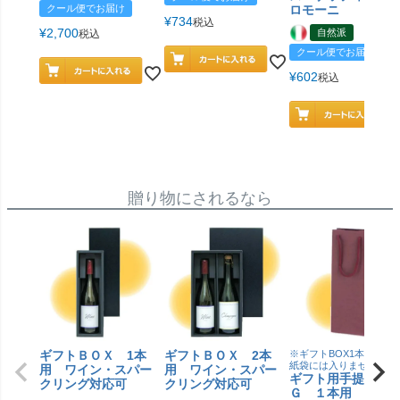
クール便でお届け
ロモーニ
¥
734
税込
¥
2,700
自然派
税込
クール便でお届け
¥
602
税込
贈り物にされるなら
ギフトＢＯＸ 1本
ギフトＢＯＸ 2本
※ギフトBOX1本用はこ
紙袋には入りません
用 ワイン・スパー
用 ワイン・スパー
ギフト用手提げＢ
クリング対応可
クリング対応可
Ｇ １本用 エン