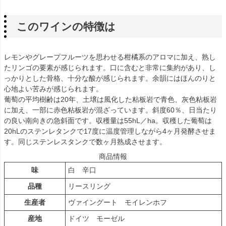
このワインの特徴は
レモンやグレープフルーツを思わせる柑橘系のアロマに加え、熟し
たリンゴの要素が感じられます。口に含むと非常に集約があり、し
っかりとした骨格、十分な酸が感じられます。余韻にはほんのりと
心地よい苦みが感じられます。
葡萄の平均樹齢は20年、土壌は風化した粘板岩で青色、灰色粘板岩
に加え、一部に赤色粘板岩が混ざっています。斜度60％、日当たり
の良い南向きの急斜面です。収穫量は55hL／ha。収穫した葡萄は
20hLのステンレタンクで17度に温度管理しながら4ヶ月発酵させま
す。同じステンレスタンクで数ヶ月熟成させます。
商品情報
味
白 辛口
品種
リースリング
生産者
ヴァイングート モイレンホフ
産地
ドイツ モーゼル