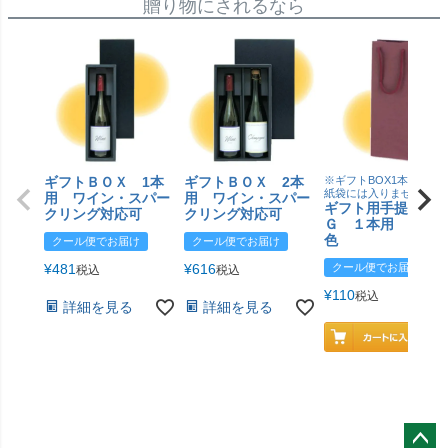
贈り物にされるなら
ギフトＢＯＸ 1本
ギフトＢＯＸ 2本
※ギフトBOX1本用はこ
紙袋には入りません
用 ワイン・スパー
用 ワイン・スパー
ギフト用手提げＢ
クリング対応可
クリング対応可
Ｇ １本用 エン
色
クール便でお届け
クール便でお届け
¥
481
¥
616
クール便でお届け
税込
税込
¥
110
税込
詳細を見る
詳細を見る