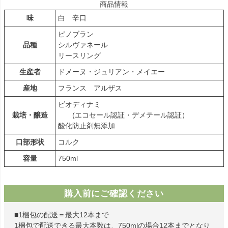
商品情報
味
白 辛口
ピノブラン
品種
シルヴァネール
リースリング
生産者
ドメーヌ・ジュリアン・メイエー
産地
フランス アルザス
ビオディナミ
栽培・醸造
(エコセール認証・デメテール認証）
酸化防止剤無添加
口部形状
コルク
容量
750ml
購入前にご確認ください
■1梱包の配送＝最大12本まで
1梱包で配送できる最大本数は、750mlの場合12本までとなり