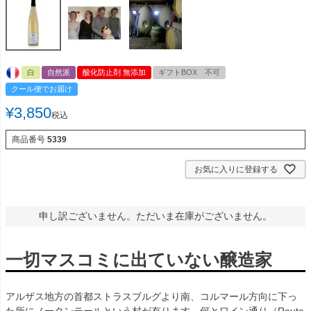
白
自然派
酸化防止剤 無添加
ギフトBOX 不可
クール便でお届け
¥
3,850
税込
商品番号
5339
お気に入りに登録する
申し訳ございません。ただいま在庫がございません。
一切マスコミに出ていない醸造家
アルザス地方の首都ストラスブルグより南、コルマール方向に下っ