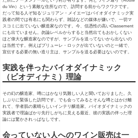
た所にノータンテールという村が有ります。何とワイン通り（Route
du Vin）という素敵な住所なので、訪問する前からワクワクです。
だって知る人ぞ知る‘ジュリアン・メイエー’はバイオダイナミック実
践者の間では有名にも関わらず、雑誌などの媒体が嫌いで、一切マ
スコミに出ていない醸造家なのです。今、信憑性の高いClassement
にも出ていません。勿論レベルからすると当然出てもおかしくない
ほど偉大な醸造家なのですが、サンプルを送ってないから出ないの
は当然です。例えばプリューレ・ロックが出ていないのと一緒で、
宣伝する必要の無い造り主は、サンプルを送る必要はないのです。
実践を伴ったバイオダイナミック
（ビオディナミ）理論
その幻の醸造家、噂にはかなり気難しい人と聞いておりました。久
しぶりに緊張した訪問です。でも会ってみるとそんな噂とはかけ離
れて、学者肌の素晴らしいインテリ醸造家。バイオダイナミックの
実践者で理論ばかり先行しがちに見える最近、彼の実践の伴った理
論には驚かされっぱなしです。
会っていない人へのワイン販売は一