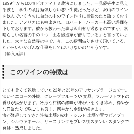
1999年から100％ビオディナミ農法にしました。一見優等生に見え
る彼も、学生の頃は勉強しない悪い生徒だったけど、沢山のワイン
を飲んでいくうちに自分の中のワイン作りに目覚めたと語っており
ました。アメリカにも輸出され、ロバート・パーカーも高い評価を
下しております。彼から教わった事は沢山有り過ぎるのですが、素
晴らしい名言の中の１つ「土を醸造家が借りている」と言っていま
した。大きな自然界の中で、今、この瞬間借りさせて頂いている、
だからいいかげんな仕事をしてはいけないのだそうです。
（輸入元談）
このワインの特徴は
とても暑くて乾燥していた22年と23年のアッサンブラージュです。
淡いイエローの外観、グレープフルーツや 文旦、フルーツトマトの
香りが拡がります。冷涼な柑橘の酸味が味わいを 引き締め、穏やか
な口当たりで喉ごしも良く、爽やかな余韻が続きます。
海が隆起してできた沖積土壌の砂利・シルト 土壌で育つピノブラ
ン、シルヴァネール、リースリングをプレス後ステンレ スタンクで
発酵・熟成しました。