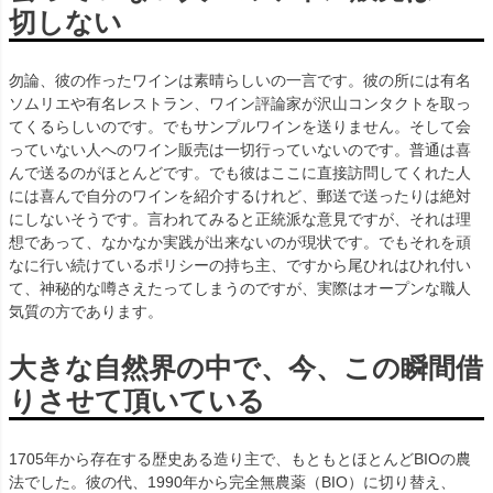
切しない
勿論、彼の作ったワインは素晴らしいの一言です。彼の所には有名
ソムリエや有名レストラン、ワイン評論家が沢山コンタクトを取っ
てくるらしいのです。でもサンプルワインを送りません。そして会
っていない人へのワイン販売は一切行っていないのです。普通は喜
んで送るのがほとんどです。でも彼はここに直接訪問してくれた人
には喜んで自分のワインを紹介するけれど、郵送で送ったりは絶対
にしないそうです。言われてみると正統派な意見ですが、それは理
想であって、なかなか実践が出来ないのが現状です。でもそれを頑
なに行い続けているポリシーの持ち主、ですから尾ひれはひれ付い
て、神秘的な噂さえたってしまうのですが、実際はオープンな職人
気質の方であります。
大きな自然界の中で、今、この瞬間借
りさせて頂いている
1705年から存在する歴史ある造り主で、もともとほとんどBIOの農
法でした。彼の代、1990年から完全無農薬（BIO）に切り替え、