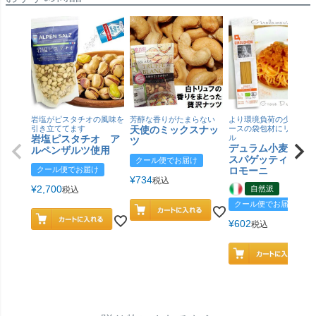
岩塩がピスタチオの風味を
芳醇な香りがたまらない
より環境負荷の少ない紙
引き立ててます
天使のミックスナッ
ースの袋包材にリニュー
岩塩ピスタチオ ア
ル
ツ
デュラム小麦 有
ルペンザルツ使用
スパゲッティ／ジ
クール便でお届け
クール便でお届け
ロモーニ
¥
734
税込
¥
2,700
自然派
税込
クール便でお届け
¥
602
税込