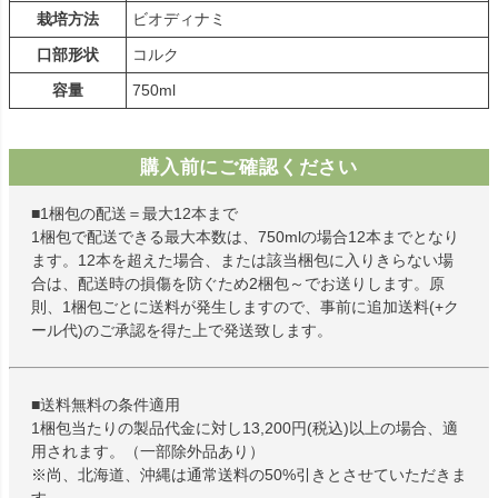
栽培方法
ビオディナミ
口部形状
コルク
容量
750ml
購入前にご確認ください
■1梱包の配送＝最大12本まで
1梱包で配送できる最大本数は、750mlの場合12本までとなり
ます。12本を超えた場合、または該当梱包に入りきらない場
合は、配送時の損傷を防ぐため2梱包～でお送りします。原
則、1梱包ごとに送料が発生しますので、事前に追加送料(+ク
ール代)のご承認を得た上で発送致します。
■送料無料の条件適用
1梱包当たりの製品代金に対し13,200円(税込)以上の場合、適
用されます。（一部除外品あり）
※尚、北海道、沖縄は通常送料の50%引きとさせていただきま