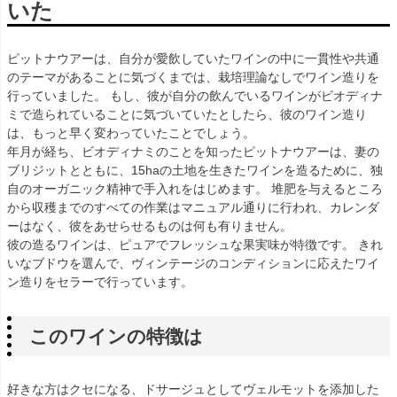
いた
ピットナウアーは、自分が愛飲していたワインの中に一貫性や共通
のテーマがあることに気づくまでは、栽培理論なしでワイン造りを
行っていました。 もし、彼が自分の飲んでいるワインがビオディナ
ミで造られていることに気づいていたとしたら、彼のワイン造り
は、もっと早く変わっていたことでしょう。
年月が経ち、ビオディナミのことを知ったピットナウアーは、妻の
ブリジットとともに、15haの土地を生きたワインを造るために、独
自のオーガニック精神で手入れをはじめます。 堆肥を与えるところ
から収穫までのすべての作業はマニュアル通りに行われ、カレンダ
ーはなく、彼をあせらせるものは何も有りません。
彼の造るワインは、ピュアでフレッシュな果実味が特徴です。 きれ
いなブドウを選んで、ヴィンテージのコンディションに応えたワイ
ン造りをセラーで行っています。
このワインの特徴は
好きな方はクセになる、ドサージュとしてヴェルモットを添加した