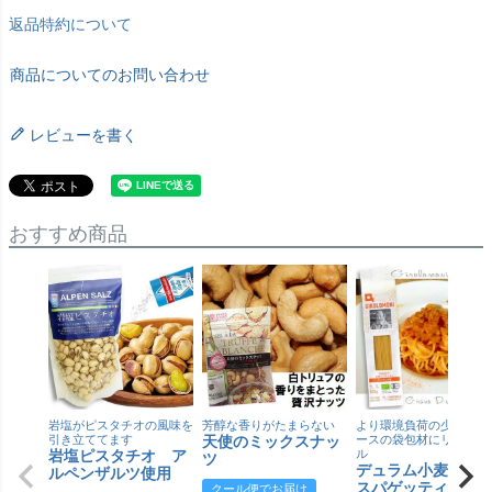
返品特約について
商品についてのお問い合わせ
レビューを書く
おすすめ商品
岩塩がピスタチオの風味を
芳醇な香りがたまらない
より環境負荷の少ない紙
引き立ててます
天使のミックスナッ
ースの袋包材にリニュー
岩塩ピスタチオ ア
ル
ツ
デュラム小麦 有
ルペンザルツ使用
スパゲッティ／ジ
クール便でお届け