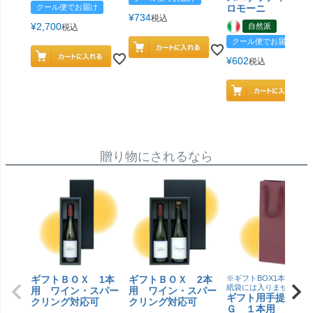
クール便でお届け
ロモーニ
¥
734
税込
¥
2,700
自然派
税込
クール便でお届け
¥
602
税込
贈り物にされるなら
ギフトＢＯＸ 1本
ギフトＢＯＸ 2本
※ギフトBOX1本用はこ
紙袋には入りません
用 ワイン・スパー
用 ワイン・スパー
ギフト用手提げＢ
クリング対応可
クリング対応可
Ｇ １本用 エン