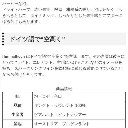
ハービーな泡。
ドライ・ハーブ、赤い果実、酵母、柑橘系の香り。泡は細かく、活
き活きとして、ダイナミック。しっかりとした果実味とアフターに
ほろ苦さもあります。
ドイツ語で“空高く”
Himmelhoch はドイツ語で“空高く”を意味します。その言葉は彼らに
とって “ライト、エレガント、空想にふけること”などのイメージを
持ち、スパークリングワインを飲む時に感じる感覚に似ていること
から名付けたそうです。
商品情報
味
泡・ロゼ・辛口
品種
ザンクト・ラウレント 100%
生産者
ゲアハルト・ピットナウアー
産地
オーストリア ブルゲンラント