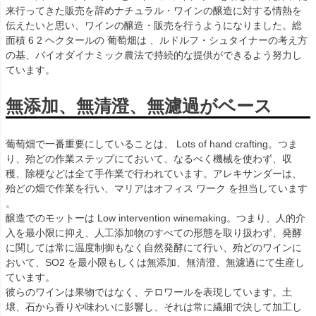
来行ってきた販売を辞めナチュラル・ワインの醸造に対する情熱を
伝えたいと思い、ワインの醸造・販売を行うようになりました。総
面積 6 2 ヘクタールの 葡萄畑は 、ルドルフ・シュタイナーの考え方
の基、バイオダイナミック農法で持続的な提供ができるよう努力し
ています。
無添加、無清澄、無濾過がベース
葡萄畑で一番重要にしていることは、 Lots of hand crafting。つま
り、殆どの作業ステップにておいて、なるべく機械を使わず、収
穫、除梗などは全て手作業で行われています。アレキサンダーは、
殆どの畑で作業を行い、マリアはオフィス ワーク を担当しています
。
醸造でのモットーは Low intervention winemaking。つまり、人的介
入を最小限に抑え、人工添加物のすべての形態を取り扱わず、発酵
に関しては常に温度制御もなく自然発酵にて行い、殆どのワインに
おいて、SO2 を最小限もしくは無添加、無清澄、無濾過にて生産し
ています。
彼らのワインは果物ではなく、テロワールを表現しています。土
壌、石から香りや味わいに影響し、それは常に繊細で決して加工し