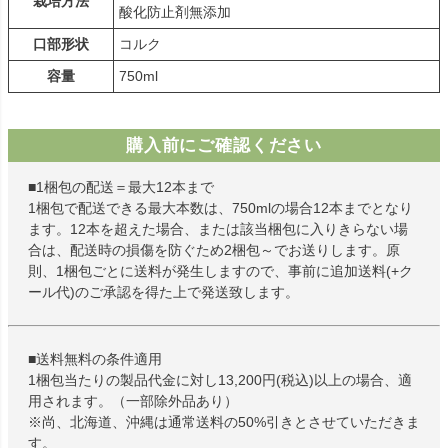
栽培方法
酸化防止剤無添加
口部形状
コルク
容量
750ml
購入前にご確認ください
■1梱包の配送＝最大12本まで
1梱包で配送できる最大本数は、750mlの場合12本までとなり
ます。12本を超えた場合、または該当梱包に入りきらない場
合は、配送時の損傷を防ぐため2梱包～でお送りします。原
則、1梱包ごとに送料が発生しますので、事前に追加送料(+ク
ール代)のご承認を得た上で発送致します。
■送料無料の条件適用
1梱包当たりの製品代金に対し13,200円(税込)以上の場合、適
用されます。（一部除外品あり）
※尚、北海道、沖縄は通常送料の50%引きとさせていただきま
す。