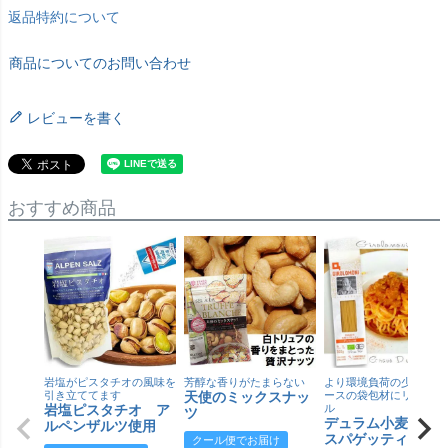
返品特約について
商品についてのお問い合わせ
レビューを書く
おすすめ商品
岩塩がピスタチオの風味を
芳醇な香りがたまらない
より環境負荷の少ない紙
引き立ててます
天使のミックスナッ
ースの袋包材にリニュー
岩塩ピスタチオ ア
ル
ツ
デュラム小麦 有
ルペンザルツ使用
スパゲッティ／ジ
クール便でお届け