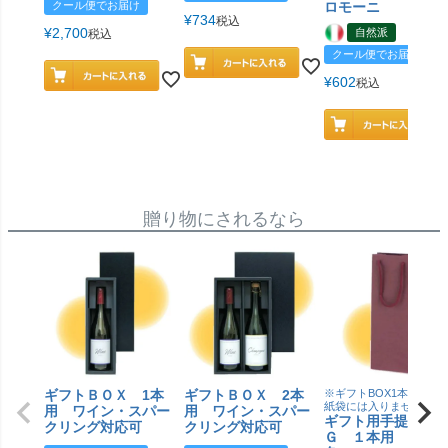
クール便でお届け
ロモーニ
¥
734
税込
¥
2,700
自然派
税込
クール便でお届け
¥
602
税込
贈り物にされるなら
ギフトＢＯＸ 1本
ギフトＢＯＸ 2本
※ギフトBOX1本用はこ
紙袋には入りません
用 ワイン・スパー
用 ワイン・スパー
ギフト用手提げＢ
クリング対応可
クリング対応可
Ｇ １本用 エン