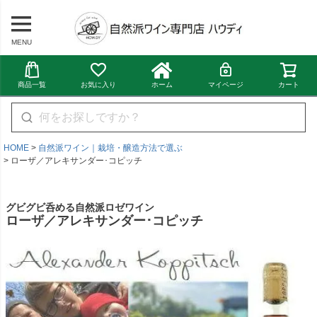
MENU
商品一覧
お気に入り
ホーム
マイページ
カート
HOME
自然派ワイン｜栽培・醸造方法で選ぶ
ローザ／アレキサンダー･コピッチ
グビグビ呑める自然派ロゼワイン
ローザ／アレキサンダー･コピッチ