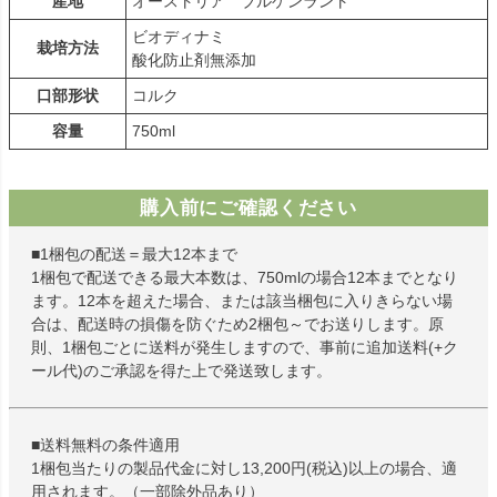
産地
オーストリア ブルゲンラント
ビオディナミ
栽培方法
酸化防止剤無添加
口部形状
コルク
容量
750ml
購入前にご確認ください
■1梱包の配送＝最大12本まで
1梱包で配送できる最大本数は、750mlの場合12本までとなり
ます。12本を超えた場合、または該当梱包に入りきらない場
合は、配送時の損傷を防ぐため2梱包～でお送りします。原
則、1梱包ごとに送料が発生しますので、事前に追加送料(+ク
ール代)のご承認を得た上で発送致します。
■送料無料の条件適用
1梱包当たりの製品代金に対し13,200円(税込)以上の場合、適
用されます。（一部除外品あり）