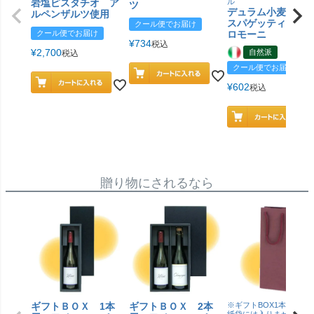
岩塩ピスタチオ ア
ル
ツ
デュラム小麦 有
ルペンザルツ使用
スパゲッティ／ジ
クール便でお届け
クール便でお届け
ロモーニ
¥
734
税込
¥
2,700
自然派
税込
クール便でお届け
¥
602
税込
贈り物にされるなら
ギフトＢＯＸ 1本
ギフトＢＯＸ 2本
※ギフトBOX1本用はこ
紙袋には入りません