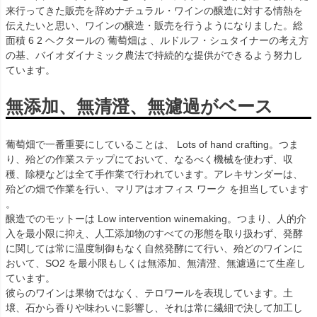
来行ってきた販売を辞めナチュラル・ワインの醸造に対する情熱を
伝えたいと思い、ワインの醸造・販売を行うようになりました。総
面積 6 2 ヘクタールの 葡萄畑は 、ルドルフ・シュタイナーの考え方
の基、バイオダイナミック農法で持続的な提供ができるよう努力し
ています。
無添加、無清澄、無濾過がベース
葡萄畑で一番重要にしていることは、 Lots of hand crafting。つま
り、殆どの作業ステップにておいて、なるべく機械を使わず、収
穫、除梗などは全て手作業で行われています。アレキサンダーは、
殆どの畑で作業を行い、マリアはオフィス ワーク を担当しています
。
醸造でのモットーは Low intervention winemaking。つまり、人的介
入を最小限に抑え、人工添加物のすべての形態を取り扱わず、発酵
に関しては常に温度制御もなく自然発酵にて行い、殆どのワインに
おいて、SO2 を最小限もしくは無添加、無清澄、無濾過にて生産し
ています。
彼らのワインは果物ではなく、テロワールを表現しています。土
壌、石から香りや味わいに影響し、それは常に繊細で決して加工し