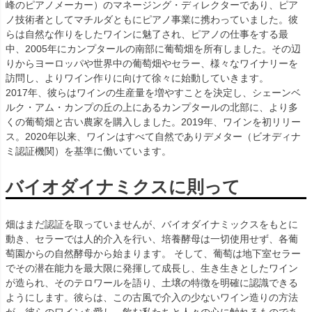
峰のピアノメーカー）のマネージング・ディレクターであり、ピア
ノ技術者としてマチルダともにピアノ事業に携わっていました。彼
らは自然な作りをしたワインに魅了され、ピアノの仕事をする最
中、2005年にカンプタールの南部に葡萄畑を所有しました。その辺
りからヨーロッパや世界中の葡萄畑やセラー、様々なワイナリーを
訪問し、よりワイン作りに向けて徐々に始動していきます。
2017年、彼らはワインの生産量を増やすことを決定し、シェーンベ
ルク・アム・カンプの丘の上にあるカンプタールの北部に、より多
くの葡萄畑と古い農家を購入しました。2019年、ワインを初リリー
ス。2020年以来、ワインはすべて自然でありデメター（ビオディナ
ミ認証機関）を基準に働いています。
バイオダイナミクスに則って
畑はまだ認証を取っていませんが、バイオダイナミックスをもとに
動き、セラーでは人的介入を行い、培養酵母は一切使用せず、各葡
萄園からの自然酵母から始まります。 そして、葡萄は地下室セラー
でその潜在能力を最大限に発揮して成長し、生き生きとしたワイン
が造られ、そのテロワールを語り、土壌の特徴を明確に認識できる
ようにします。彼らは、この古風で介入の少ないワイン造りの方法
が、彼らのワインを愛し、飲む私たちと人々の心に触れるものであ