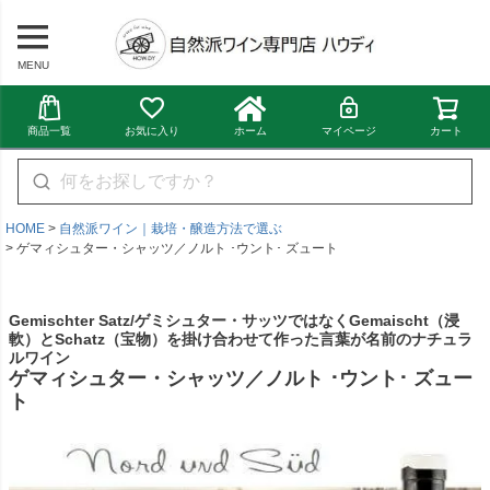
MENU
商品一覧
お気に入り
ホーム
マイページ
カート
HOME
自然派ワイン｜栽培・醸造方法で選ぶ
ゲマィシュター・シャッツ／ノルト ･ウント･ ズュート
Gemischter Satz/ゲミシュター・サッツではなくGemaischt（浸
軟）とSchatz（宝物）を掛け合わせて作った言葉が名前のナチュラ
ルワイン
ゲマィシュター・シャッツ／ノルト ･ウント･ ズュー
ト