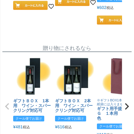
¥
602
税込
贈り物にされるなら
ギフトＢＯＸ 1本
ギフトＢＯＸ 2本
※ギフトBOX1本用はこ
紙袋には入りません
用 ワイン・スパー
用 ワイン・スパー
ギフト用手提げＢ
クリング対応可
クリング対応可
Ｇ １本用 エン
色
クール便でお届け
クール便でお届け
¥
481
¥
616
クール便でお届け
税込
税込