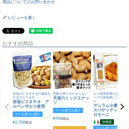
商品についてのお問い合わせ
レビューを書く
おすすめ商品
岩塩がピスタチオの風味を
芳醇な香りがたまらない
より環境負荷の少ない紙
引き立ててます
天使のミックスナッ
ースの袋包材にリニュー
岩塩ピスタチオ ア
ル
ツ
デュラム小麦 有
ルペンザルツ使用
スパゲッティ／ジ
クール便でお届け
クール便でお届け
ロモーニ
¥
734
税込
¥
2,700
自然派
税込
クール便でお届け