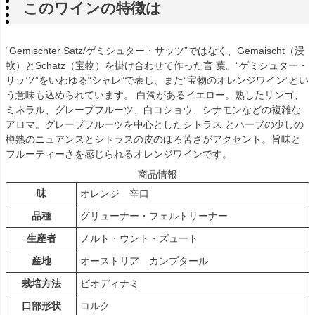
このワインの特徴は
“Gemischter Satz/ゲミシュター・サッツ”ではなく、Gemaischt（浸
軟）とSchatz（宝物）を掛け合わせて作った言 葉。“ゲミシュター・
サッツ”をいわゆる“シャレ”で表し、また“宝物のオレンジワイン”とい
う意味も込められています。 白濁があるイエロー。熟したリンゴ、
ミネラル、グレープフルーツ、白コショウ、シナモンなどの複雑な
アロマ。グレープフルーツを中心としたシトラス とハーブの少しの
樽熟のニュアンスとシトラスの皮のほろ苦さがアクセント。旨味と
フルーティーさを感じられるオレンジワインです。
商品情報
味
オレンジ 辛口
品種
グリューナー・フェルトリーナー
生産者
ノルト・ウント・ズュート
産地
オーストリア カンプタール
栽培方法
ビオディナミ
口部形状
コルク