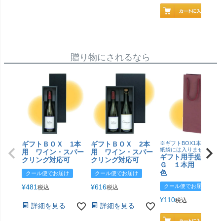
贈り物にされるなら
ギフトＢＯＸ 1本
ギフトＢＯＸ 2本
※ギフトBOX1本用はこ
紙袋には入りません
用 ワイン・スパー
用 ワイン・スパー
ギフト用手提げＢ
クリング対応可
クリング対応可
Ｇ １本用 エン
色
クール便でお届け
クール便でお届け
¥
481
¥
616
クール便でお届け
税込
税込
¥
110
税込
詳細を見る
詳細を見る