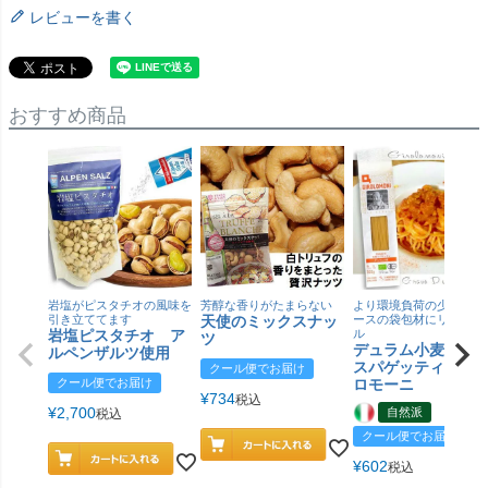
レビューを書く
おすすめ商品
岩塩がピスタチオの風味を
芳醇な香りがたまらない
より環境負荷の少ない紙
引き立ててます
天使のミックスナッ
ースの袋包材にリニュー
岩塩ピスタチオ ア
ル
ツ
デュラム小麦 有
ルペンザルツ使用
スパゲッティ／ジ
クール便でお届け
クール便でお届け
ロモーニ
¥
734
税込
¥
2,700
自然派
税込
クール便でお届け
¥
602
税込