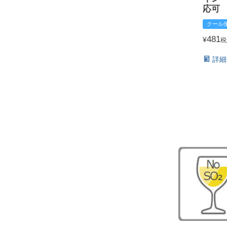
応可
クール
481
¥
税
詳細