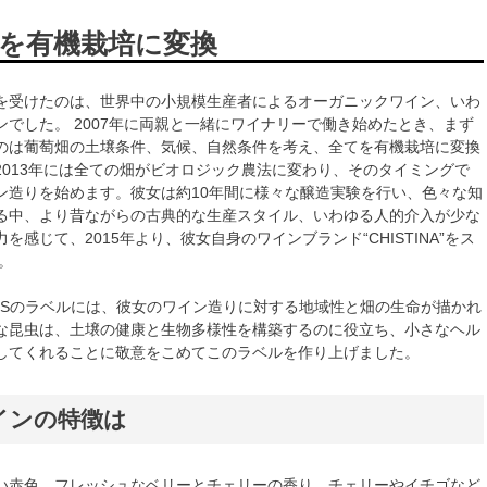
を有機栽培に変換
を受けたのは、世界中の小規模生産者によるオーガニックワイン、いわ
ンでした。 2007年に両親と一緒にワイナリーで働き始めたとき、まず
のは葡萄畑の土壌条件、気候、自然条件を考え、全てを有機栽培に変換
2013年には全ての畑がビオロジック農法に変わり、そのタイミングで
ン造りを始めます。彼女は約10年間に様々な醸造実験を行い、色々な知
る中、より昔ながらの古典的な生産スタイル、いわゆる人的介入が少な
を感じて、2015年より、彼女自身のワインブランド“CHISTINA”をス
。
 WINESのラベルには、彼女のワイン造りに対する地域性と畑の生命が描かれ
な昆虫は、土壌の健康と生物多様性を構築するのに役立ち、小さなヘル
してくれることに敬意をこめてこのラベルを作り上げました。
インの特徴は
い赤色。フレッシュなベリーとチェリーの香り。チェリーやイチゴなど