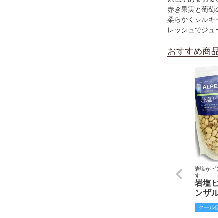
赤き果実と葡萄
柔らかくシルキ
レッシュでジュ
おすすめ商
岩塩がピ
す
岩塩
ンザ
クール