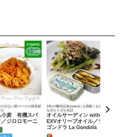
荷の少ない紙ベースの袋包材
JALの機内誌Skywardにも掲載！お洒落
原料米は全て国
アル
なポルトガル缶詰
りん屋
ム小麦 有機スパ
オイルサーディン with
戸田みりん
ィ／ジロロモーニ
EXVオリーブオイル／ラ
富
ゴンドラ La Gondola
お届け
クール便でお