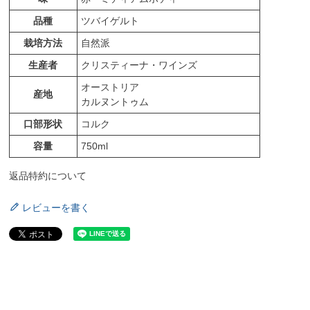
品種
ツバイゲルト
栽培方法
自然派
生産者
クリスティーナ・ワインズ
オーストリア
産地
カルヌントゥム
口部形状
コルク
容量
750ml
返品特約について
レビューを書く