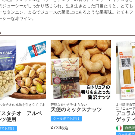
のジューシーがしっかり感じられ、生き生きとした口当たりと、とても
ーなタンニン。まるでジュースの延長上にあるような果実味。とてもフ
ーシーな赤ワイン。
品
スタチオの風味を引き立ててま
芳醇な香りがたまらない
より環境負
天使のミックスナッツ
にリニュー
ピスタチオ アルペ
デュラ
ルツ使用
クール便でお届け
ゲッテ
734
¥
税込
自然派
便でお届け
クール便で