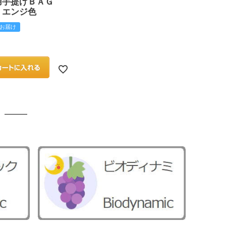
用手提げＢＡＧ
 エンジ色
お届け