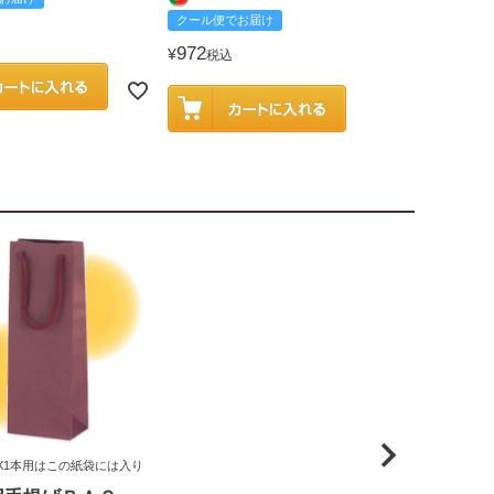
クール便でお届け
2,585
¥
税込
972
¥
税込
X1本用はこの紙袋には入り