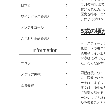
ウ川の南側 ま
日本酒
付けられたカル
歴史を持ち、こ
ワイングッズを選ぶ
ナによるプロジ
ノンアルコール
5歳の頃
こだわり食品を選ぶ
クリスティーナ
穀物、トウモロ
Information
農場やワイン造
お客様に対して
た。そんな彼女
ブログ
両親は後にワイ
メディア掲載
す。両親はいわ
ーナは、まずワ
会員登録
彼女は、微生物
て知識を深める
ーンシップを終
ルを知ることと