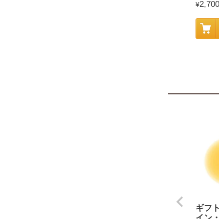
2,70
¥
ギフ
イン