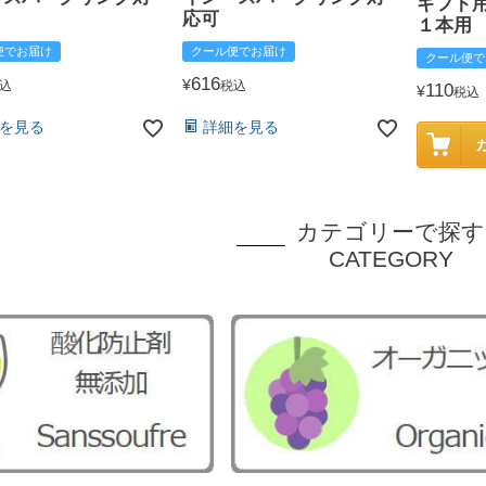
ギフト
応可
１本用
便でお届け
クール便でお届け
クール便で
616
¥
込
税込
110
¥
税込
を見る
詳細を見る
カテゴリーで探す
CATEGORY