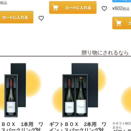
0
税込
602
¥
税込
贈り物にされるなら
トＢＯＸ 1本用 ワ
ギフトＢＯＸ 2本用 ワ
※ギフトBO
ません
・スパークリング対
イン・スパークリング対