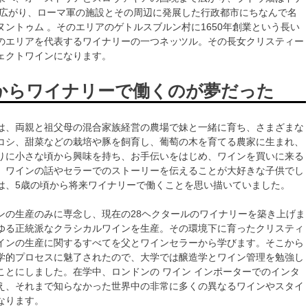
で広がり、ローマ軍の施設とその周辺に発展した行政都市にちなんで名
ヌントゥム 。そのエリアのゲトルスブルン村に1650年創業という長い
のエリアを代表するワイナリーの一つネッツル。その長女クリスティー
ェクトワインになります。
からワイナリーで働くのが夢だった
は、両親と祖父母の混合家族経営の農場で妹と一緒に育ち、さまざまな
コシ、甜菜などの栽培や豚を飼育し、葡萄の木を育てる農家に生まれ、
りに小さな頃から興味を持ち、お手伝いをはじめ、ワインを買いに来る
、ワインの話やセラーでのストーリーを伝えることが大好きな子供でし
は、5歳の頃から将来ワイナリーで働くことを思い描いていました。
ンの生産のみに専念し、現在の28ヘクタールのワイナリーを築き上げま
ゆる正統派なクラシカルワインを生産。その環境下に育ったクリスティ
インの生産に関するすべてを父とワインセラーから学びます。そこから
学的プロセスに魅了されたので、大学では醸造学とワイン管理を勉強し
ことにしました。在学中、ロンドンの ワイン インポーターでのインタ
え、それまで知らなかった世界中の非常に多くの異なるワインやスタイ
なります。