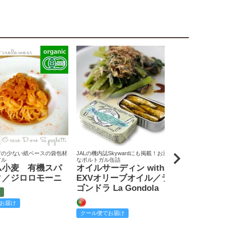
荷の少ない紙ベースの袋包材
JALの機内誌Skywardにも掲載！お洒落
原料米は全て国
アル
なポルトガル缶詰
りん屋
ム小麦 有機スパ
オイルサーディン with
戸田みりん
ィ／ジロロモーニ
EXVオリーブオイル／ラ
富
ゴンドラ La Gondola
お届け
クール便でお
クール便でお届け
2,585
¥
税込