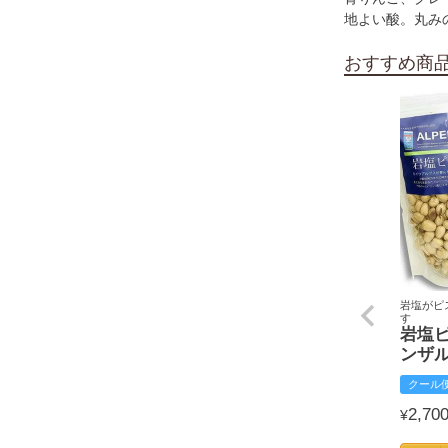
地よい酸。丸み
おすすめ商
岩塩がピ
す
岩塩
ンザ
クール
2,70
¥