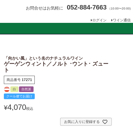
052-884-7663
お問合せはお気軽に
（10:00〜20:00)
ログイン
ワイン通信
「向かい風」という名のナチュラルワイン
ゲーゲンウィント／ノルト ･ウント･ ズュー
ト
商品番号
17271
白
自然派
クール便でお届け
4,070
¥
税込
お気に入りに登録する