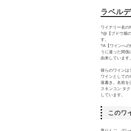
ラベルデ
ワイナリー名のN
?@【ブドウ畑
す。
?A【ワインへ
うに違った関係
由来しています
彼らのワインは
ワインとしての
落書き。名前を
スキンコン タ
しています。
このワ
青りんご、グレ