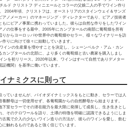
マチルド クリストフ ディニエールとコラーの父娘二人の手でワイン作り
。 2004年頃、クリストフは、オーストリアのスタインウェイ＆サンズ
ピアノメーカー）のマネージング・ディレクターであり、ピアノ技術者
ともにピアノ事業に携わっていました。彼らは自然な作りをしたワイン
アノの仕事をする最中、2005年にカンプタールの南部に葡萄畑を所有
辺りからヨーロッパや世界中の葡萄畑やセラー、様々なワイナリーを訪
ン作りに向けて徐々に始動していきます。
らはワインの生産量を増やすことを決定し、シェーンベルク・アム・カン
るカンプタールの北部に、より多くの葡萄畑と古い農家を購入しまし
ワインを初リリース。2020年以来、ワインはすべて自然でありデメター
認証機関）を基準に働いています。
イナミクスに則って
取っていませんが、バイオダイナミックスをもとに動き、セラーでは人
培養酵母は一切使用せず、各葡萄園からの自然酵母から始まります。
地下室セラーでその潜在能力を最大限に発揮して成長し、生き生きとし
れ、そのテロワールを語り、土壌の特徴を明確に認識できるようにしま
の古風で介入の少ないワイン造りの方法が、彼らのワインを愛し、飲む
心に触れるものであると強く信じています。