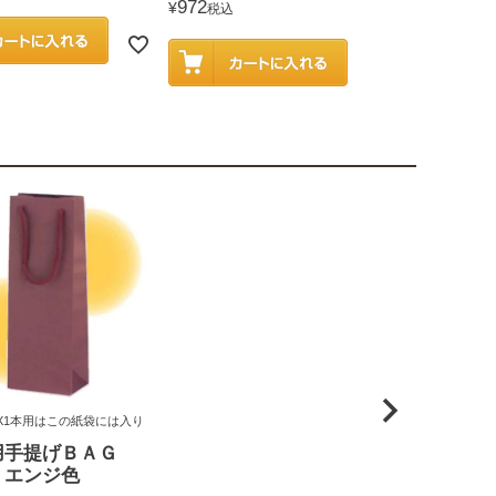
972
¥
税込
X1本用はこの紙袋には入り
用手提げＢＡＧ
 エンジ色