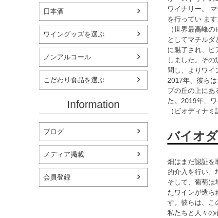
ワイナリー。 
日本酒
を行ってい ます
（世界最高峰の
ワイングッズを選ぶ
としてマチルダ
に魅了され、ピ
ノンアルコール
しました。その
問し、よりワイ
こだわり食品を選ぶ
2017年、彼
プの丘の上にあ
た。2019年、
Information
（ビオディナミ
ブログ
バイオダ
メディア掲載
畑はまだ認証を
的介入を行い、
会員登録
そして、葡萄は
たワインが造ら
す。彼らは、こ
私たちと人々の