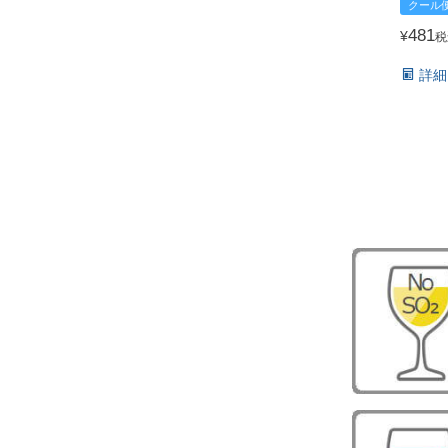
クール
481
¥
税
詳細