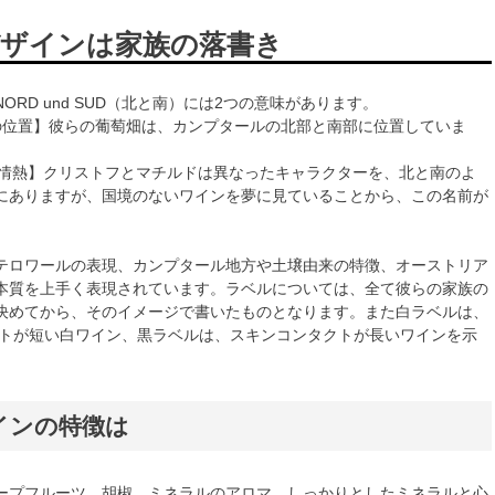
ザインは家族の落書き
ORD und SUD（北と南）には2つの意味があります。
の位置】彼らの葡萄畑は、カンプタールの北部と南部に位置していま
の情熱】クリストフとマチルドは異なったキャラクターを、北と南のよ
にありますが、国境のないワインを夢に見ていることから、この名前が
。
テロワールの表現、カンプタール地方や土壌由来の特徴、オーストリア
本質を上手く表現されています。ラベルについては、全て彼らの家族の
決めてから、そのイメージで書いたものとなります。また白ラベルは、
クトが短い白ワイン、黒ラベルは、スキンコンタクトが長いワインを示
インの特徴は
ープフルーツ、胡椒、ミネラルのアロマ。しっかりとしたミネラルと心