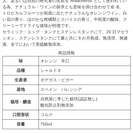
人、あるいは自然の研究者の名前を”Ardacheros”として使われてい
る為、ナチュラル・ワインの探求とも意味を掛け合わせて命 名。
トロピカルフルーツが前面に出たナチュラルなオレンジワイン。白
い花の香り、ほのかな柑橘類とスパイスの香り、中程度の酸味、ク
リーミーでドライな後味が特徴です。
セラミック・エッグ・タンクとステンレスタンクにて、20 日マセラ
シオン、ステンレスタンクにて澱と共に 9 か月熟成。無清澄、無濾
過、全てにおいて亜硫酸無添加。
商品情報
味
オレンジ 辛口
品種
シャルドネ
生産者
ボデガス・ピガー
産地
スペイン バレンシア
自然派に準じた栽培(認証無し)
栽培・醸造
酸化防止剤無添加
口部形状
コルク
容量
750ml