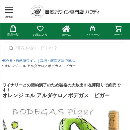
MENU
商品一覧
お気に入り
ホーム
マイページ
カート
HOME
自然派ワイン｜栽培・醸造方法で選ぶ
オレンジ エル アルダケロ／ボデガス ピガー
ワイナリーとの契約満了のため破格の大放出!!!在庫限りで終売で
す！
オレンジ エル アルダケロ／ボデガス ピガー