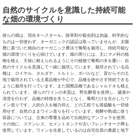
自然のサイクルを意識した持続可能
な畑の環境づくり
彼らの畑は、現在８ヘクタール。除草剤や殺虫剤は勿論、科学的な
ものは一切使わず、オーガニックの認証は取っていませんが、太陽
暦に基づいた独自のオーガニック農法で葡萄を栽培し、持続可能な
畑の環境づくりを心掛けています。畑の周りには、主にマメ科の植
物を植え、天候に耐えられるようにその植物で葡萄の木を覆い、自
然のサイクルを意識して一緒に栽培しています。栽培されている品
種は、ロイヤル、タルダナ、トルトシ、ボバルなど、昔からその土
地で栽培されている土着品種が中心で、品種を絶やさず持続できる
ように栽培を行っています。また国際品種であるシャルドネも植え
られています。 彼らのワインの本質は、野生酵母を使用し、濾過や
清澄を行わず、品種の特徴を失うことなく、葡萄だけを生かしたワ
イン造りです。人的介入を極力抑え、どの工程でも亜硫酸を一切使
用せず、自然のままワイン造りを行っています。発酵や熟成に使う
容器については、古来の尊重を込めて伝統的なアンフォラを使用、
その他に、ステンレス、セメントタンクや古いフレンチオーク樽も
使用しています。ワインを生産しているのは自宅住居の裏庭と地下