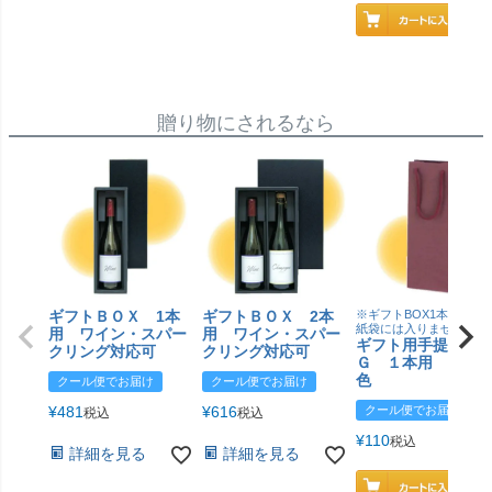
贈り物にされるなら
ギフトＢＯＸ 1本
ギフトＢＯＸ 2本
※ギフトBOX1本用はこ
紙袋には入りません
用 ワイン・スパー
用 ワイン・スパー
ギフト用手提げＢ
クリング対応可
クリング対応可
Ｇ １本用 エン
色
クール便でお届け
クール便でお届け
¥
481
¥
616
クール便でお届け
税込
税込
¥
110
税込
詳細を見る
詳細を見る