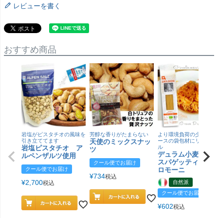
レビューを書く
おすすめ商品
岩塩がピスタチオの風味を
芳醇な香りがたまらない
より環境負荷の少ない紙
引き立ててます
天使のミックスナッ
ースの袋包材にリニュー
岩塩ピスタチオ ア
ル
ツ
デュラム小麦 有
ルペンザルツ使用
スパゲッティ／ジ
クール便でお届け
クール便でお届け
ロモーニ
¥
734
税込
¥
2,700
自然派
税込
クール便でお届け
¥
602
税込