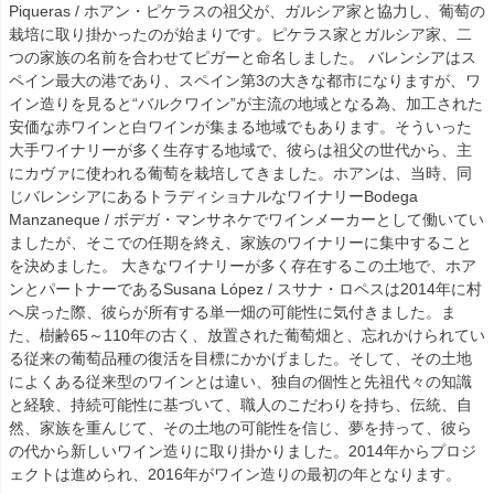
Piqueras / ホアン・ピケラスの祖父が、ガルシア家と協力し、葡萄の
栽培に取り掛かったのが始まりです。ピケラス家とガルシア家、二
つの家族の名前を合わせてピガーと命名しました。 バレンシアはス
ペイン最大の港であり、スペイン第3の大きな都市になりますが、ワ
イン造りを見ると“バルクワイン”が主流の地域となる為、加工された
安価な赤ワインと白ワインが集まる地域でもあります。そういった
大手ワイナリーが多く生存する地域で、彼らは祖父の世代から、主
にカヴァに使われる葡萄を栽培してきました。ホアンは、当時、同
じバレンシアにあるトラディショナルなワイナリーBodega
Manzaneque / ボデガ・マンサネケでワインメーカーとして働いてい
ましたが、そこでの任期を終え、家族のワイナリーに集中すること
を決めました。 大きなワイナリーが多く存在するこの土地で、ホア
ンとパートナーであるSusana López / スサナ・ロペスは2014年に村
へ戻った際、彼らが所有する単一畑の可能性に気付きました。ま
た、樹齢65～110年の古く、放置された葡萄畑と、忘れかけられてい
る従来の葡萄品種の復活を目標にかかげました。そして、その土地
によくある従来型のワインとは違い、独自の個性と先祖代々の知識
と経験、持続可能性に基づいて、職人のこだわりを持ち、伝統、自
然、家族を重んじて、その土地の可能性を信じ、夢を持って、彼ら
の代から新しいワイン造りに取り掛かりました。2014年からプロジ
ェクトは進められ、2016年がワイン造りの最初の年となります。