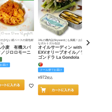
荷の少ない紙ベースの袋包材
JALの機内誌Skywardにも掲載！お洒落
原料米は全て国
アル
なポルトガル缶詰
りん屋
ム小麦 有機スパ
オイルサーディン with
戸田みりん
ィ／ジロロモーニ
EXVオリーブオイル／ラ
富
ゴンドラ La Gondola
お届け
クール便でお
クール便でお届け
2,585
¥
税込
972
¥
税込