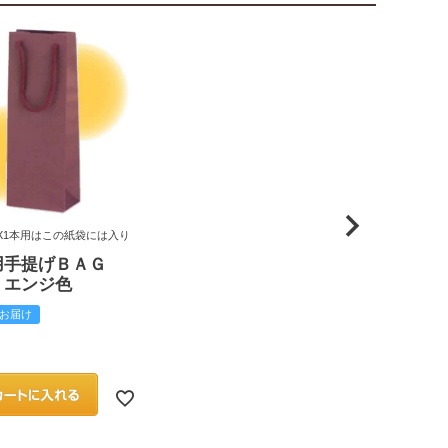
X1本用はこの紙袋には入り
用手提げＢＡＧ
 エンジ色
お届け