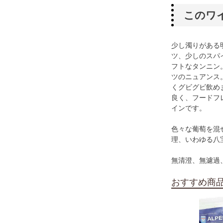
このワ
少し濁りがある
ツ、少しのスパ
フトなタンニン
ツのニュアンス
くグビグビ飲め
良く、フードフ
インです。
色々な葡萄を混
理、いわゆる八宝
無清澄、無濾過、
おすすめ商