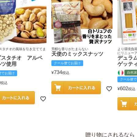
スタチオの風味を引き立ててま
芳醇な香りがたまらない
より環境負
天使のミックスナッツ
にリニュー
ピスタチオ アルペ
デュラ
ルツ使用
クール便でお届け
ゲッテ
734
¥
税込
自然派
便でお届け
クール便で
0
税込
602
¥
税込
贈り物にされるなら