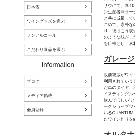
サウにて、20
日本酒
ン生産者兼オーナ
と共に成長して
ワイングッズを選ぶ
こめて、素朴な
り、彼はこう表
ノンアルコール
のような味がし
を目標とし、素
こだわり食品を選ぶ
ガレージ
Information
以前親戚がワイ
利用されていま
ブログ
だ車のタイヤ、
イスティングル
メディア掲載
飲んでほしい”
ークショップワ
会員登録
いるQUANTU
たワイン作りを
オルタナ