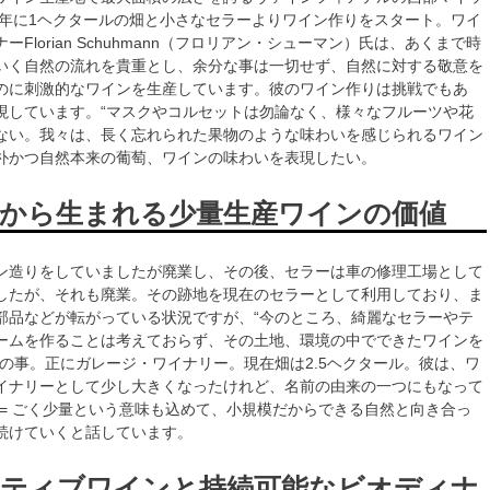
10年に1ヘクタールの畑と小さなセラーよりワイン作りをスタート。ワイ
ーFlorian Schuhmann（フロリアン・シューマン）氏は、あくまで時
いく自然の流れを貴重とし、余分な事は一切せず、自然に対する敬意を
のに刺激的なワインを生産しています。彼のワイン作りは挑戦でもあ
現しています。“マスクやコルセットは勿論なく、様々なフルーツや花
ない。我々は、長く忘れられた果物のような味わいを感じられるワイン
朴かつ自然本来の葡萄、ワインの味わいを表現したい。
から生まれる少量生産ワインの価値
ン造りをしていましたが廃業し、その後、セラーは車の修理工場として
したが、それも廃業。その跡地を現在のセラーとして利用しており、ま
部品などが転がっている状況ですが、“今のところ、綺麗なセラーやテ
ームを作ることは考えておらず、その土地、環境の中でできたワインを
との事。正にガレージ・ワイナリー。現在畑は2.5ヘクタール。彼は、ワ
イナリーとして少し大きくなったけれど、名前の由来の一つにもなって
M = ごく少量という意味も込めて、小規模だからできる自然と向き合っ
続けていくと話しています。
ティブワインと持続可能なビオディナ