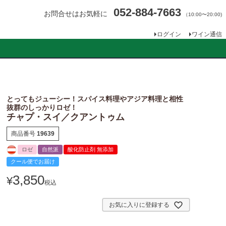
052-884-7663
お問合せはお気軽に
（10:00〜20:00)
ログイン
ワイン通信
とってもジューシー！スパイス料理やアジア料理と相性
抜群のしっかりロゼ！
チャプ・スイ／クアントゥム
商品番号
19639
ロゼ
自然派
酸化防止剤 無添加
クール便でお届け
3,850
¥
税込
お気に入りに登録する