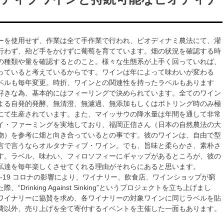
ーを使用せず、作業は全て手作業で行われ、ビオディナミ農法にて、灌
行わず、殆ど手をかけずに葡萄を育てています。畑の状況を確認する時
の種類や量を確認するとのこと。様々な生態系が上手く回っていれば、
っていると考えているからです。ワインは年によって味わいが変わる
ベルも毎年変更。時折、ワインとの関連性を持ったラベルもあります
好きな為、基本的にはフィーリングで決められています。全てのワイン
よる自発的発酵、無清澄、無濾過、無添加もしくはボトリング時のみ極
加にて生産されています。また、マイッサウの降水量は年間を通して非常
イ・ファーミングを実地しており、福岡正信さん（日本の自然農法の大
物）を参考に畑と向き合っているとの事です。彼のワインは、自由で型
言で言うならオルタナティブ・ワイン。でも、旨味と柔らかさ、素朴さ
す。ラベル、味わい、フィロソフィーにギャップがあるところが、彼の
私達を毎年楽しくさせてくれる理由がそれらにあると思います。
VID-19 コロナの影響により、ワイナリー、飲食店、ワインショップが窮
“Drinking Against Sinking”というプロジェクトを立ち上げまし
ワイナリーに協賛を求め、各ワイナリーの対象ワインに同じラベルを貼
費以外、売り上げを全て寄付するイベントを主催した一面もあります。