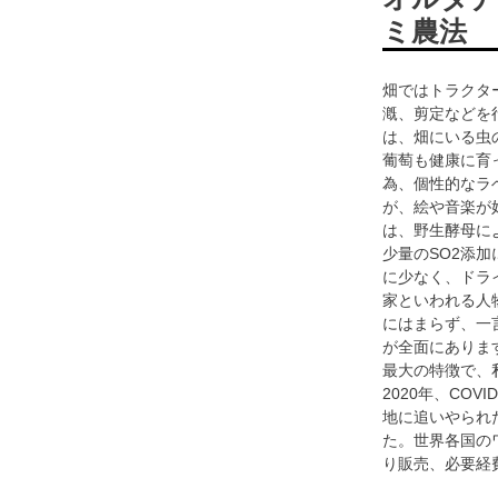
ミ農法
畑ではトラクタ
漑、剪定などを
は、畑にいる虫
葡萄も健康に育
為、個性的なラ
が、絵や音楽が
は、野生酵母に
少量のSO2添
に少なく、ドラ
家といわれる人
にはまらず、一
が全面にありま
最大の特徴で、
2020年、CO
地に追いやられた際、
た。世界各国の
り販売、必要経