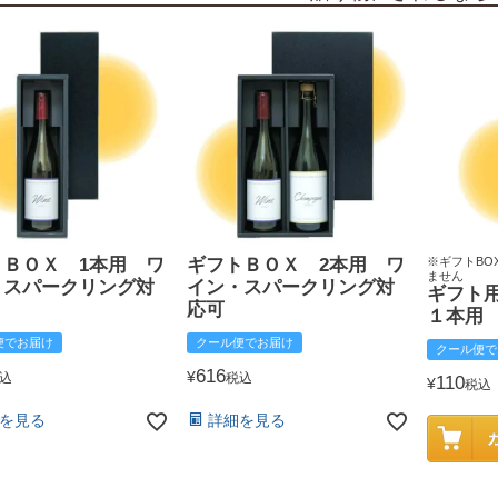
トＢＯＸ 1本用 ワ
ギフトＢＯＸ 2本用 ワ
※ギフトBO
ません
・スパークリング対
イン・スパークリング対
ギフト
応可
１本用
便でお届け
クール便でお届け
クール便で
616
¥
込
税込
110
¥
税込
を見る
詳細を見る