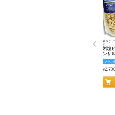
岩塩がピ
す
岩塩
ンザ
クール
2,70
¥