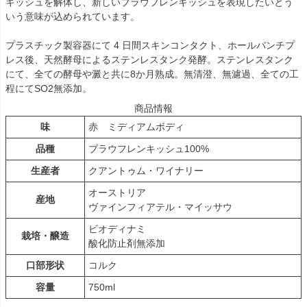
キッシュを解体し、新しいブラウフレンキッシュを表現したいとう
いう意味が込められています。
プラスチック製容器にて 4 日間スキンコンタクト、ホールバンチプ
レス後、天然酵母によるステンレスタンク発酵。ステンレスタンク
にて、全ての酵母や澱と共に8か月熟成。無清澄、無濾過、全ての工
程にてSO2無添加。
商品情報
味
赤 ミディアムボディ
品種
ブラウフレンキッシュ100%
生産者
クアントゥム・ワイナリー
オーストリア
産地
ヴァインフィアテル・マイッサウ
ビオディナミ
栽培・醸造
酸化防止剤無添加
口部形状
コルク
容量
750ml