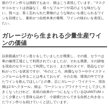
彼のワイン作りは挑戦でもあり、彼はこう表現しています。“マスク
やコルセットは勿論なく、様々なフルーツや花のような味がしな
い。我々は、長く忘れられた果物のような味わいを感じられるワイ
ンを目標とし、素朴かつ自然本来の葡萄、ワインの味わいを表現し
たい。
ガレージから生まれる少量生産ワイ
ンの価値
以前親戚がワイン造りをしていましたが廃業し、その後、セラーは
車の修理工場として利用されていましたが、それも廃業。その跡地
を現在のセラーとして利用しており、まだ車のタイヤ、部品などが
転がっている状況ですが、“今のところ、綺麗なセラーやテイスティ
ングルームを作ることは考えておらず、その土地、環境の中ででき
たワインを飲んでほしい”との事。正にガレージ・ワイナリー。現在
畑は2.5ヘクタール。彼は、ワークショップワイナリーとして少し大
きくなったけれど、名前の由来の一つにもなっているQUANTUM =
ごく少量という意味も込めて、小規模だからできる自然と向き合っ
たワイン作りを続けていくと話しています。