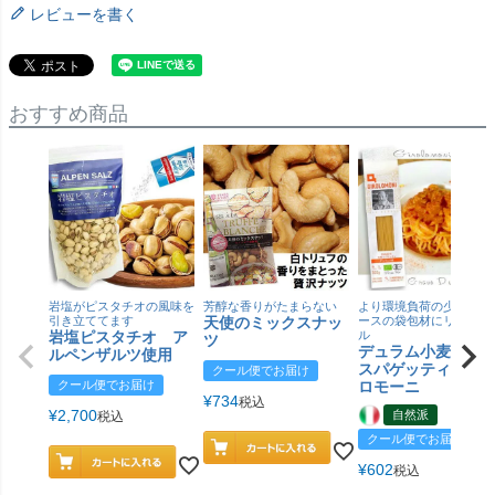
レビューを書く
おすすめ商品
岩塩がピスタチオの風味を
芳醇な香りがたまらない
より環境負荷の少ない紙
引き立ててます
天使のミックスナッ
ースの袋包材にリニュー
岩塩ピスタチオ ア
ル
ツ
デュラム小麦 有
ルペンザルツ使用
スパゲッティ／ジ
クール便でお届け
クール便でお届け
ロモーニ
¥
734
税込
¥
2,700
自然派
税込
クール便でお届け
¥
602
税込