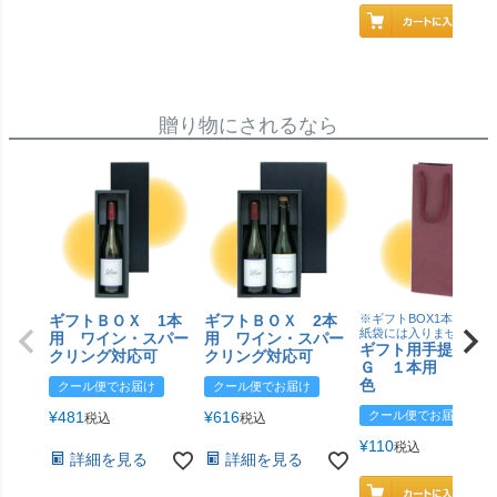
贈り物にされるなら
ギフトＢＯＸ 1本
ギフトＢＯＸ 2本
※ギフトBOX1本用はこ
紙袋には入りません
用 ワイン・スパー
用 ワイン・スパー
ギフト用手提げＢ
クリング対応可
クリング対応可
Ｇ １本用 エン
色
クール便でお届け
クール便でお届け
¥
481
¥
616
クール便でお届け
税込
税込
¥
110
税込
詳細を見る
詳細を見る