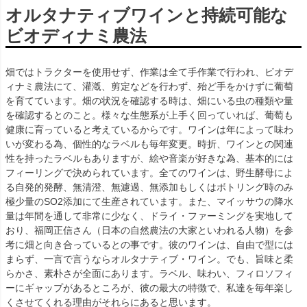
オルタナティブワインと持続可能な
ビオディナミ農法
畑ではトラクターを使用せず、作業は全て手作業で行われ、ビオデ
ィナミ農法にて、灌漑、剪定などを行わず、殆ど手をかけずに葡萄
を育てています。畑の状況を確認する時は、畑にいる虫の種類や量
を確認するとのこと。様々な生態系が上手く回っていれば、葡萄も
健康に育っていると考えているからです。ワインは年によって味わ
いが変わる為、個性的なラベルも毎年変更。時折、ワインとの関連
性を持ったラベルもありますが、絵や音楽が好きな為、基本的には
フィーリングで決められています。全てのワインは、野生酵母によ
る自発的発酵、無清澄、無濾過、無添加もしくはボトリング時のみ
極少量のSO2添加にて生産されています。また、マイッサウの降水
量は年間を通して非常に少なく、ドライ・ファーミングを実地して
おり、福岡正信さん（日本の自然農法の大家といわれる人物）を参
考に畑と向き合っているとの事です。彼のワインは、自由で型には
まらず、一言で言うならオルタナティブ・ワイン。でも、旨味と柔
らかさ、素朴さが全面にあります。ラベル、味わい、フィロソフィ
ーにギャップがあるところが、彼の最大の特徴で、私達を毎年楽し
くさせてくれる理由がそれらにあると思います。