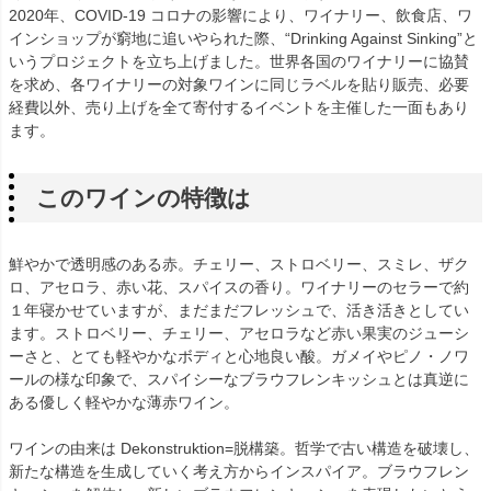
2020年、COVID-19 コロナの影響により、ワイナリー、飲食店、ワ
インショップが窮地に追いやられた際、“Drinking Against Sinking”と
いうプロジェクトを立ち上げました。世界各国のワイナリーに協賛
を求め、各ワイナリーの対象ワインに同じラベルを貼り販売、必要
経費以外、売り上げを全て寄付するイベントを主催した一面もあり
ます。
このワインの特徴は
鮮やかで透明感のある赤。チェリー、ストロベリー、スミレ、ザク
ロ、アセロラ、赤い花、スパイスの香り。ワイナリーのセラーで約
１年寝かせていますが、まだまだフレッシュで、活き活きとしてい
ます。ストロベリー、チェリー、アセロラなど赤い果実のジューシ
ーさと、とても軽やかなボディと心地良い酸。ガメイやピノ・ノワ
ールの様な印象で、スパイシーなブラウフレンキッシュとは真逆に
ある優しく軽やかな薄赤ワイン。
ワインの由来は Dekonstruktion=脱構築。哲学で古い構造を破壊し、
新たな構造を生成していく考え方からインスパイア。ブラウフレン