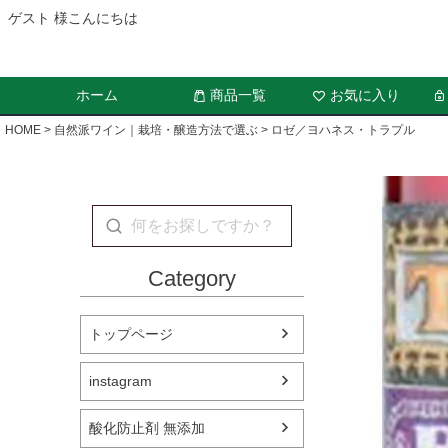
ゲスト 様こんにちは
ホーム
商品一覧
お気に入り
HOME
自然派ワイン｜栽培・醸造方法で選ぶ
ロゼ／ヨハネス・トラプル
Category
トップページ
instagram
酸化防止剤 無添加