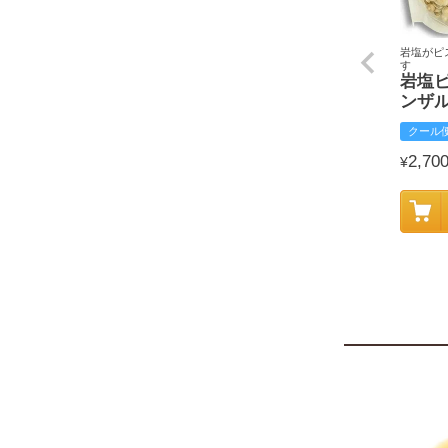
岩塩がピ
す
岩塩
ンザ
クール
2,70
¥