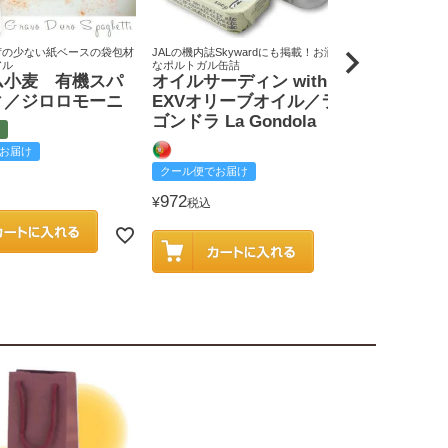
荷の少ない紙ベースの袋包材
JALの機内誌Skywardにも掲載！お洒落
原料米は全て国
アル
なポルトガル缶詰
りん屋
ム小麦 有機スパ
オイルサーディン with
戸田みりん
ィ／ジロロモーニ
EXVオリーブオイル／ラ
富
ゴンドラ La Gondola
お届け
クール便でお
クール便でお届け
2,585
¥
税込
972
¥
税込