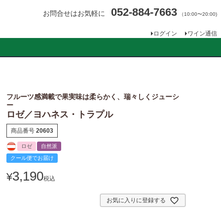
052-884-7663
お問合せはお気軽に
（10:00〜20:00)
ログイン
ワイン通信
フルーツ感満載で果実味は柔らかく、瑞々しくジューシ
ー
ロゼ／ヨハネス・トラプル
商品番号
20603
ロゼ
自然派
クール便でお届け
3,190
¥
税込
お気に入りに登録する