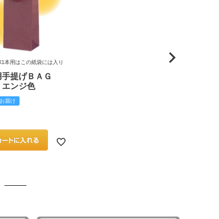
X1本用はこの紙袋には入り
用手提げＢＡＧ
 エンジ色
お届け