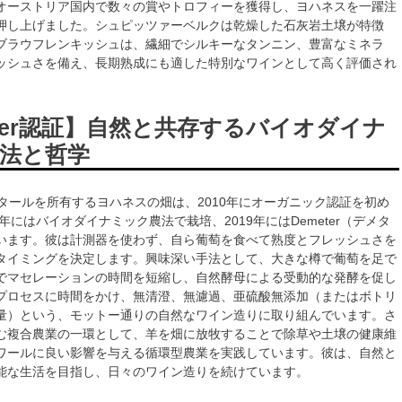
オーストリア国内で数々の賞やトロフィーを獲得し、ヨハネスを一躍注
押し上げました。シュピッツァーベルクは乾燥した石灰岩土壌が特徴
ブラウフレンキッシュは、繊細でシルキーなタンニン、豊富なミネラ
ッシュさを備え、長期熟成にも適した特別なワインとして高く評価され
eter認証】自然と共存するバイオダイナ
法と哲学
クタールを所有するヨハネスの畑は、2010年にオーガニック認証を初め
6年にはバイオダイナミック農法で栽培、2019年にはDemeter（デメタ
います。彼は計測器を使わず、自ら葡萄を食べて熟度とフレッシュさを
タイミングを決定します。興味深い手法として、大きな樽で葡萄を足で
でマセレーションの時間を短縮し、自然酵母による受動的な発酵を促し
プロセスに時間をかけ、無清澄、無濾過、亜硫酸無添加（またはボトリ
量）という、モットー通りの自然なワイン造りに取り組んでいます。さ
む複合農業の一環として、羊を畑に放牧することで除草や土壌の健康維
ワールに良い影響を与える循環型農業を実践しています。彼は、自然と
能な生活を目指し、日々のワイン造りを続けています。