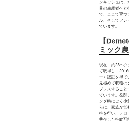
ンキッシュは、
目の生産者へと
で、ここで育つ
ル、そしてフレ
ています。
【Dem
ミック農
現在、約23ヘ
て取得し、201
ー）認証を得て
見極めて収穫の
プレスすること
ています。発酵
ング時にごく少
らに、家族が営
持を行い、テロ
共存した持続可