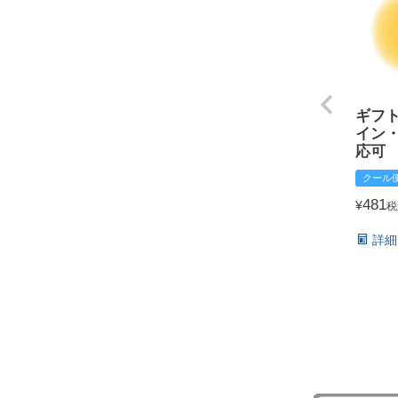
ギフ
イン
応可
クール
481
¥
税
詳細