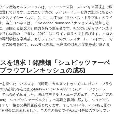
ワイン産地カルヌントゥムは、ウィーンの東側、スロバキア国境まで広
位置しています。このエリア内の、ノイジードラーゼ湖の北側にある小
クスノイジードルに、Johannes Trapl（ヨハネス・トラプル）のワイ
当主ヨハネスは、「No Added Nonsense / ナンセンスを追加しな
に、頑固たる信念と行動力を持つ生産者です。祖父の代からワイン造り
を営む両親の元で育ち、20代半ばにワイン造りの道を選びます。クロス
の専門学校を卒業後、カリフォルニアのカルディナーレ・ワイナリーで
、その経験を経て、2003年に両親から家族の財産と歴史を受け継ぎま
スを追求！銘醸畑「シュピッツァーベ
ブラウフレンキッシュの成功
ーを継いだヨハネスは、同時期にカルヌントゥムでエレガント・ブラウ
名詞的存在であるMuhr-van der Niepoort（ムアー・ファン・デ
）でも働き始めました。彼は当主ドルリ・ムーアの元で、このエリアの
zerberg（シュピッツァーベルク）」の再建と復興に尽力し、シュピッツ
ナリー協会の共同創始者となります。そして2004年、20haある畑の
有する機会に恵まれました。この年の葡萄で作られた1等級のブラウフレ