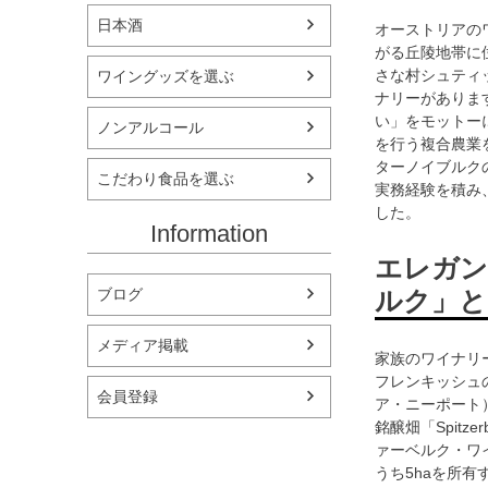
日本酒
オーストリアの
がる丘陵地帯に
さな村シュティッ
ワイングッズを選ぶ
ナリーがあります。
い」をモットー
ノンアルコール
を行う複合農業
ターノイブルク
こだわり食品を選ぶ
実務経験を積み
した。
Information
エレガン
ルク」と
ブログ
メディア掲載
家族のワイナリ
フレンキッシュの代
会員登録
ア・ニーポート
銘醸畑「Spit
ァーベルク・ワイ
うち5haを所