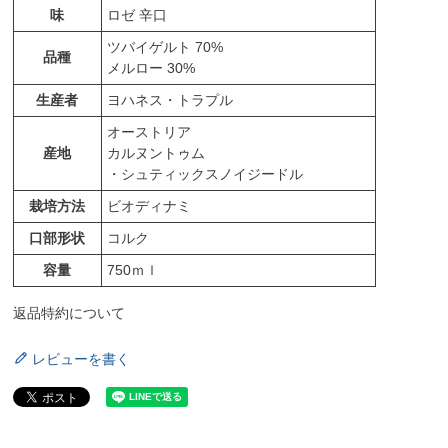
味
ロゼ 辛口
ツバイゲルト 70%
品種
メルロー 30%
生産者
ヨハネス・トラプル
オーストリア
産地
カルヌントゥム
・シュティックスノイジードル
栽培方法
ビオディナミ
口部形状
コルク
容量
750ｍｌ
返品特約について
レビューを書く