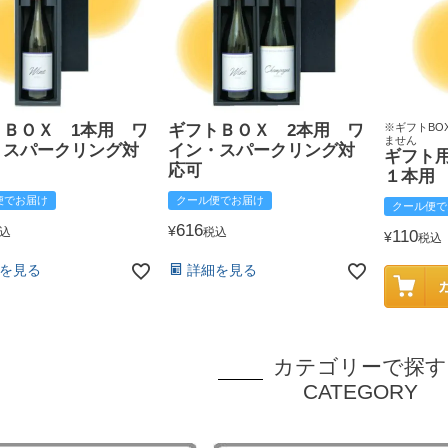
トＢＯＸ 1本用 ワ
ギフトＢＯＸ 2本用 ワ
※ギフトBO
ません
・スパークリング対
イン・スパークリング対
ギフト
応可
１本用
便でお届け
クール便でお届け
クール便で
616
¥
込
税込
110
¥
税込
を見る
詳細を見る
カテゴリーで探す
CATEGORY