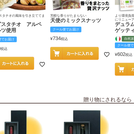
スタチオの風味を引き立ててま
芳醇な香りがたまらない
より環境負
天使のミックスナッツ
にリニュー
ピスタチオ アルペ
デュラ
ルツ使用
クール便でお届け
ゲッテ
734
¥
税込
自然派
便でお届け
クール便で
0
税込
602
¥
税込
贈り物にされるなら