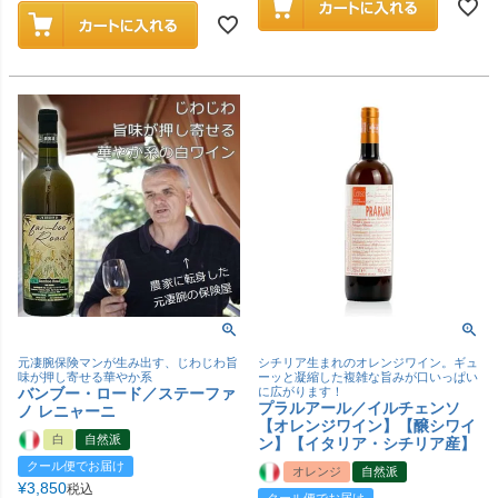
元凄腕保険マンが生み出す、じわじわ旨
シチリア生まれのオレンジワイン。ギュ
味が押し寄せる華やか系
ーッと凝縮した複雑な旨みが口いっぱい
バンブー・ロード／ステーファ
に広がります！
プラルアール／イルチェンソ
ノ レニャーニ
【オレンジワイン】【醸シワイ
白
自然派
ン】【イタリア・シチリア産】
クール便でお届け
オレンジ
自然派
¥
3,850
税込
クール便でお届け