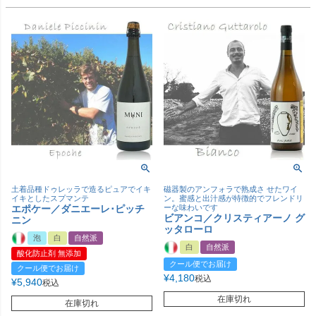
土着品種ドゥレッラで造るピュアでイキ
磁器製のアンフォラで熟成さ せたワイ
イキとしたスプマンテ
ン。蜜感と出汁感が特徴的でフレンドリ
エポケー／ダニエーレ･ピッチ
ーな味わいです
ビアンコ／クリスティアーノ グ
ニン
ッタローロ
泡
白
自然派
白
自然派
酸化防止剤 無添加
クール便でお届け
クール便でお届け
¥
4,180
税込
¥
5,940
税込
在庫切れ
在庫切れ