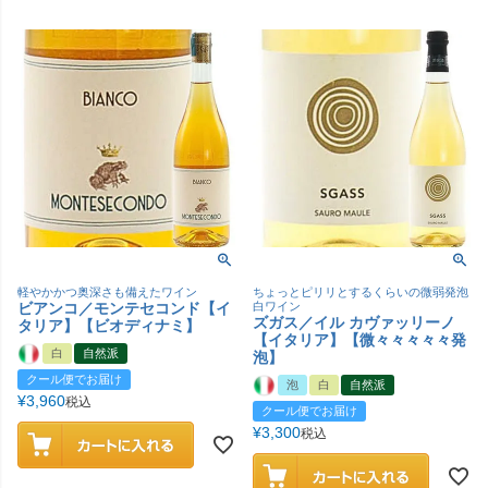
軽やかかつ奥深さも備えたワイン
ちょっとピリリとするくらいの微弱発泡
ビアンコ／モンテセコンド【イ
白ワイン
ズガス／イル カヴァッリーノ
タリア】【ビオディナミ】
【イタリア】【微々々々々々発
白
自然派
泡】
クール便でお届け
泡
白
自然派
¥
3,960
税込
クール便でお届け
¥
3,300
税込