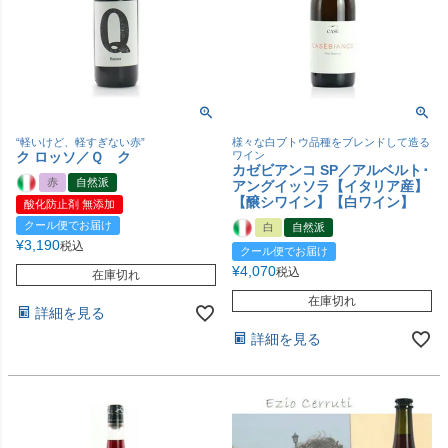
“軽いけど、軽すぎない赤”
様々な白ブトウ品種をブレンドして造る
ク ロッソ／Ｑ ク
ワイン
カゼビアンコ SP／アルベルト･
赤
自然派
アングイッソラ【イタリア産】
【醸シワイン】【白ワイン】
酸化防止剤 無添加
クール便でお届け
白
自然派
¥
3,190
税込
クール便でお届け
¥
4,070
税込
在庫切れ
在庫切れ
詳細を見る
詳細を見る