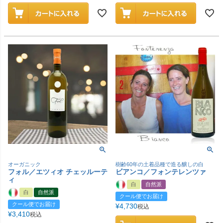
オーガニック
樹齢60年の土着品種で造る醸しの白
フォル／エツィオ チェッルーテ
ビアンコ／フォンテレンツァ
ィ
白
自然派
白
自然派
クール便でお届け
クール便でお届け
¥
4,730
税込
¥
3,410
税込