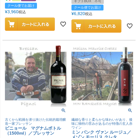
ギフトBOX 不可
クール便でお届け
クール便でお届け
¥
3,960
税込
¥
6,820
税込
古くから戦禍を潜り抜けた伝統的栽培醸
繊細な香りと柔らかな味わいがあり、後
造一家ブレッサン
味に独特の苦みがあるのが特徴の玄人赤
ピニョール マグナムボトル
ワイン
ミン バンク ヴァン ルージュ／
（1500ml）／ブレッサン
メゾン モーリス クレタ