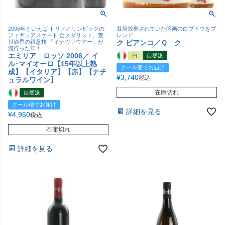
2006年といえば トリノオリンピックの
栽培放棄されていた区画の白ブドウをブ
フィギュアスケート 金メダリスト、荒
レンド
川静香の得意技 「イナヴァウアー」が
ク ビアンコ／Ｑ ク
流行った年！
エミリア ロッソ 2006／ イ
白
自然派
ル･マイオーロ【15年以上熟
クール便でお届け
成】【イタリア】【赤】【ナチ
¥
3,740
税込
ュラルワイン】
在庫切れ
自然派
クール便でお届け
詳細を見る
¥
4,950
税込
在庫切れ
詳細を見る