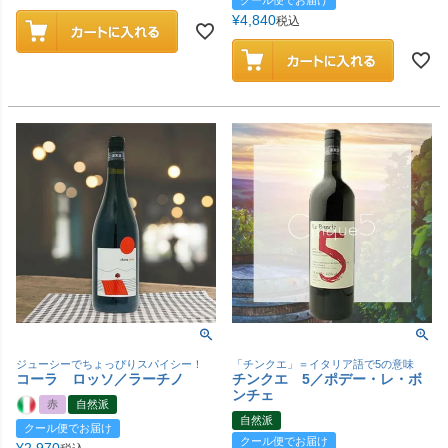
¥
4,840
税込
ジューシーでちょっぴりスパイシー！
「チンクエ」＝イタリア語で5の意味
コーラ ロッソ／ラーチノ
チンクエ 5／ポデー・レ・ボ
ンチェ
赤
自然派
自然派
クール便でお届け
クール便でお届け
¥
2,970