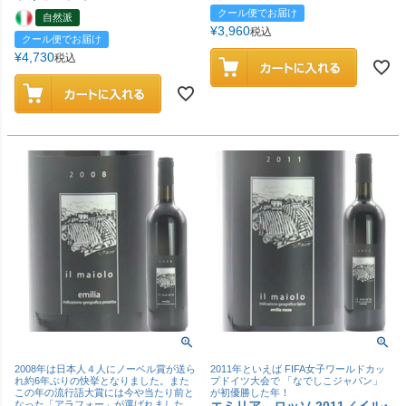
クール便でお届け
自然派
¥
3,960
税込
クール便でお届け
¥
4,730
税込
2008年は日本人４人にノーベル賞が送ら
2011年といえば FIFA女子ワールドカッ
れ約6年ぶりの快挙となりました。また
プドイツ大会で 「なでしこジャパン」
この年の流行語大賞には今や当たり前と
が初優勝した年！
なった「アラフォー」が選ばれました
エミリア ロッソ 2011／イル･