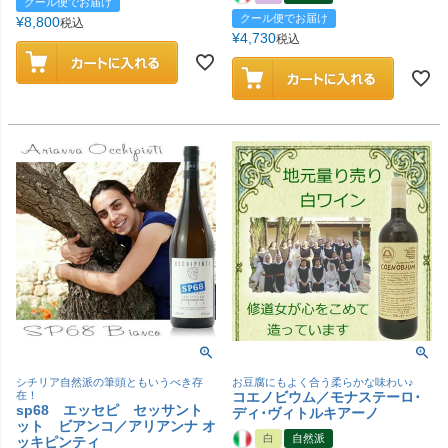
クール便でお届け
クール便でお届け
¥
8,800
税込
¥
4,730
税込
シチリア自然派の筆頭ともいうべき存
お豆腐にもよく合う柔らかな味わい♪
在！
コエノビウム／モナステーロ･
sp68 エッセピ セッサント
ディ･ヴィトルキアーノ
ット ビアンコ／アリアンナ オ
白
自然派
ッキピンティ