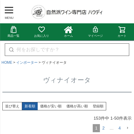
MENU
商品一覧
お気に入り
ホーム
マイページ
カート
HOME
インポーター
ヴィナイオータ
ヴィナイオータ
並び替え
新着順
価格が安い順
価格が高い順
登録順
153
件中
1
-
50
件表示
1
2
…
4