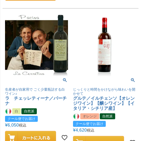
生産者が自家用で ごく少量瓶詰する白
じっくりと時間をかけながら味わいを開
ワイン♪
かせて
ラ チェッレティーナ／パーチ
グルテ／イルチェンソ【オレン
ナ
ジワイン】【醸シワイン】【イ
タリア・シチリア産】
白
自然派
オレンジ
自然派
クール便でお届け
クール便でお届け
¥
6,050
税込
¥
4,620
税込