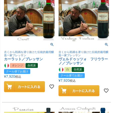
古くから戦禍を潜り抜けた伝統的栽培醸
古くから戦禍を潜り抜けた伝統的栽培醸
造一家ブレッサン
造一家ブレッサン
カーラット／ブレッサン
ヴェルドゥッツォ フリウラー
ノ／ブレッサン
オレンジ
自然派
白
自然派
クール便でお届け
クール便でお届け
¥
7,920
税込
¥
7,920
税込