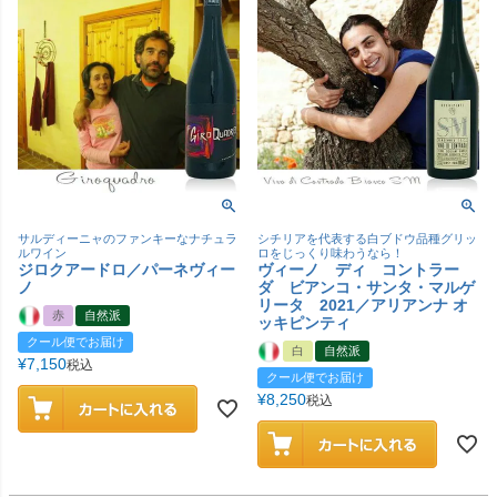
サルディーニャのファンキーなナチュラ
シチリアを代表する白ブドウ品種グリッ
ルワイン
ロをじっくり味わうなら！
ジロクアードロ／パーネヴィー
ヴィーノ ディ コントラー
ノ
ダ ビアンコ・サンタ・マルゲ
リータ 2021／アリアンナ オ
赤
自然派
ッキピンティ
クール便でお届け
白
自然派
¥
7,150
税込
クール便でお届け
¥
8,250
税込