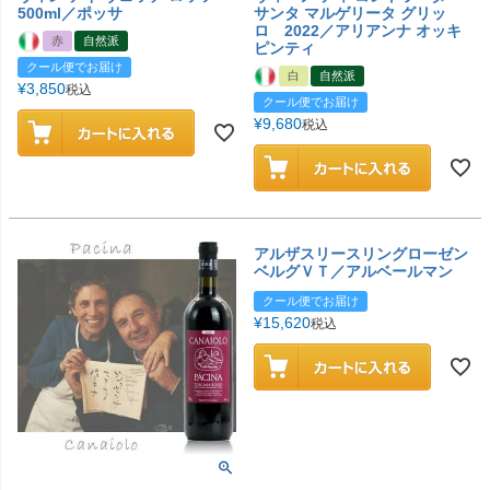
500ml／ポッサ
サンタ マルゲリータ グリッ
ロ 2022／アリアンナ オッキ
赤
自然派
ピンティ
クール便でお届け
白
自然派
¥
3,850
税込
クール便でお届け
¥
9,680
税込
アルザスリースリングローゼン
ベルグＶＴ／アルベールマン
クール便でお届け
¥
15,620
税込