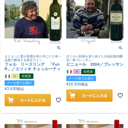
まとまった量が収穫出来た年にだけ単一
古くから戦禍を潜り抜けた伝統的栽培醸
品種で醸造する限定ワイン
造一家ブレッサン
フォル リースリング 「Fol-
ピニョール 2004／ブレッサン
R」／エツィオ チェッルーティ
赤
自然派
白
自然派
クール便でお届け
クール便でお届け
¥
16,500
税込
¥
3,630
税込