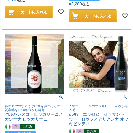
税込
¥
5,280
税込
あのガヤのすぐそばに畑を持つほどの上
人気ナチュールのオッキピンティ赤が再
質産地を1800年代から所有！
入荷！
バルバレスコ ロッカリーニ／
sp68 エッセピ セッサント
カシーナ ロッカリーニ
ット ロッソ／アリアンナ オッ
キピンティ
赤
自然派
赤
自然派