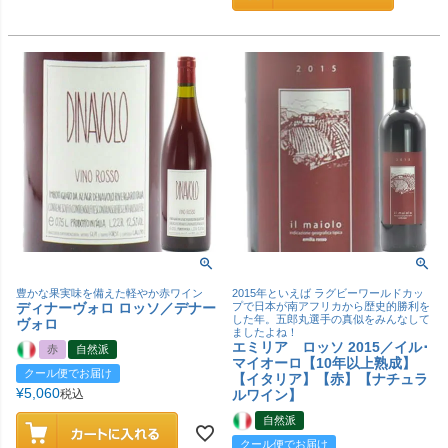
豊かな果実味を備えた軽やか赤ワイン
2015年といえば ラグビーワールドカッ
ディナーヴォロ ロッソ／デナー
プで日本が南アフリカから歴史的勝利を
した年。五郎丸選手の真似をみんなして
ヴォロ
ましたよね！
エミリア ロッソ 2015／イル･
赤
自然派
マイオーロ【10年以上熟成】
クール便でお届け
【イタリア】【赤】【ナチュラ
¥
5,060
税込
ルワイン】
自然派
クール便でお届け