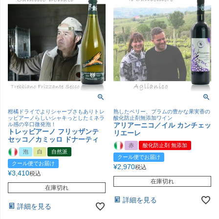
柑橘ドライでよりシャープさもありトレ
熟したベリー、プラムの豊かな果実香の
ッビアーノらしいシャキっとしたミネラ
酸化防止剤無添加ワイン
ル感の辛口微発泡！
アリアーニコ／イル カンチェッ
トレッビアーノ フリッザンテ
リエーレ
セッコ／カミッロ ドナーティ
赤
酸化防止剤 無添加
泡
白
自然派
クール便でお届け
クール便でお届け
¥
2,970
税込
¥
3,410
税込
在庫切れ
在庫切れ
詳細を見る
詳細を見る