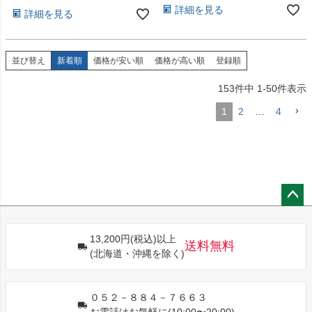
詳細を見る
詳細を見る
並び替え
新着順
価格が安い順
価格が高い順
登録順
153
件中
1
-
50
件表示
1
2
…
4
ペー
ジト
13,200円(税込)以上
ップ
送料無料
(北海道・沖縄を除く)
へ
０５２－８８４－７６６３
お電話はお気軽に(10:00〜20:00)