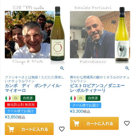
ファンキーさとは無縁！ただただ美味し
爽やかな柑橘系の酸やミネラルのナチュ
いナチュラルワイン
ラルワイン
カンポ ディ ポンテ／イル･
ピエトロビアンコ／ダニエー
マイオーロ
レ･ポルティナーリ
白
自然派
白
自然派
酸化防止剤 無添加
クール便でお届け
¥
3,300
クール便でお届け
税込
¥
3,850
税込