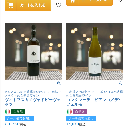
ありとあらゆる農薬を使わない、自然リ
お料理との相性がとても良いコスパ抜群
スペクトの自然派ワイン
の自然派白ワイン
ヴィトフスカ／ヴォドピーヴェ
コンクレーテ ビアンコ／デ･
ッツ
フェルモ
自然派
自然派
クール便でお届け
クール便でお届け
¥
10,450
¥
4,070
税込
税込