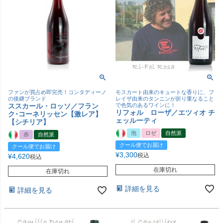
ファンが買占め即完売！コンタディーノ
モスカート由来のキュートな香りに、フ
の後継ブランド
レイザ由来のタンニンが折り重なること
ススカール・ロッソ／フラン
で色気のあるワインに！
リフォル ローザ／エツィオ チ
ク･コーネリッセン【激レア】
ェッルーティ
【シチリア】
泡
ロゼ
自然派
赤
自然派
クール便でお届け
クール便でお届け
¥
3,300
税込
¥
4,620
税込
在庫切れ
在庫切れ
詳細を見る
詳細を見る