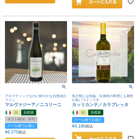
アロマティックなのに軽やかな自然派白
魚介類には勿論、白身肉の料理にも相性
ワイン
の良いワインです
マルヴァジーア／ニコリーニ
カッリカンテ／カラブレッタ
白
自然派
白
自然派
ギフトBOX 不可
クール便でお届け
¥
4,180
クール便でお届け
税込
¥
6,270
税込