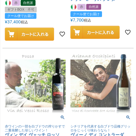
赤
自然派
赤
自然派
ギフトBOX 不可
クール便でお届け
クール便でお届け
¥
7,700
税込
¥
37,400
税込
赤ワインの一部を白ブドウの搾りかすで
シチリアを代表する白ブドウ品種グリッ
二重発酵した珍しいワイン！
ロをじっくり味わうなら！
ヴィン デイ ヴェッチ ロッソ
ヴィーノ ディ コントラーダ