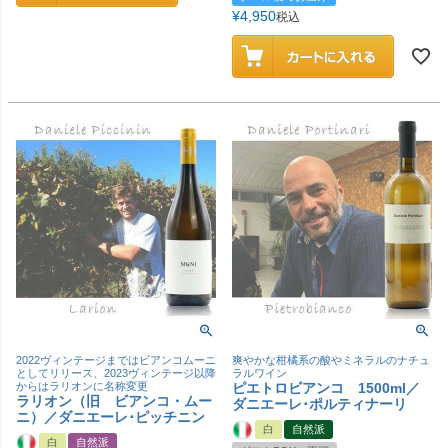
¥
4,950
税込
2022ヴィンテージまではビアンコムーニ
爽やかな柑橘系の酸やミネラルのナチュ
としてリリース、2023ヴィンテージ以降
ラルワイン
からはラリオンに名称変更
ピエトロビアンコ 1500ml／
ラリオン（旧 ビアンコ・ムー
ダニエーレ･ポルティナーリ
ニ）／ダニエーレ･ピッチニン
白
自然派
白
自然派