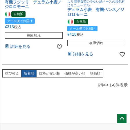
有機フジッリ デュラム小麦／
より環境負荷の少ない紙ベースの袋包材
にリニューアル
ジロロモーニ
デュラム小麦 有機ペンネ／ジ
ロロモーニ
自然派
クール便でお届け
自然派
¥
313
税込
クール便でお届け
¥
418
税込
在庫切れ
在庫切れ
詳細を見る
詳細を見る
並び替え
新着順
価格が安い順
価格が高い順
登録順
6
件中
1
-
6
件表示
ペー