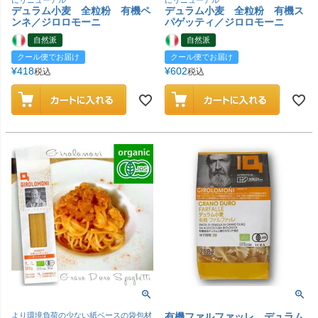
にリニューアル
にリニューアル
デュラム小麦 全粒粉 有機ペ
デュラム小麦 全粒粉 有機ス
ンネ／ジロロモーニ
パゲッティ／ジロロモーニ
自然派
自然派
クール便でお届け
クール便でお届け
¥
418
¥
602
税込
税込
より環境負荷の少ない紙ベースの袋包材
有機ファルファッレ デュラム