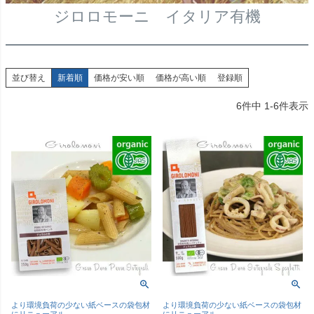
ジロロモーニ イタリア有機
並び替え
新着順
価格が安い順
価格が高い順
登録順
6
件中
1
-
6
件表示
より環境負荷の少ない紙ベースの袋包材
より環境負荷の少ない紙ベースの袋包材