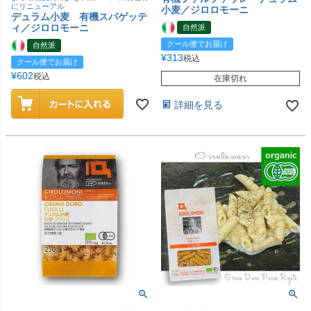
にリニューアル
小麦／ジロロモーニ
デュラム小麦 有機スパゲッテ
ィ／ジロロモーニ
自然派
クール便でお届け
自然派
¥
313
税込
クール便でお届け
¥
602
税込
在庫切れ
詳細を見る