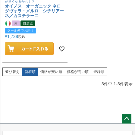
が早くなるかも！？
オイノス オーガニック ネロ
ダヴォラ・メルロ シチリアー
ネ／カステラーニ
赤
自然派
クール便でお届け
¥
1,738
税込
並び替え
新着順
価格が安い順
価格が高い順
登録順
3
件中
1
-
3
件表示
ペー
ジト