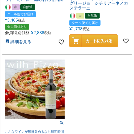
グリージョ シチリアーネ／カ
赤
自然派
ステラーニ
クール便でお届け
白
自然派
¥
3,465
税込
クール便でお届け
会員価格あり
¥
1,738
税込
会員特別価格
¥
2,838
税込
詳細を見る
こんなワインが毎日飲めるなら帰宅時間