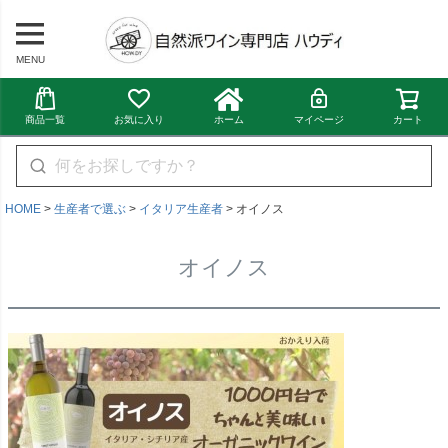
MENU
商品一覧
お気に入り
ホーム
マイページ
カート
HOME
生産者で選ぶ
イタリア生産者
オイノス
オイノス