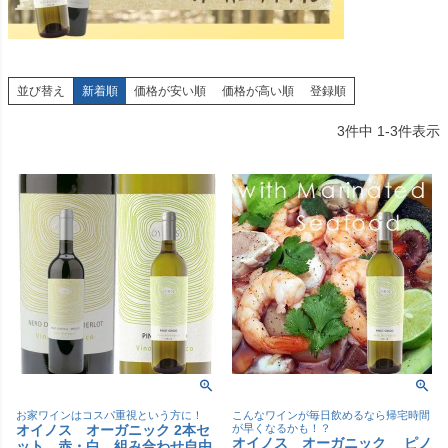
並び替え
新着順
価格が安い順
価格が高い順
登録順
3
件中
1
-
3
件表示
お家ワインはコスパ重視という方に！
こんなワインが毎日飲めるなら帰宅時間
オイノス オーガニック 2本セ
が早くなるかも！？
オイノス オーガニック ピノ
ット 赤・白 組み合わせ自由