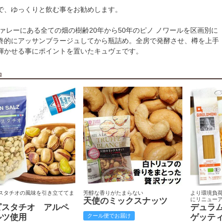
で、ゆっくりと飲む事をお勧めします。
ァレーにある全ての畑の樹齢20年から50年のピノ ノワールを区画別に
終的にアッサンブラージュしてから瓶詰め。全房で発酵させ、樽を上手
輝かせる事にポイントを置いたキュヴェです。
品
スタチオの風味を引き立ててま
芳醇な香りがたまらない
より環境負
天使のミックスナッツ
にリニュー
ピスタチオ アルペ
デュラ
ルツ使用
クール便でお届け
ゲッテ