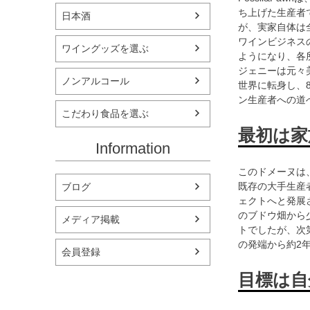
ち上げた生産者
日本酒
が、実家自体は
ワインビジネス
ワイングッズを選ぶ
ようになり、各
ジェニーは元々
ノンアルコール
世界に転身し、
ン生産者への道
こだわり食品を選ぶ
最初は家
Information
このドメーヌは
既存の大手生産
ブログ
ェクトへと発展
のブドウ畑から
メディア掲載
トでしたが、次
の発端から約2年
会員登録
目標は自