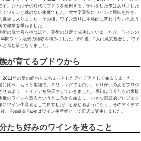
です。ジムは子供時代にブドウを植樹する手伝いをした事はありました
全くワインと縁のない家庭でした。大学卒業後にワインに興味を持ち、
の世界に入りました。その後、ワイン造りに本格的に関わりたいと思う
所で修業を重ねました。
美術の修士号を持つほど、美術の分野で成功していましたが、ワインの
8年間ワイン販売の経験を積みました。その後、2人は意気投合し、ワイ
へと進む事となりました。
族が育てるブドウから
、2011年の夏の終わりにちょっとしたアイデアとして始まりました。
者に比べ、もっと複雑で、スリリングで面白い、やりがいのあるプロジ
させるよう、アイデアを発展させていきました。最初は自分たちの家族
少量のワインを造るというところから始まり、小さな家庭的プロジェク
第にワイン生産者として自立したいと感じるようになり、そのアイデア
後、Fossil & Fawnはワイン生産者として正式に誕生しました。
分たち好みのワインを造ること