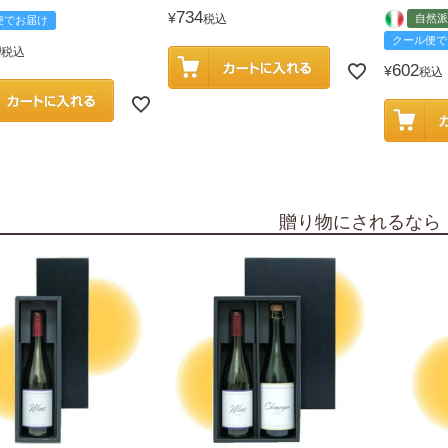
734
¥
税込
自然派
便でお届け
クール便で
0
税込
602
¥
税込
贈り物にされるなら