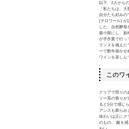
以下、2人から
「私たちは、大
自分たち好みの
(テロワール)
した。自然酵母
最小限にし、新
が手作業で行っ
ランスを備えた
ーで数年寝かせ
ワインを楽しん
このワ
クリアで照りの
リー系の香りが
ると5分で感じ
アンスも膨らみ
味わいは正にク
のもの。 酸を
わい。