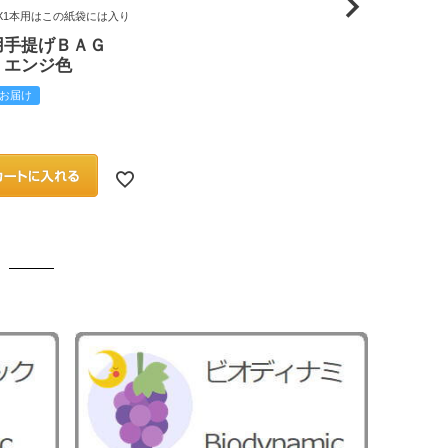
X1本用はこの紙袋には入り
用手提げＢＡＧ
 エンジ色
お届け