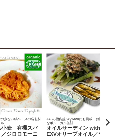
荷の少ない紙ベースの袋包材
JALの機内誌Skywardにも掲載！お洒落
原料米は全て国
アル
なポルトガル缶詰
りん屋
ム小麦 有機スパ
オイルサーディン with
戸田みりん
ィ／ジロロモーニ
EXVオリーブオイル／ラ
富