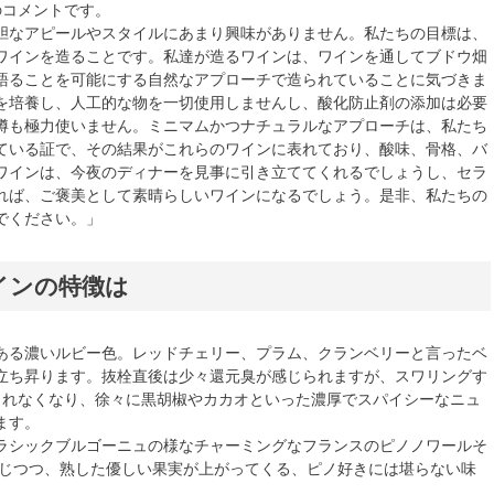
のコメントです。
胆なアピールやスタイルにあまり興味がありません。私たちの目標は、
ワインを造ることです。私達が造るワインは、ワインを通してブドウ畑
 が語ることを可能にする自然なアプローチで造られていることに気づきま
を培養し、人工的な物を一切使用しませんし、酸化防止剤の添加は必要
樽も極力使いません。ミニマムかつナチュラルなアプローチは、私たち
ている証で、その結果がこれらのワインに表れており、酸味、骨格、バ
ワインは、今夜のディナーを見事に引き立ててくれるでしょうし、セラ
れば、ご褒美として素晴らしいワインになるでしょう。是非、私たちの
でください。」
インの特徴は
ある濃いルビー色。レッドチェリー、プラム、クランベリーと言ったベ
立ち昇ります。抜栓直後は少々還元臭が感じられますが、スワリングす
られなくなり、徐々に黒胡椒やカカオといった濃厚でスパイシーなニュ
ます。
ラシックブルゴーニュの様なチャーミングなフランスのピノノワールそ
感じつつ、熟した優しい果実が上がってくる、ピノ好きには堪らない味