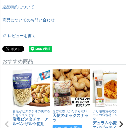
返品特約について
商品についてのお問い合わせ
レビューを書く
おすすめ商品
岩塩がピスタチオの風味を
芳醇な香りがたまらない
より環境負荷の少ない紙
引き立ててます
天使のミックスナッ
ースの袋包材にリニュー
岩塩ピスタチオ ア
ル
ツ
デュラム小麦 有
ルペンザルツ使用
スパゲッティ／ジ
クール便でお届け