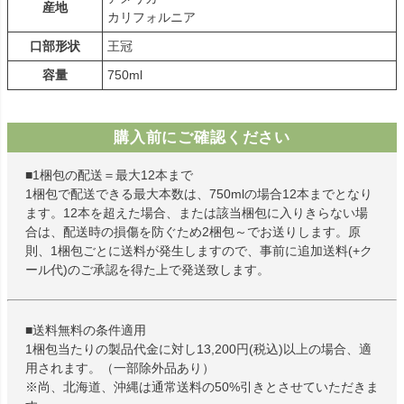
産地
カリフォルニア
口部形状
王冠
容量
750ml
購入前にご確認ください
■1梱包の配送＝最大12本まで
1梱包で配送できる最大本数は、750mlの場合12本までとなり
ます。12本を超えた場合、または該当梱包に入りきらない場
合は、配送時の損傷を防ぐため2梱包～でお送りします。原
則、1梱包ごとに送料が発生しますので、事前に追加送料(+ク
ール代)のご承認を得た上で発送致します。
■送料無料の条件適用
1梱包当たりの製品代金に対し13,200円(税込)以上の場合、適
用されます。（一部除外品あり）
※尚、北海道、沖縄は通常送料の50%引きとさせていただきま