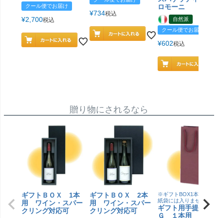
クール便でお届け
ロモーニ
¥
734
税込
¥
2,700
自然派
税込
クール便でお届け
¥
602
税込
贈り物にされるなら
ギフトＢＯＸ 1本
ギフトＢＯＸ 2本
※ギフトBOX1本用はこ
紙袋には入りません
用 ワイン・スパー
用 ワイン・スパー
ギフト用手提げＢ
クリング対応可
クリング対応可
Ｇ １本用 エン