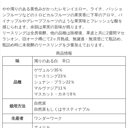
やや濁りのある黄色みがかったレモンイエロー。ライチ、パッショ
ンフルーツなどのトロピカルフルーツの果実香に下草のアロマ。パ
イナップルやグレープフルーツのような果実味とフレッシュな酸を
感じられます。余韻は果実の旨味が残ります。
リースリングは全房発酵。他の品種は除梗後、果皮と共に2週間マセ
ラシオン。旧オーク樽にて2ヶ月熟成。無濾過・無清澄にて瓶詰め。
瓶詰め時に未発酵のリースリングを少量加えております。
商品情報
味
濁りのある白 辛口
ゲヴュルツ35％
リースリング23％
品種
シュナン・ブラン22％
マルヴァジア11％
マスカット・カネリ8％
自然派
栽培方法
自然派もしくはサスティナブル
生産者
ワンダーワーク
アメリカ