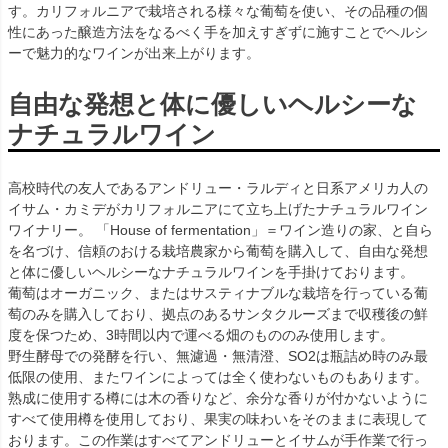
す。カリフォルニアで栽培される様々な葡萄を使い、その品種の個
性にあった醸造方法をなるべく手を加えすぎずに施すことでヘルシ
ーで魅力的なワインが出来上がります。
自由な発想と体に優しいヘルシーな
ナチュラルワイン
高校時代の友人であるアンドリュー・ラルディと日系アメリカ人の
イサム・カミデがカリフォルニアにて立ち上げたナチュラルワイン
ワイナリー。 「House of fermentation」＝ワイン造りの家、と自ら
を名づけ、信頼のおける栽培農家から葡萄を購入して、自由な発想
と体に優しいヘルシーなナチュラルワインを手掛けております。
葡萄はオーガニック、またはサスティナブルな栽培を行っている葡
萄のみを購入しており、拠点のあるサンタクルーズまで収穫後の鮮
度を保つため、3時間以内で運べる畑のもののみ使用します。
野生酵母での発酵を行い、無濾過・無清澄、SO2は瓶詰め時のみ最
低限の使用、またワインによっては全く使わないものもあります。
熟成に使用する樽には木の香りなど、余分な香りが付かないように
すべて使用樽を使用しており、果実の味わいをそのままに表現して
おります。この作業はすべてアンドリューとイサムが手作業で行っ