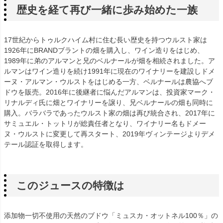
歴史を経て再び一緒に歩み始めた一族
17世紀からトゥルクハイム村に住む長い歴史を持つウルスト家は
1926年にBRANDブラントの畑を購入し、ワイン造りをはじめ、
1989年に弟のアルマンと兄のベルナールが畑を相続されました。ア
ルマンはワイン造りを続け1991年に現在のワイナリーを建設しドメ
ーヌ・アルマン・ウルストをはじめる一方、ベルナールは農協へブ
ドウを販売。2016年に後継者に悩んだアルマンは、投資家マーク・
リナルディ氏に畑とワイナリーを譲り、兄ベルナールの畑も同時に
購入。バラバラであったウルスト家の畑は再び統合され、2017年に
サミュエル・トットリが総責任者となり、ワイナリー名もドメー
ヌ・ウルストに変更して再スタート、2019年ヴィンテージよりデメ
テール認証を取得します。
このジュースの特徴は
添加物一切不使用の天然のブドウ「ミュスカ・オットネル100％」の