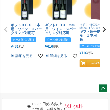
ギフトＢＯＸ 1本
ギフトＢＯＸ 2本
※ギフトBOX1本用はこ
紙袋には入りません
用 ワイン・スパー
用 ワイン・スパー
ギフト用手提げＢ
クリング対応可
クリング対応可
Ｇ １本用 エン
色
クール便でお届け
クール便でお届け
¥
481
¥
616
クール便でお届け
税込
税込
¥
110
税込
詳細を見る
詳細を見る
ペー
ジト
13,200円(税込)以上
ップ
送料無料
(北海道・沖縄を除く)