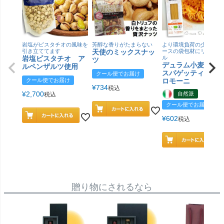
岩塩がピスタチオの風味を
芳醇な香りがたまらない
より環境負荷の少ない紙
引き立ててます
天使のミックスナッ
ースの袋包材にリニュー
岩塩ピスタチオ ア
ル
ツ
デュラム小麦 有
ルペンザルツ使用
スパゲッティ／ジ
クール便でお届け
クール便でお届け
ロモーニ
¥
734
税込
¥
2,700
自然派
税込
クール便でお届け
¥
602
税込
贈り物にされるなら