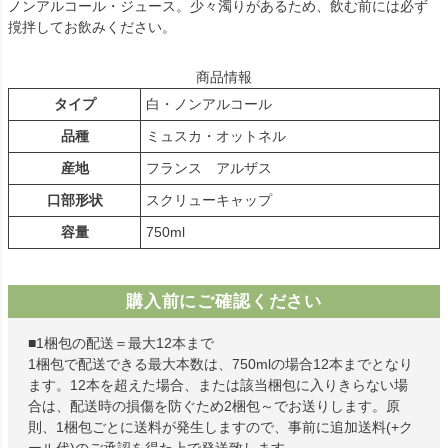
ノンアルコール・ジュース。少々濁りがあるため、飲む前には必ず
撹拌してお飲みください。
商品情報
タイプ
白・ノンアルコール
品種
ミュスカ・オットネル
産地
フランス アルザス
口部形状
スクリューキャップ
容量
750ml
購入前にご確認ください
■1梱包の配送＝最大12本まで
1梱包で配送できる最大本数は、750mlの場合12本までとなり
ます。12本を超えた場合、または該当梱包に入りきらない場
合は、配送時の損傷を防ぐため2梱包～でお送りします。原
則、1梱包ごとに送料が発生しますので、事前に追加送料(+ク
ール代)のご承認を得た上で発送致します。