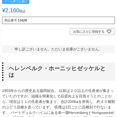
クール便でお届け
¥
2,160
税込
商品番号
13428
お気に入りに登録する
申し訳ございません。ただいま在庫がございません。
ヘレンベルク・ホーニッヒゼッケルと
は
1903年からの歴史ある協同組合。 以前は２０以上の生産者が集まっ
ていたのですが、組織を簡素化して品質向上を目指そうとのことか
ら、現在は１１の生産者が集まり、合計200haを所有し、約４０種類
のぶどう品種を造っています。 収穫は1日ごとに品種別で行ないま
す。 バートデュルクハイムにある単一畑HerrenbergとHonigsaeckel