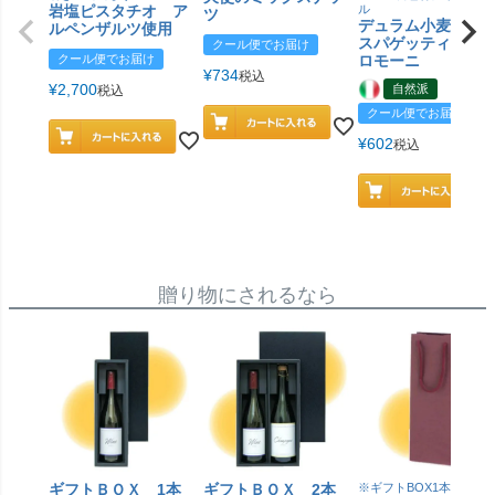
岩塩ピスタチオ ア
ル
ツ
デュラム小麦 有
ルペンザルツ使用
スパゲッティ／ジ
クール便でお届け
クール便でお届け
ロモーニ
¥
734
税込
¥
2,700
自然派
税込
クール便でお届け
¥
602
税込
贈り物にされるなら
ギフトＢＯＸ 1本
ギフトＢＯＸ 2本
※ギフトBOX1本用はこ