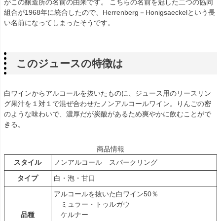
がこの醸造所の名前の由来です。 こちらの名前を冠した二つの協同
組合が1968年に統合したので、Herrenberg－Honigsaeckelという長
い名前になってしまったそうです。
このジュースの特徴は
白ワインからアルコールを抜いたものに、ジュース用のリースリン
グ果汁を１対１で混ぜ合わせたノンアルコールワイン。りんごの密
のような味わいで、濃厚だが炭酸があるため爽やかに飲むことがで
きる。
商品情報
スタイル
ノンアルコール スパークリング
タイプ
白・泡・甘口
アルコールを抜いた白ワイン50％
ミュラー・トゥルガウ
品種
ケルナー