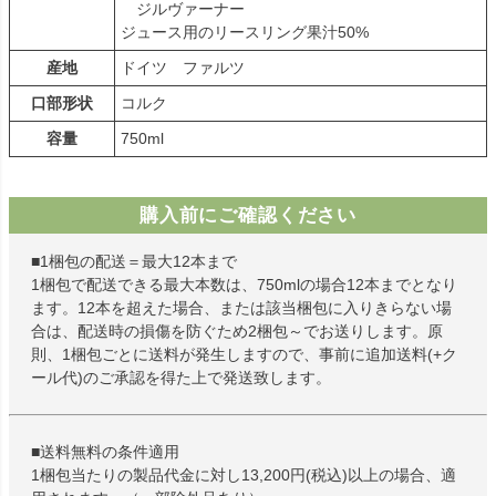
ジルヴァーナー
ジュース用のリースリング果汁50%
産地
ドイツ ファルツ
口部形状
コルク
容量
750ml
購入前にご確認ください
■1梱包の配送＝最大12本まで
1梱包で配送できる最大本数は、750mlの場合12本までとなり
ます。12本を超えた場合、または該当梱包に入りきらない場
合は、配送時の損傷を防ぐため2梱包～でお送りします。原
則、1梱包ごとに送料が発生しますので、事前に追加送料(+ク
ール代)のご承認を得た上で発送致します。
■送料無料の条件適用
1梱包当たりの製品代金に対し13,200円(税込)以上の場合、適