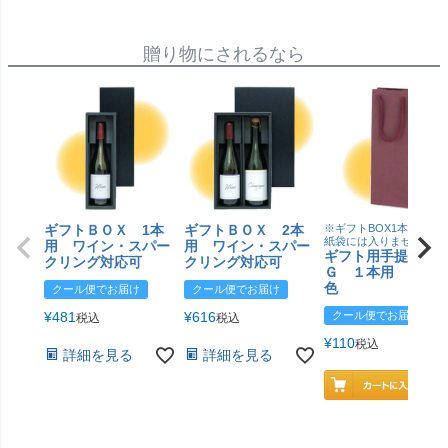
贈り物にされるなら
ギフトＢＯＸ 1本
ギフトＢＯＸ 2本
※ギフトBOX1本用はこ
紙袋には入りません
用 ワイン・スパー
用 ワイン・スパー
ギフト用手提げＢ
クリング対応可
クリング対応可
Ｇ １本用 エン
色
クール便でお届け
クール便でお届け
¥
481
¥
616
クール便でお届け
税込
税込
¥
110
税込
詳細を見る
詳細を見る