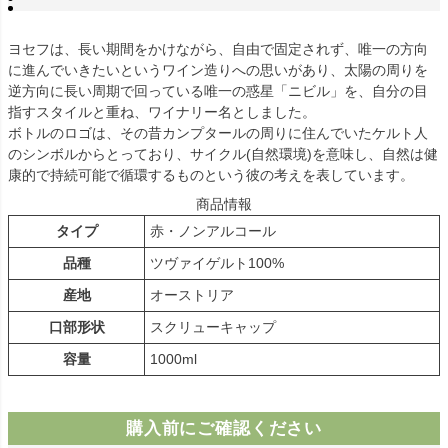
ヨセフは、長い期間をかけながら、自由で固定されず、唯一の方向
に進んでいきたいというワイン造りへの思いがあり、太陽の周りを
逆方向に長い周期で回っている唯一の惑星「ニビル」を、自分の目
指すスタイルと重ね、ワイナリー名としました。
ボトルのロゴは、その昔カンプタールの周りに住んでいたケルト人
のシンボルからとっており、サイクル(自然環境)を意味し、自然は健
康的で持続可能で循環するものという彼の考えを表しています。
商品情報
タイプ
赤・ノンアルコール
品種
ツヴァイゲルト100%
産地
オーストリア
口部形状
スクリューキャップ
容量
1000ml
購入前にご確認ください