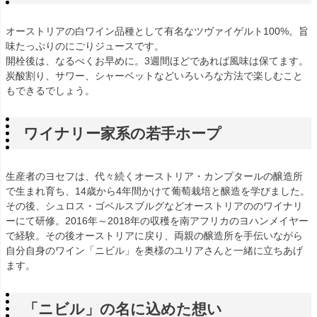
オーストリアの白ワイン品種として有名なツヴァイゲルト100%。旨
味たっぷりのにごりジュースです。
開栓後は、なるべくお早めに。3週間ほどであれば風味は保てます。
炭酸割り、サワー、シャーベットなどいろいろな方法で楽しむこと
もできるでしょう。
ワイナリー家系の若手ホープ
生産者のヨセフは、代々続くオーストリア・カンプタールの醸造所
で生まれ育ち、14歳から4年間かけて葡萄栽培と醸造を学びました。
その後、シュロス・ゴベルスブルグなどオーストリアののワイナリ
ーにて研修。2016年～2018年の収穫を南アフリカのヨハンメイヤー
で経験。その後オーストリアに戻り、両親の醸造所を手伝いながら
自分自身のワイン「ニビル」を奥様のユリアさんと一緒に立ちあげ
ます。
「ニビル」の名に込めた想い