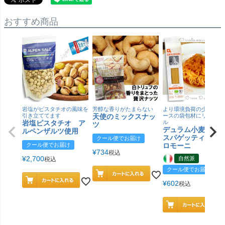
おすすめ商品
岩塩がピスタチオの風味を
芳醇な香りがたまらない
より環境負荷の少ない紙
引き立ててます
天使のミックスナッ
ースの袋包材にリニュー
岩塩ピスタチオ ア
ル
ツ
デュラム小麦 有
ルペンザルツ使用
スパゲッティ／ジ
クール便でお届け
クール便でお届け
ロモーニ
¥
734
税込
¥
2,700
自然派
税込
クール便でお届け
¥
602
税込