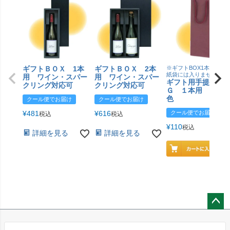
ギフトＢＯＸ 1本
ギフトＢＯＸ 2本
※ギフトBOX1本用はこ
紙袋には入りません
用 ワイン・スパー
用 ワイン・スパー
ギフト用手提げＢ
クリング対応可
クリング対応可
Ｇ １本用 エン
色
クール便でお届け
クール便でお届け
¥
481
¥
616
クール便でお届け
税込
税込
¥
110
税込
詳細を見る
詳細を見る
ペー
ジト