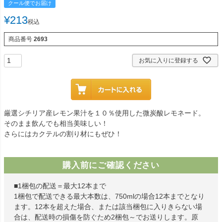
クール便でお届け
¥
213
税込
商品番号
2693
お気に入りに登録する
厳選シチリア産レモン果汁を１０％使用した微炭酸レモネード。
そのまま飲んでも相当美味しい！
さらにはカクテルの割り材にもぜひ！
購入前にご確認ください
■1梱包の配送＝最大12本まで
1梱包で配送できる最大本数は、750mlの場合12本までとなり
ます。12本を超えた場合、または該当梱包に入りきらない場
合は、配送時の損傷を防ぐため2梱包～でお送りします。原