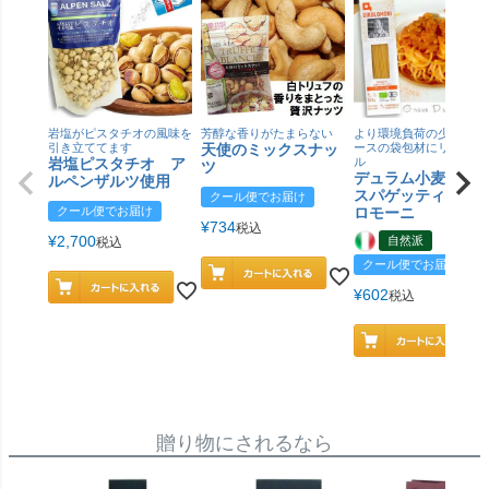
岩塩がピスタチオの風味を
芳醇な香りがたまらない
より環境負荷の少ない紙
引き立ててます
天使のミックスナッ
ースの袋包材にリニュー
岩塩ピスタチオ ア
ル
ツ
デュラム小麦 有
ルペンザルツ使用
スパゲッティ／ジ
クール便でお届け
クール便でお届け
ロモーニ
¥
734
税込
¥
2,700
自然派
税込
クール便でお届け
¥
602
税込
贈り物にされるなら