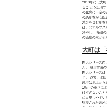
2018年には
るこ とを証明す
の生育に一定の
の悪影響が心配
減少を含む影響
は、北アルプス
冷やし、 熱波
の温度の水が引
大町は「
問天シリーズ向
ん。 栽培方法
問天シリーズは
す。 通常、水
栽培は地上から約
10cmの高さに
けすぎないこと
に出現しやすい
収穫された酒米は