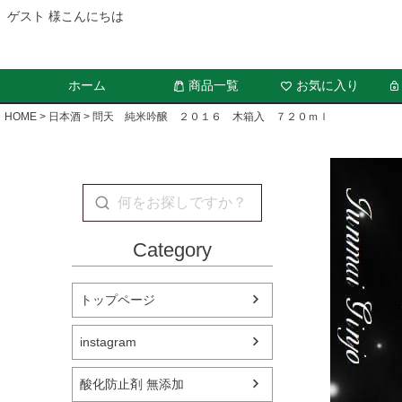
ゲスト 様こんにちは
ホーム
商品一覧
お気に入り
HOME
日本酒
問天 純米吟醸 ２０１６ 木箱入 ７２０ｍｌ
Category
トップページ
instagram
酸化防止剤 無添加