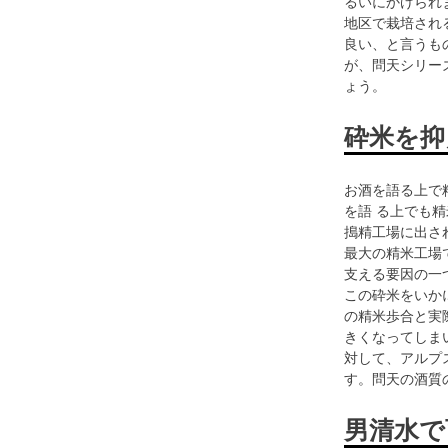
るいにかけられ
地区で栽培される
良い、と言うも
が、問天シリー
ょう。
砕米を抑
お酒を語る上で
を語 る上でも
搗精工場に出さ
最大の精米工場
支える要因の一
この砕米をいか
の精米歩合と実際
きくなってしま
対して、アルプ
す。問天の酒質
男清水で