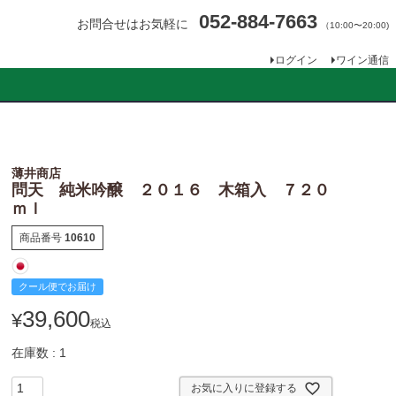
052-884-7663
お問合せはお気軽に
（10:00〜20:00)
ログイン
ワイン通信
薄井商店
問天 純米吟醸 ２０１６ 木箱入 ７２０
ｍｌ
商品番号
10610
クール便でお届け
39,600
¥
税込
在庫数
1
お気に入りに登録する