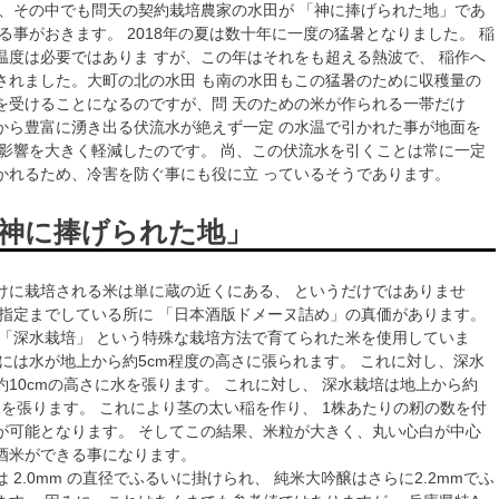
大町、その中でも問天の契約栽培農家の水田が 「神に捧げられた地」であ
る事がおきます。 2018年の夏は数十年に一度の猛暑となりました。 稲
温度は必要ではありま すが、この年はそれをも超える熱波で、 稲作へ
されました。大町の北の水田 も南の水田もこの猛暑のために収穫量の
を受けることになるのですが、問 天のための米が作られる一帯だけ
から豊富に湧き出る伏流水が絶えず一定 の水温で引かれた事が地面を
の影響を大きく軽減したのです。 尚、この伏流水を引くことは常に一定
かれるため、冷害を防ぐ事にも役に立 っているそうであります。
神に捧げられた地」
けに栽培される米は単に蔵の近くにある、 というだけではありませ
の指定までしている所に 「日本酒版ドメーヌ詰め」の真価があります。
 「深水栽培」 という特殊な栽培方法で育てられた米を使用していま
田には水が地上から約5cm程度の高さに張られます。 これに対し、深水
10cmの高さに水を張ります。 これに対し、 深水栽培は地上から約
水を張ります。 これにより茎の太い稲を作り、 1株あたりの籾の数を付
が可能となります。 そしてこの結果、米粒が大きく、丸い心白が中心
酒米ができる事になります。
 2.0mm の直径でふるいに掛けられ、 純米大吟醸はさらに2.2mmでふ