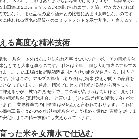
ます。 因みに、これはあくまでも参考値ではありますが、 兵庫県特A
山田錦は 2.05mm でふるいに掛けられます。無論、粒が大きければ
のではなく、また品種の違う酒米との比較にあまり意味はないのです
ズに使われる酒米の品質へのコミットメントを示す基準、と言えるでし
える高度な精米技術
精米 「歩合」以外はあまり語られる事はないのですが、 その精米歩合
精米はとても大事な事なのです。 精米は全量、 同じ大町市内のアルプス
れます。 この工場は長野県酒造協同とうせい組合が運営する、国内で
です。実はこの、アルプス搗精工場の優れた精米 技術が問天の品質を
つとなっています。 通常、精米プロセスで砕米が良品から落ちます。
に抑えるかが、技術の見 せ所で、この値が高ければ高いほど、見かけ
の精米歩合 (真精米歩合、 と言います)との誤差(無効精米歩合) が大
います。 業界標準での目標値 は5%程度と言われております。 これに
ス搗精工場では2~3%の無効精米歩合という極めて優れた実績を 誇りま
の安定性はこの精米技術にも支えられています。
育った米を女清水で仕込む