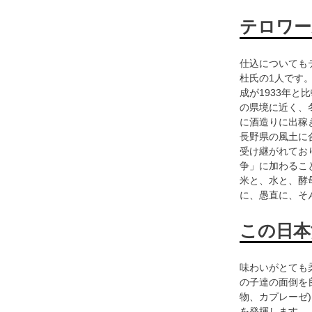
テロワー
仕込についても
杜氏の1人です
成が1933年と
の県境に近く、
に酒造りに出稼
長野県の風土に
受け継がれてお
争」に加わるこ
米と、水と、酵
に、愚直に、そ
この日本
味わいがとても
の子達の面倒を
物、カプレーゼ
を発揮します。