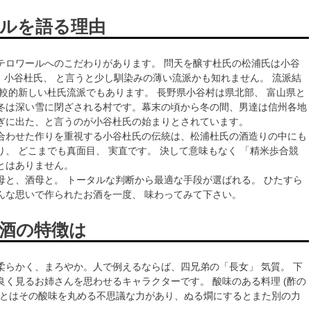
ルを語る理由
テロワールへのこだわりがあります。 問天を醸す杜氏の松浦氏は小谷
。 小谷杜氏、 と言うと少し馴染みの薄い流派かも知れません。 流派結
比較的新しい杜氏流派でもあります。 長野県小谷村は県北部、 富山県と
冬は深い雪に閉ざされる村です。幕末の頃から冬の間、男達は信州各地
ぎに出た、と言うのが小谷杜氏の始まりとされています。
合わせた作りを重視する小谷杜氏の伝統は、松浦杜氏の酒造りの中にも
り、 どこまでも真面目、 実直です。 決して意味もなく 「精米歩合競
とはありません。
母と、酒母と。 トータルな判断から最適な手段が選ばれる。 ひたすら
んな思いで作られたお酒を一度、 味わってみて下さい。
酒の特徴は
柔らかく、まろやか。人で例えるならば、四兄弟の「長女」 気質。 下
良く見るお姉さんを思わせるキャラクターです。 酸味のある料理 (酢の
)とはその酸味を丸める不思議な力があり、ぬる燗にするとまた別の力