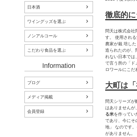
日本酒
徹底的に
ワイングッズを選ぶ
問天は株式会社
ノンアルコール
す。 使用され
農家が栽 培し
こだわり食品を選ぶ
造られたのが、
れない日本では
で言う所の「ド
Information
ロワールにこだ
ブログ
大町は「
メディア掲載
問天シリーズが
はありませんが、
会員登録
る米
を作ってい
であり、今にそ
地」 なのです
がありません。