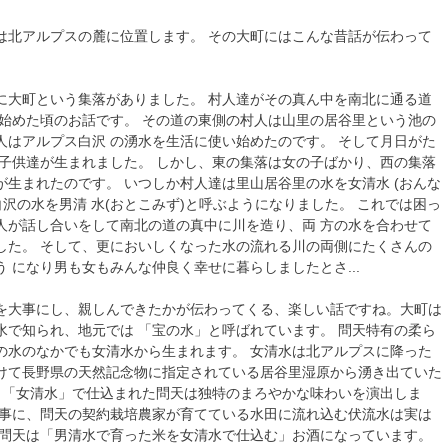
は北アルプスの麓に位置します。 その大町にはこんな昔話が伝わって
に大町という集落がありました。 村人達がその真ん中を南北に通る道
を始めた頃のお話です。 その道の東側の村人は山里の居谷里という池の
人はアルプス白沢 の湧水を生活に使い始めたのです。 そして月日がた
の子供達が生まれました。 しかし、東の集落は女の子ばかり、西の集落
が生まれたのです。 いつしか村人達は里山居谷里の水を女清水 (おんな
白沢の水を男清 水(おとこみず)と呼ぶようになりました。 これでは困っ
人が話し合いをして南北の道の真中に川を造り、両 方の水を合わせて
した。 そして、更においしくなった水の流れる川の両側にたくさんの
 になり男も女もみんな仲良く幸せに暮らしましたとさ...
を大事にし、親しんできたかが伝わってくる、楽しい話ですね。大町は
水で知られ、地元では 「宝の水」と呼ばれています。 問天特有の柔ら
の水のなかでも女清水から生まれます。 女清水は北アルプスに降った
けて長野県の天然記念物に指定されている居谷里湿原から湧き出ていた
の 「女清水」で仕込まれた問天は独特のまろやかな味わいを演出しま
い事に、問天の契約栽培農家が育てている水田に流れ込む伏流水は実は
、問天は「男清水で育った米を女清水で仕込む」お酒になっています。