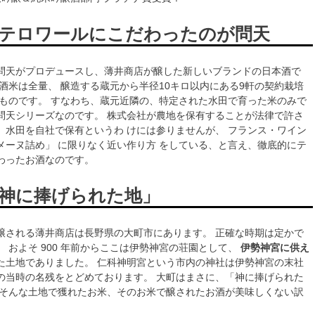
テロワールにこだわったのが問天
問天がプロデュースし、薄井商店が醸した新しいブランドの日本酒で
る酒米は全量、 醸造する蔵元から半径10キロ以内にある9軒の契約栽培
たものです。 すなわち、蔵元近隣の、特定された水田で育った米のみで
問天シリーズなのです。 株式会社が農地を保有することが法律で許さ
、水田を自社で保有というわ けには参りませんが、 フランス・ワイン
メーヌ詰め」 に限りなく近い作り方 をしている、と言え、徹底的にテ
わったお酒なのです。
神に捧げられた地」
醸される薄井商店は長野県の大町市にあります。 正確な時期は定かで
 およそ 900 年前からここは伊勢神宮の荘園として、
伊勢神宮に供え
た土地でありました。 仁科神明宮という市内の神社は伊勢神宮の末社
の当時の名残をとどめております。 大町はまさに、「神に捧げられた
。そんな土地で獲れたお米、そのお米で醸されたお酒が美味しくない訳