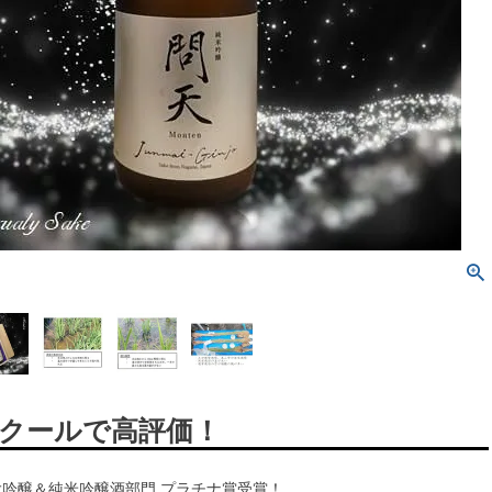
クールで高評価！
米大吟醸＆純米吟醸酒部門 プラチナ賞受賞！