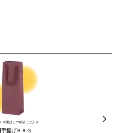
X1本用はこの紙袋には入り
用手提げＢＡＧ